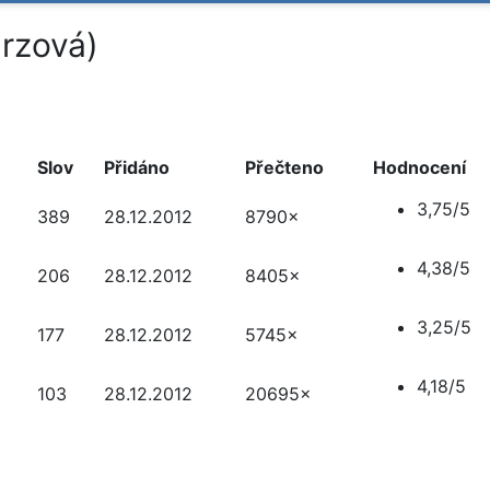
rzová)
Slov
Přidáno
Přečteno
Hodnocení
3,75/5
389
28.12.2012
8790×
4,38/5
206
28.12.2012
8405×
3,25/5
177
28.12.2012
5745×
4,18/5
103
28.12.2012
20695×