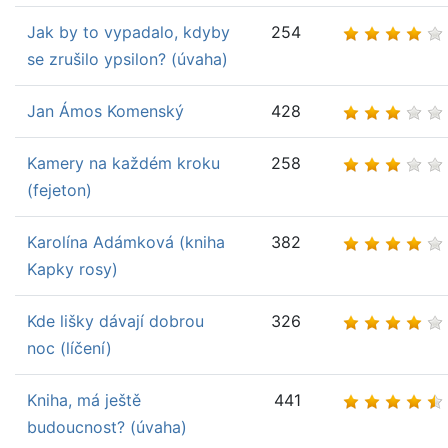
Jak by to vypadalo, kdyby
254
se zrušilo ypsilon? (úvaha)
Jan Ámos Komenský
428
Kamery na každém kroku
258
(fejeton)
Karolína Adámková (kniha
382
Kapky rosy)
Kde lišky dávají dobrou
326
noc (líčení)
Kniha, má ještě
441
budoucnost? (úvaha)