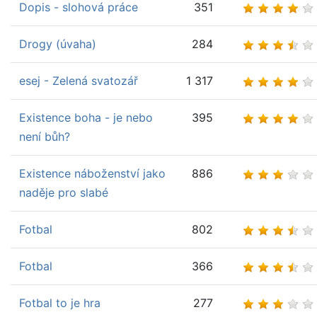
Dopis - slohová práce
351
Drogy (úvaha)
284
esej - Zelená svatozář
1 317
Existence boha - je nebo
395
není bůh?
Existence náboženství jako
886
naděje pro slabé
Fotbal
802
Fotbal
366
Fotbal to je hra
277