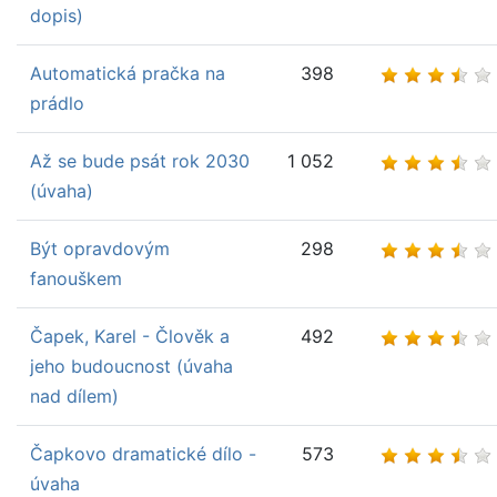
dopis)
Automatická pračka na
398
prádlo
Až se bude psát rok 2030
1 052
(úvaha)
Být opravdovým
298
fanouškem
Čapek, Karel - Člověk a
492
jeho budoucnost (úvaha
nad dílem)
Čapkovo dramatické dílo -
573
úvaha