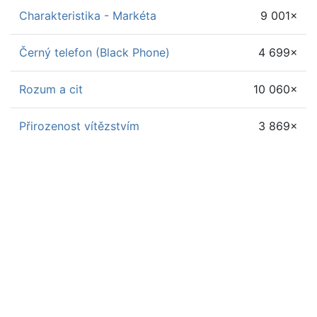
Charakteristika - Markéta
9 001×
Černý telefon (Black Phone)
4 699×
Rozum a cit
10 060×
Přirozenost vítězstvím
3 869×