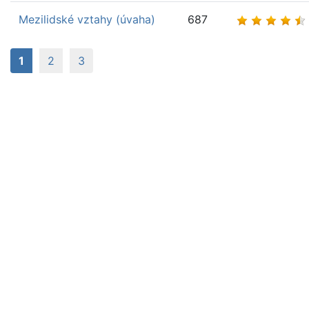
Mezilidské vztahy (úvaha)
687
(aktuální)
1
2
3