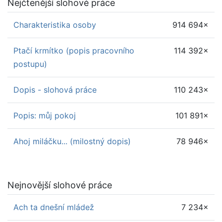
Nejčtenější slohové práce
Charakteristika osoby
914 694×
Ptačí krmítko (popis pracovního
114 392×
postupu)
Dopis - slohová práce
110 243×
Popis: můj pokoj
101 891×
Ahoj miláčku... (milostný dopis)
78 946×
Nejnovější slohové práce
Ach ta dnešní mládež
7 234×