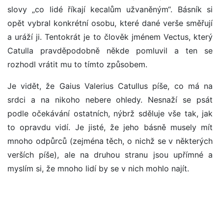
slovy „co lidé říkají kecalům užvaněným“. Básník si
opět vybral konkrétní osobu, které dané verše směřují
a uráží ji. Tentokrát je to člověk jménem Vectus, který
Catulla pravděpodobně někde pomluvil a ten se
rozhodl vrátit mu to tímto způsobem.
Je vidět, že Gaius Valerius Catullus píše, co má na
srdci a na nikoho nebere ohledy. Nesnaží se psát
podle očekávání ostatních, nýbrž sděluje vše tak, jak
to opravdu vidí. Je jisté, že jeho básně musely mít
mnoho odpůrců (zejména těch, o nichž se v některých
verších píše), ale na druhou stranu jsou upřímné a
myslím si, že mnoho lidí by se v nich mohlo najít.