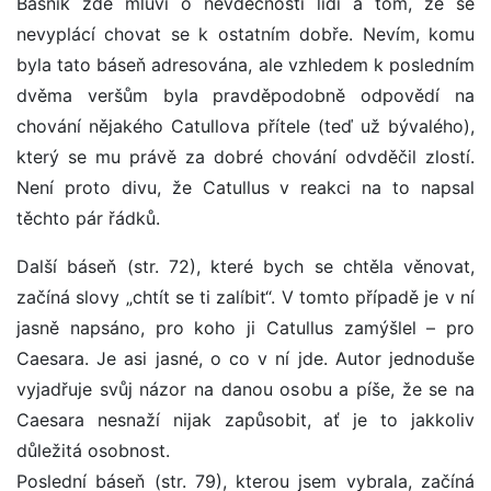
Básník zde mluví o nevděčnosti lidí a tom, že se
nevyplácí chovat se k ostatním dobře. Nevím, komu
byla tato báseň adresována, ale vzhledem k posledním
dvěma veršům byla pravděpodobně odpovědí na
chování nějakého Catullova přítele (teď už bývalého),
který se mu právě za dobré chování odvděčil zlostí.
Není proto divu, že Catullus v reakci na to napsal
těchto pár řádků.
Další báseň (str. 72), které bych se chtěla věnovat,
začíná slovy „chtít se ti zalíbit“. V tomto případě je v ní
jasně napsáno, pro koho ji Catullus zamýšlel – pro
Caesara. Je asi jasné, o co v ní jde. Autor jednoduše
vyjadřuje svůj názor na danou osobu a píše, že se na
Caesara nesnaží nijak zapůsobit, ať je to jakkoliv
důležitá osobnost.
Poslední báseň (str. 79), kterou jsem vybrala, začíná