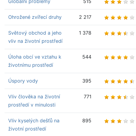
Globální problémy
515
Ohrožené zvířecí druhy
2 217
Světový obchod a jeho
1 378
vliv na životní prostředí
Úloha obcí ve vztahu k
544
životnímu prostředí
Úspory vody
395
Vliv člověka na životní
771
prostředí v minulosti
Vliv kyselých dešťů na
895
životní prostředí