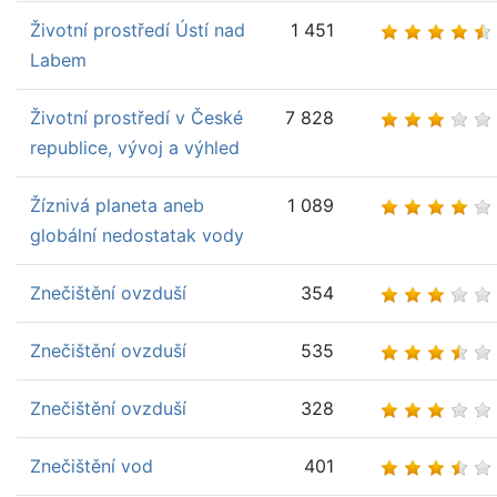
Životní prostředí Ústí nad
1 451
Labem
Životní prostředí v České
7 828
republice, vývoj a výhled
Žíznivá planeta aneb
1 089
globální nedostatak vody
Znečištění ovzduší
354
Znečištění ovzduší
535
Znečištění ovzduší
328
Znečištění vod
401