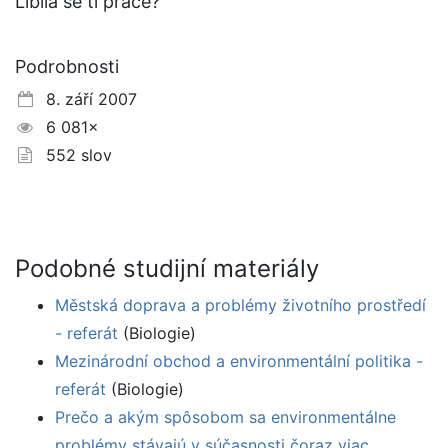
Líbila se ti práce?
Podrobnosti
8. září 2007
6 081×
552 slov
Podobné studijní materiály
Městská doprava a problémy životního prostředí
- referát
(Biologie)
Mezinárodní obchod a environmentální politika -
referát
(Biologie)
Prečo a akým spôsobom sa environmentálne
problémy stávajú v súčasnosti čoraz viac