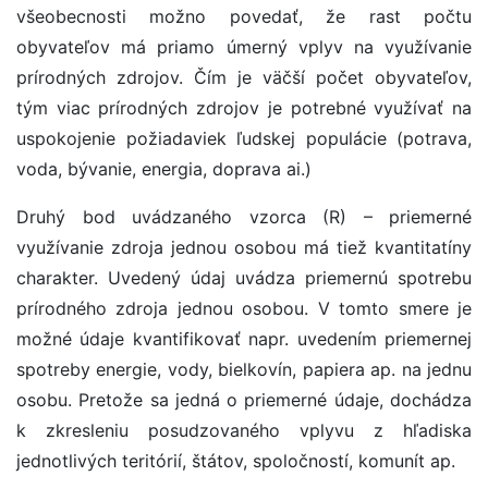
všeobecnosti možno povedať, že rast počtu
obyvateľov má priamo úmerný vplyv na využívanie
prírodných zdrojov. Čím je väčší počet obyvateľov,
tým viac prírodných zdrojov je potrebné využívať na
uspokojenie požiadaviek ľudskej populácie (potrava,
voda, bývanie, energia, doprava ai.)
Druhý bod uvádzaného vzorca (R) – priemerné
využívanie zdroja jednou osobou má tiež kvantitatíny
charakter. Uvedený údaj uvádza priemernú spotrebu
prírodného zdroja jednou osobou. V tomto smere je
možné údaje kvantifikovať napr. uvedením priemernej
spotreby energie, vody, bielkovín, papiera ap. na jednu
osobu. Pretože sa jedná o priemerné údaje, dochádza
k zkresleniu posudzovaného vplyvu z hľadiska
jednotlivých teritórií, štátov, spoločností, komunít ap.