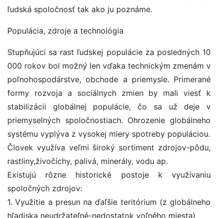
ľudská spoločnosť tak ako ju poznáme.
Populácia, zdroje a technológia
Stupňujúci sa rast ľudskej populácie za posledných 10
000 rokov bol možný len vďaka technickým zmenám v
poľnohospodárstve, obchode a priemysle. Primerané
formy rozvoja a sociálnych zmien by mali viesť k
stabilizácii globálnej populácie, čo sa už deje v
priemyselných spoločnostiach. Ohrozenie globálneho
systému vyplýva z vysokej miery spotreby populáciou.
Človek využíva veľmi široký sortiment zdrojov-pôdu,
rastliny,živočíchy, palivá, minerály, vodu ap.
Existujú rôzne historické postoje k využívaniu
spoločných zdrojov:
1. Využitie a presun na ďaľšie teritórium (z globálneho
hľadiska neudržateľné-nedostatok voľného miesta)