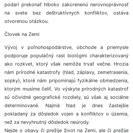
podarí prekonať hlboko zakorenenú nerovnoprávnosť
na svete bez deštruktívnych konfliktov, ostáva
otvorenou otázkou.
Človek na Zemi
Vývoj v poľnohospodárstve, obchode a priemysle
podporuje populačný rast biológmi charakterizovaný
ako rozkvet, ktorý však nemôže trvať večne. Hrozia
nám prírodné katastrofy (hlad, záplavy, zemetrasenia,
sopky), ktoré nám pripomínajú fyzikálne obmedzenia,
ktorým musíme čeliť. Vo výskyte prírodných katastrof
sú očividné geografické rozdiely, sú však aj sociálne
determinované. Najmä hlad je dnes častejšie
pokladaný za dôsledok vojen a konfliktov o územia,
než za nevyhnutný dôsledok neúrody.
Nejde o obavy či prežije život na Zemi, ale či prežije