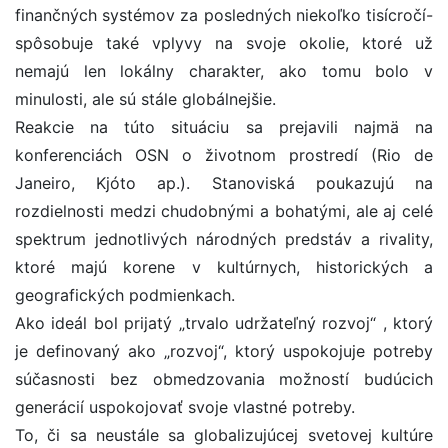
finančných systémov za posledných niekoľko tisícročí-
spôsobuje také vplyvy na svoje okolie, ktoré už
nemajú len lokálny charakter, ako tomu bolo v
minulosti, ale sú stále globálnejšie.
Reakcie na túto situáciu sa prejavili najmä na
konferenciách OSN o životnom prostredí (Rio de
Janeiro, Kjóto ap.). Stanoviská poukazujú na
rozdielnosti medzi chudobnými a bohatými, ale aj celé
spektrum jednotlivých národných predstáv a rivality,
ktoré majú korene v kultúrnych, historických a
geografických podmienkach.
Ako ideál bol prijatý „trvalo udržateľný rozvoj“ , ktorý
je definovaný ako „rozvoj“, ktorý uspokojuje potreby
súčasnosti bez obmedzovania možností budúcich
generácií uspokojovať svoje vlastné potreby.
To, či sa neustále sa globalizujúcej svetovej kultúre