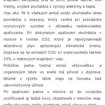
tretiny, zvyšok pochádza z výroby elektriny a tepla.
Viac ako 78 % všetkých emisií oxidu uhoľnatého dnes
pochádza z dopravy, ktorý vzniká pri prevádzke
motorových vozidiel v dôsledku nedokonalého
spaľovania. Pri dokonalom spaľovaní dochádza v
motore k tvorbe CO2, ktorý je najvýznamnejší
skleníkový plyn spôsobujúci klimatické zmeny.
Doprava sa na emisiách CO2 vo svete podieľa takmer
25%, v niektorých krajinách i viac.
Približne jedna tretina emisií uhľovodíkov a
organických látok vo svete má pôvod v doprave.
Mnohé z týchto látok majú na človeka tiež
rakovinotvorný účinok.
Pri spaľovaní paliva v motore sú do ovzdušia
uvoľňované aj ťažké kovy obsiahnuté v benzíne resp.
nafte ako napr. arzén, kadmium, ortuť, olovo a zinok.