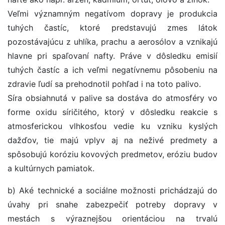
Veľmi významným negatívom dopravy je produkcia
tuhých častíc, ktoré predstavujú zmes látok
pozostávajúcu z uhlíka, prachu a aerosólov a vznikajú
hlavne pri spaľovaní nafty. Práve v dôsledku emisií
tuhých častíc a ich veľmi negatívnemu pôsobeniu na
zdravie ľudí sa prehodnotil pohľad i na toto palivo.
Síra obsiahnutá v palive sa dostáva do atmosféry vo
forme oxidu síričitého, ktorý v dôsledku reakcie s
atmosferickou vlhkosťou vedie ku vzniku kyslých
dažďov, tie majú vplyv aj na neživé predmety a
spôsobujú koróziu kovových predmetov, eróziu budov
a kultúrnych pamiatok.
b) Aké technické a sociálne možnosti prichádzajú do
úvahy pri snahe zabezpečiť potreby dopravy v
mestách s výraznejšou orientáciou na trvalú