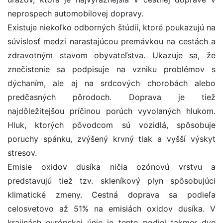
neprospech automobilovej dopravy.
Existuje niekoľko odborných štúdií, ktoré poukazujú na
súvislosť medzi narastajúcou premávkou na cestách a
zdravotným stavom obyvateľstva. Ukazuje sa, že
znečistenie sa podpisuje na vzniku problémov s
dýchaním, ale aj na srdcových chorobách alebo
predčasných pôrodoch. Doprava je tiež
najdôležitejšou príčinou porúch vyvolaných hlukom.
Hluk, ktorých pôvodcom sú vozidlá, spôsobuje
poruchy spánku, zvýšený krvný tlak a vyšší výskyt
stresov.
Emisie oxidov dusíka ničia ozónovú vrstvu a
predstavujú tiež tzv. skleníkový plyn spôsobujúci
klimatické zmeny. Cestná doprava sa podieľa
celosvetovo až 51% na emisiách oxidov dusíka. V
krajinách európskej únie je tento podiel takmer dve