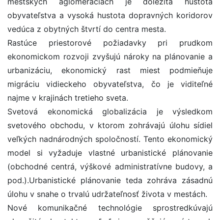
mestských aglomeráciách je dôležitá hustota
obyvateľstva a vysoká hustota dopravných koridorov
vedúca z obytných štvrtí do centra mesta.
Rastúce priestorové požiadavky pri prudkom
ekonomickom rozvoji zvyšujú nároky na plánovanie a
urbanizáciu, ekonomický rast miest podmieňuje
migráciu vidieckeho obyvateľstva, čo je viditeľné
najme v krajinách tretieho sveta.
Svetová ekonomická globalizácia je výsledkom
svetového obchodu, v ktorom zohrávajú úlohu sídiel
veľkých nadnárodných spoločností. Tento ekonomický
model si vyžaduje vlastné urbanistické plánovanie
(obchodné centrá, výškové administratívne budovy, a
pod.).Urbanistické plánovanie teda zohráva zásadnú
úlohu v snahe o trvalú udržateľnosť života v mestách.
Nové komunikačné technológie sprostredkúvajú