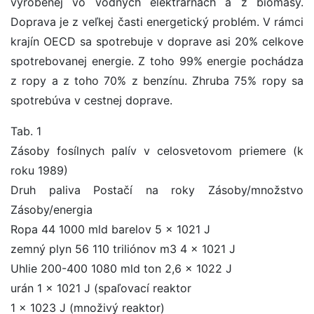
vyrobenej vo vodných elektrárňach a z biomasy.
Doprava je z veľkej časti energetický problém. V rámci
krajín OECD sa spotrebuje v doprave asi 20% celkove
spotrebovanej energie. Z toho 99% energie pochádza
z ropy a z toho 70% z benzínu. Zhruba 75% ropy sa
spotrebúva v cestnej doprave.
Tab. 1
Zásoby fosílnych palív v celosvetovom priemere (k
roku 1989)
Druh paliva Postačí na roky Zásoby/množstvo
Zásoby/energia
Ropa 44 1000 mld barelov 5 x 1021 J
zemný plyn 56 110 triliónov m3 4 x 1021 J
Uhlie 200-400 1080 mld ton 2,6 x 1022 J
urán 1 x 1021 J (spaľovací reaktor
1 x 1023 J (množivý reaktor)