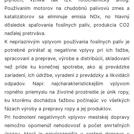
Používaním motorov na chudobnú palivovú zmes a
katalizátorov sa eliminuje emisia NOx, no hlavný
dôsledok spaľovania fosílnych palív, produkcia CO2
naďalej pretrváva.
K nepriaznivým vplyvom používania fosílnych palív je
potrebné prirátať aj negatívne vplyvy pri ich ťažbe,
spracovaní a preprave, výrobe a distribúcii, skladovaní
než príde ku konečnej spotrebe, ako aj prevádzke
zariadení, ich údržbe, vyradení z prevádzky a likvidácii
odpadov. Napr. najcharakteristickejším vplyvom
ropného priemyslu na životné prostredie je únik ropy,
ku ktorému dochádza ťažbou počínajúc vo všetkých
fázach výroby a prepravy ropy a jej produktov.
Pri hodnotení negatívnych vplyvov mestskej dopravy
nemožno opomenúť nehodovosť a počet smrteľných
úrazov, ktorá je najvýraznejšia v cestnej doprave v