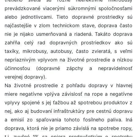
prevádzkované viacerými súkromnými spoločnosťami
alebo jednotlivcami. Tieto dopravné prostriedky sú
najčastejšie v zlom technickom stave, doprava často
nie je nijako usmerňovaná a riadená. Takáto doprava
zahŕňa celý rad dopravných prostriedkov ako sú
taxíky, mikrobusy, autobusy, často zvieratá, s veľmi
nepriaznivým vplyvom na životné prostredie a nízkou
účinnosťou (dopravné zápchy a nepravidelnosť
verejnej dopravy).
Na životné prostredie z pohľadu dopravy v hlavnej
miere negatívne vplýva závislosť na rope a negatívne
vplyvy spojené s jej ťažbou až spotrebou produktov z
nej, ako aj budovaní infraštruktúry pre cestnú dopravu
a emisií zo spaľovania tohoto fosílneho paliva. Iná
doprava, ktorá nie je priamo závislá na spotrebe ropy,
t.j. zvyšné 1% sa opiera predovšetkým o spotrebu