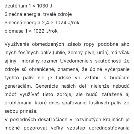
deutérium 1 x 1030 J
Slnečná energia, trvalé zdroje
Slnečná energia 2,4 x 1024 J/rok
biomasa 1 x 1022 J/rok
Využívanie obmedzených zásob ropy podobne ako
iných fosílnych palív (uhlie, zemný plyn, urán) má však
aj iný - morálny rozmer. Uvedomenie si skutočnosti, že
zdroje sú ohraničené, znamená, že úplné vyčerpanie
týchto palív nie je ľudské vo vzťahu k budúcim
generáciám. Generácie našich detí nielenže nebudú
môcť využívať tieto zdroje, ale budú zaťažené aj
problémami, ktoré dnes spaľovanie fosílnych palív zo
sebou prináša.
V posledných desaťročiach v rozvinutých krajinách je
možné pozorovať veľký vzostup uprednostňovania