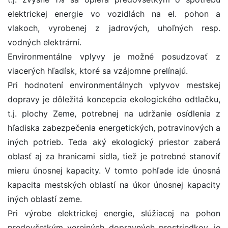
elektrickej energie vo vozidlách na el. pohon a
vlakoch, vyrobenej z jadrových, uhoľných resp.
vodných elektrární.
Environmentálne vplyvy je možné posudzovať z
viacerých hľadísk, ktoré sa vzájomne prelínajú.
Pri hodnotení environmentálnych vplyvov mestskej
dopravy je dôležitá koncepcia ekologického odtlačku,
t.j. plochy Zeme, potrebnej na udržanie osídlenia z
hľadiska zabezpečenia energetických, potravinových a
iných potrieb. Teda aký ekologický priestor zaberá
oblasť aj za hranicami sídla, tiež je potrebné stanoviť
mieru únosnej kapacity. V tomto pohľade ide únosná
kapacita mestských oblastí na úkor únosnej kapacity
iných oblastí zeme.
Pri výrobe elektrickej energie, slúžiacej na pohon
predovšetkým verejných dopravných prostriedkov, je