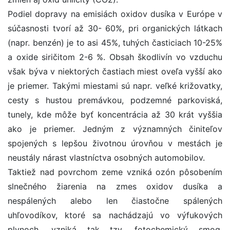
Podiel dopravy na emisiách oxidov dusíka v Európe v
súčasnosti tvorí až 30- 60%, pri organických látkach
(napr. benzén) je to asi 45%, tuhých časticiach 10-25%
a oxide siričitom 2-6 %. Obsah škodlivín vo vzduchu
však býva v niektorých častiach miest oveľa vyšší ako
je priemer. Takými miestami sú napr. veľké križovatky,
cesty s hustou premávkou, podzemné parkoviská,
tunely, kde môže byť koncentrácia až 30 krát vyššia
ako je priemer. Jedným z významných činiteľov
spojených s lepšou životnou úrovňou v mestách je
neustály nárast vlastníctva osobných automobilov.
Taktiež nad povrchom zeme vzniká ozón pôsobením
slnečného žiarenia na zmes oxidov dusíka a
nespálených alebo len čiastočne spálených
uhľovodíkov, ktoré sa nachádzajú vo výfukových
plynoch, vzniká tak tzv. fotochemický smog.