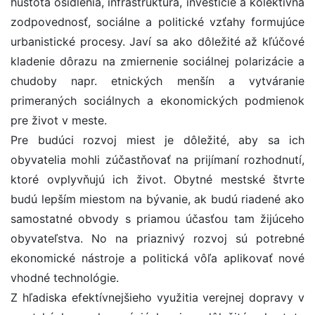
hustota osídlenia, infraštruktúra, investície a kolektívna
zodpovednosť, sociálne a politické vzťahy formujúce
urbanistické procesy. Javí sa ako dôležité až kľúčové
kladenie dôrazu na zmiernenie sociálnej polarizácie a
chudoby napr. etnických menšín a vytváranie
primeraných sociálnych a ekonomických podmienok
pre život v meste.
Pre budúci rozvoj miest je dôležité, aby sa ich
obyvatelia mohli zúčastňovať na prijímaní rozhodnutí,
ktoré ovplyvňujú ich život. Obytné mestské štvrte
budú lepším miestom na bývanie, ak budú riadené ako
samostatné obvody s priamou účasťou tam žijúceho
obyvateľstva. No na priaznivý rozvoj sú potrebné
ekonomické nástroje a politická vôľa aplikovať nové
vhodné technológie.
Z hľadiska efektívnejšieho využitia verejnej dopravy v