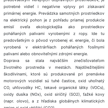
potrebné vidieť i negatívne vplyvy pri získavaní
primárnej energie. Prevádzka samotných prostriedkov
na elektrický pohon je z pohľadu priamej produkcie
emisií oveľa ekologickejšia ako prostriedkov
poháňaných palivami vyrobenými z ropy. Ide tu
predovšetkým o pôvod vyrobenej el. energie, či bola
vyrobená v elektrárňiach poháňaných fosílnymi
palivami alebo obnoviteľnými zdrojmi energie.
Doprava sa stala najväčším znečisťovateľom
životného prostredia v mestách. Najdôležitejšími
škodlivinami, ktoré sú produkované pri premávke
motorových vozidiel sú tuhé častice, oxid uhoľnatý
CO, uhľovodíky HC, tekavé organické látky (VOCs),
oxidy dusíka (NOx), oxid siričitý (SO2), ťažké kovy
(napr. olovo), a z hľadiska globálnych klimatických
zmien aj oxid uhličitý (CO2).