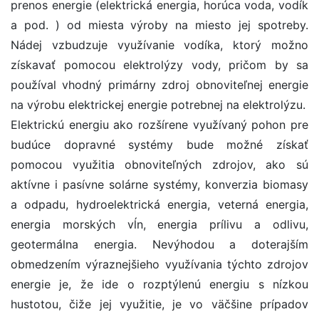
prenos energie (elektrická energia, horúca voda, vodík
a pod. ) od miesta výroby na miesto jej spotreby.
Nádej vzbudzuje využívanie vodíka, ktorý možno
získavať pomocou elektrolýzy vody, pričom by sa
používal vhodný primárny zdroj obnoviteľnej energie
na výrobu elektrickej energie potrebnej na elektrolýzu.
Elektrickú energiu ako rozšírene využívaný pohon pre
budúce dopravné systémy bude možné získať
pomocou využitia obnoviteľných zdrojov, ako sú
aktívne i pasívne solárne systémy, konverzia biomasy
a odpadu, hydroelektrická energia, veterná energia,
energia morských vĺn, energia prílivu a odlivu,
geotermálna energia. Nevýhodou a doterajším
obmedzením výraznejšieho využívania týchto zdrojov
energie je, že ide o rozptýlenú energiu s nízkou
hustotou, čiže jej využitie, je vo väčšine prípadov