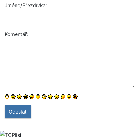
Jméno/Přezdívka:
Komentář:
Odeslat