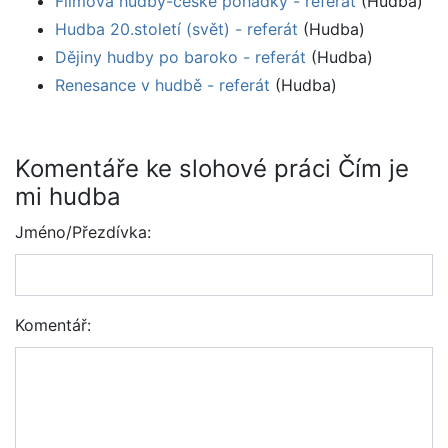
Filmová hudby-české pohádky - referát
(Hudba)
Hudba 20.století (svět) - referát
(Hudba)
Dějiny hudby po baroko - referát
(Hudba)
Renesance v hudbě - referát
(Hudba)
Komentáře ke slohové práci Čím je
mi hudba
Jméno/Přezdívka:
Komentář: