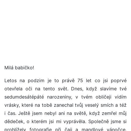
Milá babičko!
Letos na podzim je to právě 75 let co jsi poprvé
otevřela oči na tento svět. Dnes, když slavíme tvé
sedumdesátépáté narozeniny, v tvém obličeji vidím
vrásky, které na tobě zanechal tvůj veselý smích a též
i čas. Ještě jsem nebyl ani na světě, když zemřel můj
dědeček, o kterém jsi mi vyprávěla. Společně jsme si
prohlížely fotografie při čaji a mandlové vánočce.