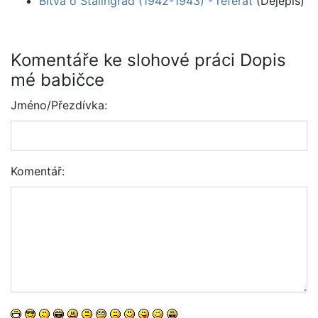
Bitva o Stalingrad (1942-1943) - referát
(Dějepis)
Komentáře ke slohové práci Dopis
mé babičce
Jméno/Přezdívka:
Komentář: