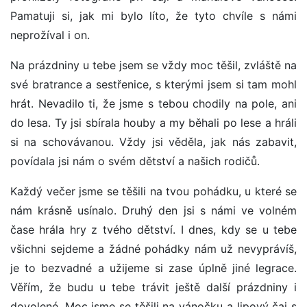
Pamatuji si, jak mi bylo líto, že tyto chvíle s námi
neprožíval i on.
Na prázdniny u tebe jsem se vždy moc těšil, zvláště na
své bratrance a sestřenice, s kterými jsem si tam mohl
hrát. Nevadilo ti, že jsme s tebou chodily na pole, ani
do lesa. Ty jsi sbírala houby a my běhali po lese a hráli
si na schovávanou. Vždy jsi věděla, jak nás zabavit,
povídala jsi nám o svém dětství a našich rodičů.
Každý večer jsme se těšili na tvou pohádku, u které se
nám krásně usínalo. Druhý den jsi s námi ve volném
čase hrála hry z tvého dětství. I dnes, kdy se u tebe
všichni sejdeme a žádné pohádky nám už nevyprávíš,
je to bezvadné a užijeme si zase úplně jiné legrace.
Věřím, že budu u tebe trávit ještě další prázdniny i
dovolené. Moc jsme se těšili na vánočku a lipový čaj s