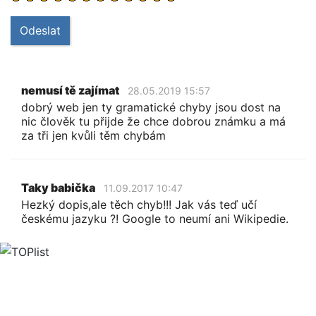
Odeslat
nemusí tě zajímat
28.05.2019 15:57
dobrý web jen ty gramatické chyby jsou dost na
nic člověk tu přijde že chce dobrou známku a má
za tři jen kvůli těm chybám
Taky babička
11.09.2017 10:47
Hezký dopis,ale těch chyb!!! Jak vás teď učí
českému jazyku ?! Google to neumí ani Wikipedie.