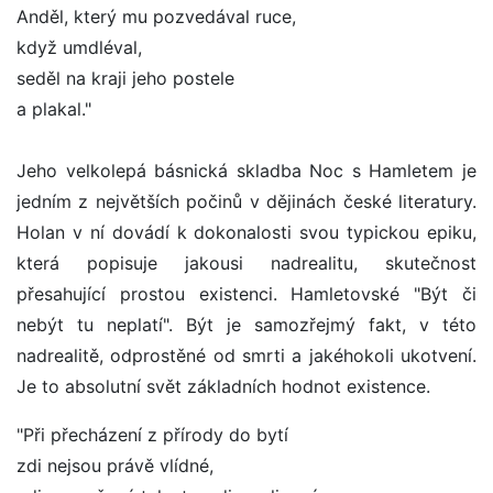
Anděl, který mu pozvedával ruce,
když umdléval,
seděl na kraji jeho postele
a plakal."
Jeho velkolepá básnická skladba Noc s Hamletem je
jedním z největších počinů v dějinách české literatury.
Holan v ní dovádí k dokonalosti svou typickou epiku,
která popisuje jakousi nadrealitu, skutečnost
přesahující prostou existenci. Hamletovské "Být či
nebýt tu neplatí". Být je samozřejmý fakt, v této
nadrealitě, odprostěné od smrti a jakéhokoli ukotvení.
Je to absolutní svět základních hodnot existence.
"Při přecházení z přírody do bytí
zdi nejsou právě vlídné,