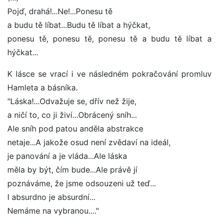
Pojď, drahá!...Ne!...Ponesu tě
a budu tě líbat...Budu tě líbat a hýčkat,
ponesu tě, ponesu tě, ponesu tě a budu tě líbat a
hýčkat...
K lásce se vrací i ve následném pokračování promluv
Hamleta a básníka.
"Láska!...Odvažuje se, dřív než žije,
a ničí to, co ji živí...Obrácený sníh...
Ale sníh pod patou anděla abstrakce
netaje...A jakože osud není zvědaví na ideál,
je panování a je vláda...Ale láska
měla by být, čím bude...Ale právě jí
poznáváme, že jsme odsouzeni už teď...
I absurdno je absurdní...
Nemáme na vybranou...."