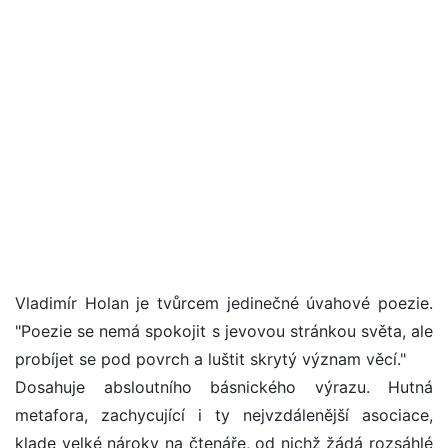
Vladimír Holan je tvůrcem jedinečné úvahové poezie.
"Poezie se nemá spokojit s jevovou stránkou světa, ale
probíjet se pod povrch a luštit skrytý význam věcí."
Dosahuje absloutního básnického výrazu. Hutná
metafora, zachycující i ty nejvzdálenější asociace,
klade velké nároky na čtenáře, od nichž žádá rozsáhlé