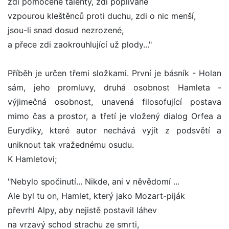
zdi pomočené talenty, zdi poplivané
vzpourou kleštěnců proti duchu, zdi o nic menší,
jsou-li snad dosud nezrozené,
a přece zdi zaokrouhlující už plody..."
Příběh je určen třemi složkami. První je básník - Holan
sám, jeho promluvy, druhá osobnost Hamleta -
výjimečná osobnost, unavená filosofující postava
mimo čas a prostor, a třetí je vložený dialog Orfea a
Eurydiky, které autor nechává vyjít z podsvětí a
uniknout tak vražednému osudu.
K Hamletovi;
"Nebylo spočinutí... Nikde, ani v něvědomí ...
Ale byl tu on, Hamlet, který jako Mozart-piják
převrhl Alpy, aby nejistě postavil láhev
na vrzavý schod strachu ze smrti,