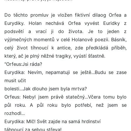
Do těchto promluv je vložen fiktivní dilaog Orfea a
Eurydiky. Holan nechává Orfea vyvést Euridky z
podsvětí a vrací ji do života. Je to jeden z
výjimečných momentů v celé Holanově poezii. Básník,
celý život tíhnoucí k antice, zde předkládá příběh,
který, ač je plný něžné tragiky, vyústí šťastně.
"Orfeus:Jsi ráda?
Eurydika: Nevím, nepamatuji se ještě...Budu se zase
musit učit
bolesti...Jak dlouho jsem byla mrtva?
Orfeus: Nebyl jsem právě statečný...Včera tomu bylo
půl roku. A půl roku bylo potřebí, než jsem se
rozhodl...
Eurydika: Mlč! Svět zajde na samá hrdinství
táhnoucí za sebou střeva!