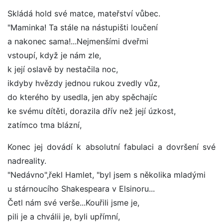
Skládá hold své matce, mateřství vůbec.
"Maminka! Ta stále na nástupišti loučení
a nakonec sama!...Nejmenšími dveřmi
vstoupí, když je nám zle,
k její oslavě by nestačila noc,
ikdyby hvězdy jednou rukou zvedly vůz,
do kterého by usedla, jen aby spěchajíc
ke svému dítěti, dorazila dřív než její úzkost,
zatímco tma blázní,
Konec jej dovádí k absolutní fabulaci a dovršení své
nadreality.
"Nedávno",řekl Hamlet, "byl jsem s několika mladými
u stárnoucího Shakespeara v Elsinoru...
Četl nám své verše...Kouřili jsme je,
pili je a chválii je, byli upřímní,