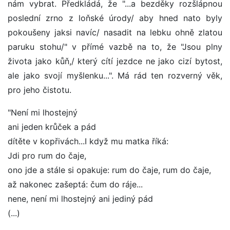
nám vybrat. Předkládá, že "...a bezděky rozšlápnou
poslední zrno z loňské úrody/ aby hned nato byly
pokoušeny jaksi navíc/ nasadit na lebku ohně zlatou
paruku stohu/" v přímé vazbě na to, že "Jsou plny
života jako kůň,/ který cítí jezdce ne jako cizí bytost,
ale jako svojí myšlenku...". Má rád ten rozverný věk,
pro jeho čistotu.
"Není mi lhostejný
ani jeden krůček a pád
dítěte v kopřivách...I když mu matka říká:
Jdi pro rum do čaje,
ono jde a stále si opakuje: rum do čaje, rum do čaje,
až nakonec zašeptá: čum do ráje...
nene, není mi lhostejný ani jediný pád
(...)