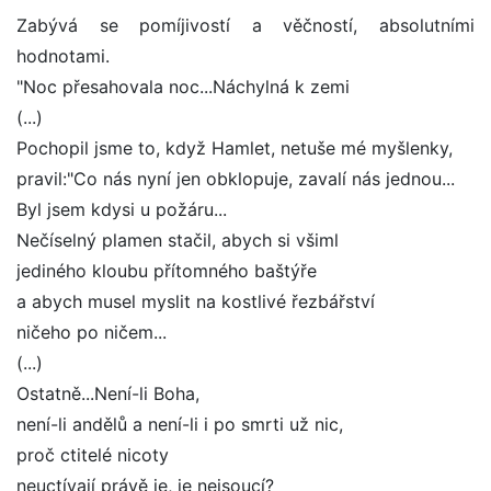
Zabývá se pomíjivostí a věčností, absolutními
hodnotami.
"Noc přesahovala noc...Náchylná k zemi
(...)
Pochopil jsme to, když Hamlet, netuše mé myšlenky,
pravil:"Co nás nyní jen obklopuje, zavalí nás jednou...
Byl jsem kdysi u požáru...
Nečíselný plamen stačil, abych si všiml
jediného kloubu přítomného baštýře
a abych musel myslit na kostlivé řezbářství
ničeho po ničem...
(...)
Ostatně...Není-li Boha,
není-li andělů a není-li i po smrti už nic,
proč ctitelé nicoty
neuctívají právě je, je nejsoucí?