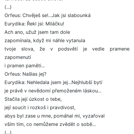
(...)
Orfeus: Chvěješ se!...Jak jsi slabounká
Eurydika: Řekl jsi: Miláčku!
Ach ano, užuž jsem tam dole
zapomínala, když mi náhle vytanula
tvoje slova, že v podsvětí je vedle pramene
zapomenutí
i pramen paměti...
Orfeus: Našlas jej?
Eurydika: Nehledala jsem jej...Nejhlubší bytí
je právě v nevědomí přemoženém láskou...
Stačila její úzkost o tebe,
její soucit i rozkoš i pravdivost,
abys byl zase u mne, pomáhal mi, vyzařoval
vším tím, co nemůžeme zvědět o sobě...
(...)