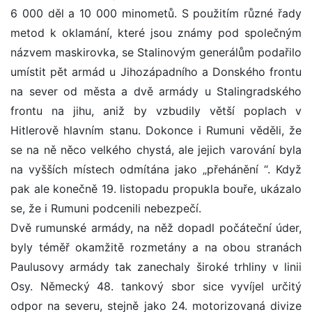
6 000 děl a 10 000 minometů. S použitím různé řady
metod k oklamání, které jsou známy pod společným
názvem maskirovka, se Stalinovým generálům podařilo
umístit pět armád u Jihozápadního a Donského frontu
na sever od města a dvě armády u Stalingradského
frontu na jihu, aniž by vzbudily větší poplach v
Hitlerově hlavním stanu. Dokonce i Rumuni věděli, že
se na ně něco velkého chystá, ale jejich varování byla
na vyšších místech odmítána jako „přehánění “. Když
pak ale konečně 19. listopadu propukla bouře, ukázalo
se, že i Rumuni podcenili nebezpečí.
Dvě rumunské armády, na něž dopadl počáteční úder,
byly téměř okamžitě rozmetány a na obou stranách
Paulusovy armády tak zanechaly široké trhliny v linii
Osy. Německý 48. tankový sbor sice vyvíjel určitý
odpor na severu, stejně jako 24. motorizovaná divize