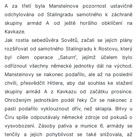
A za třetí byla Mansteinova pozornost ustavičně
odchylována od Stalingradu samotného k záchraně
skupiny armád A od ještě horšího obklíčení na
Kavkaze.
Jak rostla sebedůvěra Sovětů, začali se jejich plány
rozšiřovat od samotného Stalingradu k Rostovu, který
byl cílem operace „Saturn“, jejímž účelem bylo
odříznout všechny německé jednotky dál na východ.
Mansteinovy se nakonec podařilo, ale až na poslední
chvíli, přesvědčit Hitlera, aby dal souhlas ke stažení
skupiny armád A z Kavkazu od začátku prosince.
Ohroženým jednotkám podél řeky Čir se nakonec z
pasti podařilo vyklouznout dřív, než sklapla. Bitvy u
Čiru spíše odpoutávaly německé zdroje od pokusů o
vysvobození. Zásoby paliva a munice 6. armády se
tenčily a jejich pohyblivost se také snižovala, až