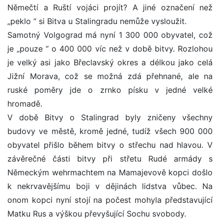
Němečtí a Ruští vojáci projít? A jiné označení než
„peklo “ si Bitva u Stalingradu nemůže vysloužit.
Samotný Volgograd má nyní 1 300 000 obyvatel, což
je „pouze “ o 400 000 víc než v době bitvy. Rozlohou
je velký asi jako Břeclavský okres a délkou jako celá
Jižní Morava, což se možná zdá přehnané, ale na
ruské poměry jde o zrnko písku v jedné velké
hromadě.
V době Bitvy o Stalingrad byly zničeny všechny
budovy ve městě, kromě jedné, tudíž všech 900 000
obyvatel přišlo během bitvy o střechu nad hlavou. V
závěrečné části bitvy při střetu Rudé armády s
Německým wehrmachtem na Mamajevově kopci došlo
k nekrvavějšímu boji v dějinách lidstva vůbec. Na
onom kopci nyní stojí na počest mohyla představující
Matku Rus a výškou převyšující Sochu svobody.