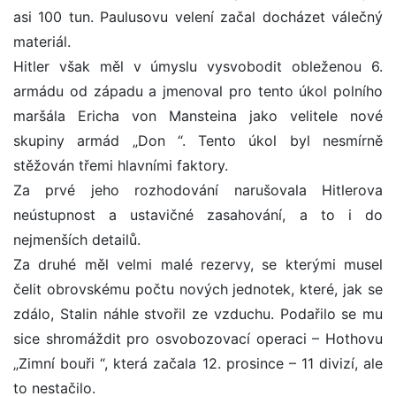
asi 100 tun. Paulusovu velení začal docházet válečný
materiál.
Hitler však měl v úmyslu vysvobodit obleženou 6.
armádu od západu a jmenoval pro tento úkol polního
maršála Ericha von Mansteina jako velitele nové
skupiny armád „Don “. Tento úkol byl nesmírně
stěžován třemi hlavními faktory.
Za prvé jeho rozhodování narušovala Hitlerova
neústupnost a ustavičné zasahování, a to i do
nejmenších detailů.
Za druhé měl velmi malé rezervy, se kterými musel
čelit obrovskému počtu nových jednotek, které, jak se
zdálo, Stalin náhle stvořil ze vzduchu. Podařilo se mu
sice shromáždit pro osvobozovací operaci – Hothovu
„Zimní bouři “, která začala 12. prosince – 11 divizí, ale
to nestačilo.