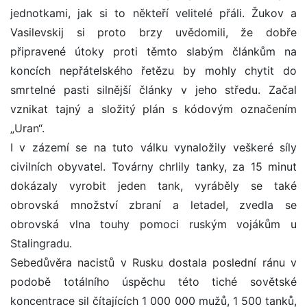
jednotkami, jak si to někteří velitelé přáli. Žukov a
Vasilevskij si proto brzy uvědomili, že dobře
připravené útoky proti těmto slabým článkům na
koncích nepřátelského řetězu by mohly chytit do
smrtelné pasti silnější články v jeho středu. Začal
vznikat tajný a složitý plán s kódovým označením
„Uran“.
I v zázemí se na tuto válku vynaložily veškeré síly
civilních obyvatel. Továrny chrlily tanky, za 15 minut
dokázaly vyrobit jeden tank, vyráběly se také
obrovská množství zbraní a letadel, zvedla se
obrovská vlna touhy pomoci ruským vojákům u
Stalingradu.
Sebedůvěra nacistů v Rusku dostala poslední ránu v
podobě totálního úspěchu této tiché sovětské
koncentrace sil čítajících 1 000 000 mužů, 1 500 tanků,