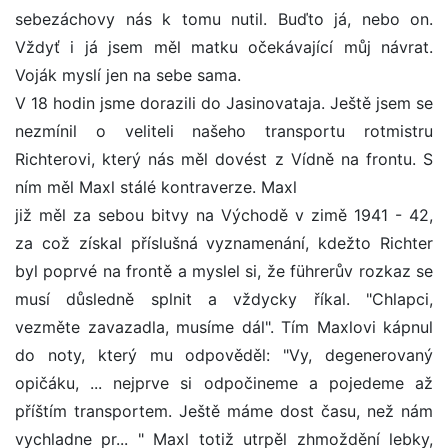
sebezáchovy nás k tomu nutil. Buďto já, nebo on.
Vždyť i já jsem měl matku očekávající můj návrat.
Voják myslí jen na sebe sama.
V 18 hodin jsme dorazili do Jasinovataja. Ještě jsem se
nezmínil o veliteli našeho transportu rotmistru
Richterovi, který nás měl dovést z Vídně na frontu. S
ním měl Maxl stálé kontraverze. Maxl
již měl za sebou bitvy na Východě v zimě 1941 - 42,
za což získal příslušná vyznamenání, kdežto Richter
byl poprvé na frontě a myslel si, že führerův rozkaz se
musí důsledně splnit a vždycky říkal. "Chlapci,
vezměte zavazadla, musíme dál". Tím Maxlovi kápnul
do noty, který mu odpověděl: "Vy, degenerovaný
opičáku, ... nejprve si odpočineme a pojedeme až
příštím transportem. Ještě máme dost času, než nám
vychladne pr... " Maxl totiž utrpěl zhmoždění lebky,