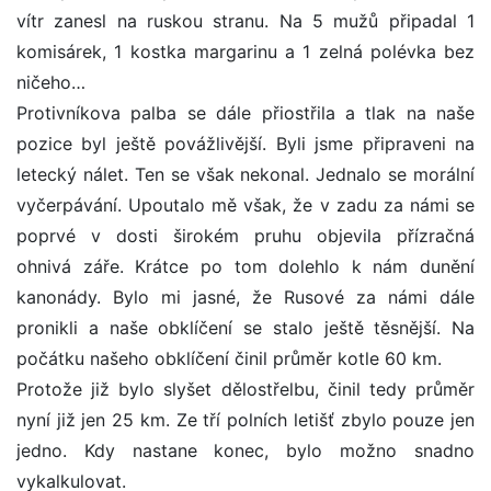
vítr zanesl na ruskou stranu. Na 5 mužů připadal 1
komisárek, 1 kostka margarinu a 1 zelná polévka bez
ničeho…
Protivníkova palba se dále přiostřila a tlak na naše
pozice byl ještě povážlivější. Byli jsme připraveni na
letecký nálet. Ten se však nekonal. Jednalo se morální
vyčerpávání. Upoutalo mě však, že v zadu za námi se
poprvé v dosti širokém pruhu objevila přízračná
ohnivá záře. Krátce po tom dolehlo k nám dunění
kanonády. Bylo mi jasné, že Rusové za námi dále
pronikli a naše obklíčení se stalo ještě těsnější. Na
počátku našeho obklíčení činil průměr kotle 60 km.
Protože již bylo slyšet dělostřelbu, činil tedy průměr
nyní již jen 25 km. Ze tří polních letišť zbylo pouze jen
jedno. Kdy nastane konec, bylo možno snadno
vykalkulovat.