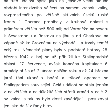
na tuto událost spíše jako na „časově velmi dlouhé
období intenzivního válčení na samém vrcholu války,
rozprostřeného po většině aktivních úseků ruské
fronty “. Operace probíhaly v kruhové oblasti s
průměrem větším než 500 mil; od Voroněže na severu
k Sevastopolu a Rostovu na jihu a od Charkova na
západě až ke Groznému na východě – a trvaly téměř
celý rok. Německé plány byly v podstatě hotovy 28.
března 1942 a boj se už přiblížil ke Stalingradské
oblasti 17. července, avšak konečná kapitulace 6.
armády přišla až 2. února dalšího roku a až 24. března
jarní tání ukončilo boční a týlové operace se
Stalingradem související. Celá událost se stala jedním
z největších a nejdůležitějších střetů armád v celé 2.
sv. válce, a tak by bylo dosti zavádějící ji posuzovat
jen jako další z řady bitev.