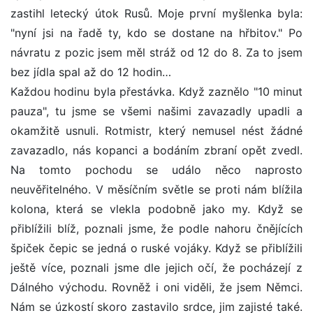
zastihl letecký útok Rusů. Moje první myšlenka byla:
"nyní jsi na řadě ty, kdo se dostane na hřbitov." Po
návratu z pozic jsem měl stráž od 12 do 8. Za to jsem
bez jídla spal až do 12 hodin…
Každou hodinu byla přestávka. Když zaznělo "10 minut
pauza", tu jsme se všemi našimi zavazadly upadli a
okamžitě usnuli. Rotmistr, který nemusel nést žádné
zavazadlo, nás kopanci a bodáním zbraní opět zvedl.
Na tomto pochodu se událo něco naprosto
neuvěřitelného. V měsíčním světle se proti nám blížila
kolona, která se vlekla podobně jako my. Když se
přiblížili blíž, poznali jsme, že podle nahoru čnějících
špiček čepic se jedná o ruské vojáky. Když se přiblížili
ještě více, poznali jsme dle jejich očí, že pocházejí z
Dálného východu. Rovněž i oni viděli, že jsem Němci.
Nám se úzkostí skoro zastavilo srdce, jim zajisté také.