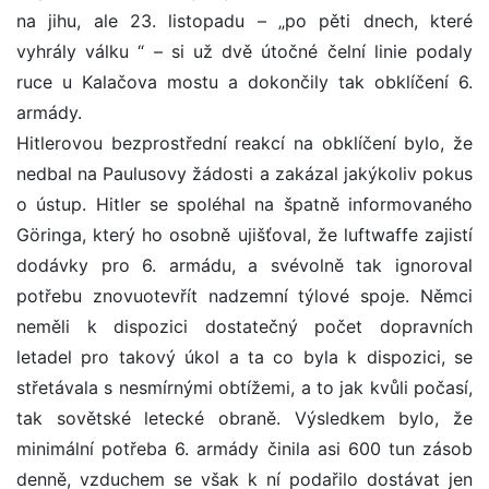
na jihu, ale 23. listopadu – „po pěti dnech, které
vyhrály válku “ – si už dvě útočné čelní linie podaly
ruce u Kalačova mostu a dokončily tak obklíčení 6.
armády.
Hitlerovou bezprostřední reakcí na obklíčení bylo, že
nedbal na Paulusovy žádosti a zakázal jakýkoliv pokus
o ústup. Hitler se spoléhal na špatně informovaného
Göringa, který ho osobně ujišťoval, že luftwaffe zajistí
dodávky pro 6. armádu, a svévolně tak ignoroval
potřebu znovuotevřít nadzemní týlové spoje. Němci
neměli k dispozici dostatečný počet dopravních
letadel pro takový úkol a ta co byla k dispozici, se
střetávala s nesmírnými obtížemi, a to jak kvůli počasí,
tak sovětské letecké obraně. Výsledkem bylo, že
minimální potřeba 6. armády činila asi 600 tun zásob
denně, vzduchem se však k ní podařilo dostávat jen