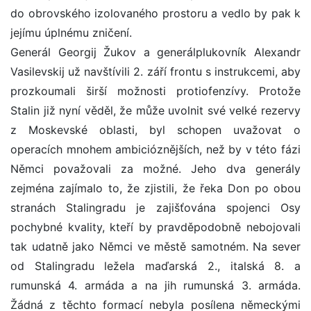
do obrovského izolovaného prostoru a vedlo by pak k
jejímu úplnému zničení.
Generál Georgij Žukov a generálplukovník Alexandr
Vasilevskij už navštívili 2. září frontu s instrukcemi, aby
prozkoumali širší možnosti protiofenzívy. Protože
Stalin již nyní věděl, že může uvolnit své velké rezervy
z Moskevské oblasti, byl schopen uvažovat o
operacích mnohem ambicióznějších, než by v této fázi
Němci považovali za možné. Jeho dva generály
zejména zajímalo to, že zjistili, že řeka Don po obou
stranách Stalingradu je zajišťována spojenci Osy
pochybné kvality, kteří by pravděpodobně nebojovali
tak udatně jako Němci ve městě samotném. Na sever
od Stalingradu ležela maďarská 2., italská 8. a
rumunská 4. armáda a na jih rumunská 3. armáda.
Žádná z těchto formací nebyla posílena německými