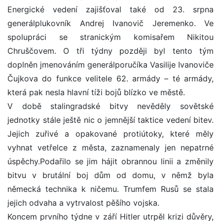
Energické vedení zajišťoval také od 23. srpna
generálplukovník Andrej Ivanovič Jeremenko. Ve
spolupráci se stranickým komisařem Nikitou
Chruščovem. O tři týdny později byl tento tým
doplněn jmenováním generálporučíka Vasilije Ivanoviče
Čujkova do funkce velitele 62. armády – té armády,
která pak nesla hlavní tíži bojů blízko ve městě.
V době stalingradské bitvy nevěděly sovětské
jednotky stále ještě nic o jemnější taktice vedení bitev.
Jejich zuřivé a opakované protiútoky, které měly
vyhnat vetřelce z města, zaznamenaly jen nepatrné
úspěchy.Podařilo se jim hájit obrannou linii a změnily
bitvu v brutální boj dům od domu, v němž byla
německá technika k ničemu. Trumfem Rusů se stala
jejich odvaha a vytrvalost pěšího vojska.
Koncem prvního týdne v září Hitler utrpěl krizi důvěry,