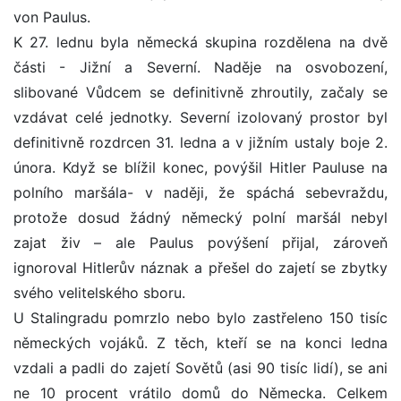
von Paulus.
K 27. lednu byla německá skupina rozdělena na dvě
části - Jižní a Severní. Naděje na osvobození,
slibované Vůdcem se definitivně zhroutily, začaly se
vzdávat celé jednotky. Severní izolovaný prostor byl
definitivně rozdrcen 31. ledna a v jižním ustaly boje 2.
února. Když se blížil konec, povýšil Hitler Pauluse na
polního maršála- v naději, že spáchá sebevraždu,
protože dosud žádný německý polní maršál nebyl
zajat živ – ale Paulus povýšení přijal, zároveň
ignoroval Hitlerův náznak a přešel do zajetí se zbytky
svého velitelského sboru.
U Stalingradu pomrzlo nebo bylo zastřeleno 150 tisíc
německých vojáků. Z těch, kteří se na konci ledna
vzdali a padli do zajetí Sovětů (asi 90 tisíc lidí), se ani
ne 10 procent vrátilo domů do Německa. Celkem