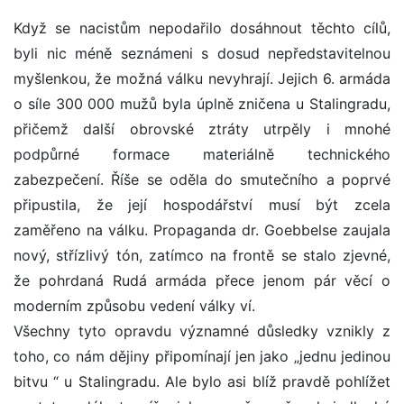
Když se nacistům nepodařilo dosáhnout těchto cílů,
byli nic méně seznámeni s dosud nepředstavitelnou
myšlenkou, že možná válku nevyhrají. Jejich 6. armáda
o síle 300 000 mužů byla úplně zničena u Stalingradu,
přičemž další obrovské ztráty utrpěly i mnohé
podpůrné formace materiálně technického
zabezpečení. Říše se oděla do smutečního a poprvé
připustila, že její hospodářství musí být zcela
zaměřeno na válku. Propaganda dr. Goebbelse zaujala
nový, střízlivý tón, zatímco na frontě se stalo zjevné,
že pohrdaná Rudá armáda přece jenom pár věcí o
moderním způsobu vedení války ví.
Všechny tyto opravdu významné důsledky vznikly z
toho, co nám dějiny připomínají jen jako „jednu jedinou
bitvu “ u Stalingradu. Ale bylo asi blíž pravdě pohlížet