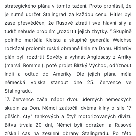
strategického plánu v tomto tažení. Proto prohlásil, že
je nutné udržet Stalingrad za každou cenu. Hitler byl
zase přesvědčen, že Rusové ztratili své hlavní síly a
tudíž nebude problém „rozdrtit jejich zbytky. “ Skupině
polního maršála Kleista a skupině generála Weichse
rozkázal prolomit ruské obranné linie na Donu. Hitlerův
plán byl: rozdrtit Sověty a vyhnat Anglosasy z Afriky
(maršál Rommel), poté projet Blízký Východ, odříznout
Indii a odtud do Ameriky. Dle jejich plánu měla
německá vojska stanout dne 25. července ve
Stalingradu.
17. července začal nápor dvou úderných německých
skupin za Don. Němci zaútočili dvěma klíny o síle 17
pěších, čtyř tankových a čtyř motorizovaných divizí.
Bitva trvala 20 dní, Němci byli odraženi a Rusové
získali čas na zesílení obrany Stalingradu. Po této