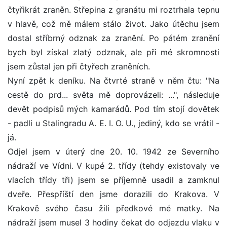
čtyřikrát zraněn. Střepina z granátu mi roztrhala tepnu
v hlavě, což mě málem stálo život. Jako útěchu jsem
dostal stříbrný odznak za zranění. Po pátém zranění
bych byl získal zlatý odznak, ale při mé skromnosti
jsem zůstal jen při čtyřech zraněních.
Nyní zpět k deníku. Na čtvrté straně v něm čtu: "Na
cestě do prd... světa mě doprovázeli: ...", následuje
devět podpisů mých kamarádů. Pod tím stojí dovětek
- padli u Stalingradu A. E. I. O. U., jediný, kdo se vrátil -
já.
Odjel jsem v úterý dne 20. 10. 1942 ze Severního
nádraží ve Vídni. V kupé 2. třídy (tehdy existovaly ve
vlacích třídy tři) jsem se příjemně usadil a zamknul
dveře. Přespříští den jsme dorazili do Krakova. V
Krakově svého času žili předkové mé matky. Na
nádraží jsem musel 3 hodiny čekat do odjezdu vlaku v