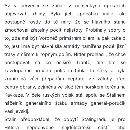
Až v červenci se začali v německých operacích
objevovat trhliny. Bylo jich zpočátku málo, ale
postupně rostly do té míry, že se hlavního stanu
zmocňoval zřetelný pocit nejistoty. Probíhaly spory o
to, zda má být Voroněž primárním cílem, a pak také o
to, jestli má být hlavní síla armády namířena podél jižní
trasy směrem k ropným polím. Hitler prohlásil, že chce
postupovat na co nejširší frontě, ale tím se
každopádně armáda příliš roztáhla do šířky a byla
zranitelná vůči přepadům nepřátel ze zálohy před
centry obrany, zejména ve složitém horském terénu na
Kavkaze. V čele ruských vojsk stál spolu se Stalinem
náčelník generálního štábu armády generál-poručík
Vasiljevskij.
Stalin předpokládal, že dobytí Stalingradu je pro
Hitlera nepochybně nejdůležitější částí jeho