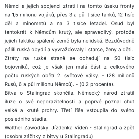
Němci a jejich spojenci ztratili na tomto úseku fronty
na 1,5 milionu vojáků, přes 3 a půl tisíce tanků, 12 tisíc
děl a minometů a na 3 tisíce letadel. Osud byl
tentokrát k Němcům krutý, ale spravedlivý, protože
jejich taktika spálené země byla nelidská. Bezdůvodně
pálili ruská obydlí a vyvražďovaly i starce, ženy a děti.
Ztráty na ruské straně se odhadují na 50 tisíc
bojovníků, což je však jen malá část z celkového
počtu ruských obětí 2. světové války. - (28 milionů
Rusů, 6 a půl milionu Němců). - (0.2 procenta).
Bitva o Stalingrad skončila. Německý národ ztratil
iluze o své neporazitelnosti a poprvé poznal chuť
velké a kruté prohry. Třetí říše vstoupila do svého
posledního stadia.
Walther Zawodsky: Jízdenka Vídeň - Stalingrad a zpět
(osobní zážitky z bitvy u Stalingradu)