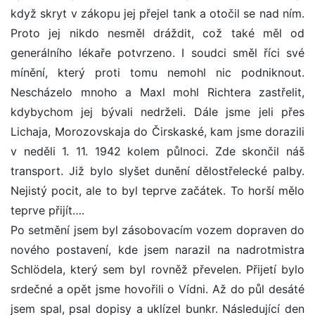
když skryt v zákopu jej přejel tank a otočil se nad ním.
Proto jej nikdo nesměl dráždit, což také měl od
generálního lékaře potvrzeno. I soudci směl říci své
mínění, který proti tomu nemohl nic podniknout.
Nescházelo mnoho a Maxl mohl Richtera zastřelit,
kdybychom jej bývali nedrželi. Dále jsme jeli přes
Lichaja, Morozovskaja do Čirskaské, kam jsme dorazili
v neděli 1. 11. 1942 kolem půlnoci. Zde skončil náš
transport. Již bylo slyšet dunění dělostřelecké palby.
Nejistý pocit, ale to byl teprve začátek. To horší mělo
teprve přijít….
Po setmění jsem byl zásobovacím vozem dopraven do
nového postavení, kde jsem narazil na nadrotmistra
Schlödela, který sem byl rovněž převelen. Přijetí bylo
srdečné a opět jsme hovořili o Vídni. Až do půl desáté
jsem spal, psal dopisy a uklízel bunkr. Následující den