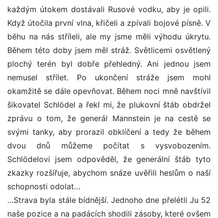
každým útokem dostávali Rusové vodku, aby je opili.
Když útočila první vlna, křičeli a zpívali bojové písně. V
běhu na nás stříleli, ale my jsme měli výhodu úkrytu.
Během této doby jsem měl stráž. Světlicemi osvětlený
plochý terén byl dobře přehledný. Ani jednou jsem
nemusel střílet. Po ukončení stráže jsem mohl
okamžitě se dále opevňovat. Během noci mně navštívil
šikovatel Schlödel a řekl mi, že plukovní štáb obdržel
zprávu o tom, že generál Mannstein je na cestě se
svými tanky, aby prorazil obklíčení a tedy že během
dvou dnů můžeme počítat s vysvobozením.
Schlödelovi jsem odpověděl, že generální štáb tyto
zkazky rozšiřuje, abychom snáze uvěřili heslům o naší
schopnosti odolat…
…Strava byla stále bídnější. Jednoho dne přelétli Ju 52
naše pozice a na padácích shodili zásoby, které ovšem