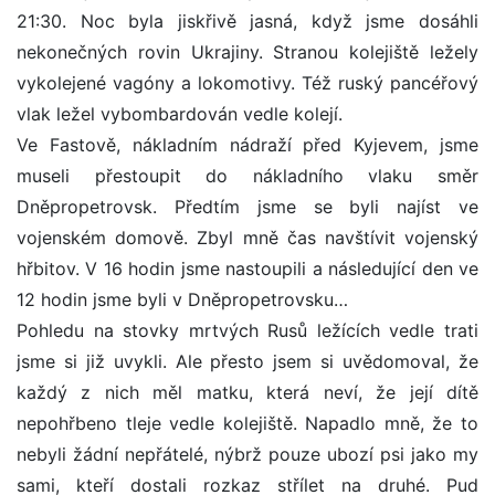
21:30. Noc byla jiskřivě jasná, když jsme dosáhli
nekonečných rovin Ukrajiny. Stranou kolejiště ležely
vykolejené vagóny a lokomotivy. Též ruský pancéřový
vlak ležel vybombardován vedle kolejí.
Ve Fastově, nákladním nádraží před Kyjevem, jsme
museli přestoupit do nákladního vlaku směr
Dněpropetrovsk. Předtím jsme se byli najíst ve
vojenském domově. Zbyl mně čas navštívit vojenský
hřbitov. V 16 hodin jsme nastoupili a následující den ve
12 hodin jsme byli v Dněpropetrovsku…
Pohledu na stovky mrtvých Rusů ležících vedle trati
jsme si již uvykli. Ale přesto jsem si uvědomoval, že
každý z nich měl matku, která neví, že její dítě
nepohřbeno tleje vedle kolejiště. Napadlo mně, že to
nebyli žádní nepřátelé, nýbrž pouze ubozí psi jako my
sami, kteří dostali rozkaz střílet na druhé. Pud