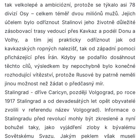
tak velkolepé a ambiciózní, protože se týkalo asi 78
divizí Osy – celkem téměř dvou miliónů mužů. Jejich
účelem bylo odříznout Stalinovi jeho životně důležité
zásobovací trasy vedoucí přes Kavkaz a podél Donu a
Volhy, a tím jej prakticky odříznout jak od
kavkazských ropných nalezišť, tak od západní pomoci
přicházející přes Írán. Kdyby se podařilo dosáhnout
těchto cílů, výsledkem by nepochybně bylo konečné
rozhodující vítězství, protože Rusové by patrně neměli
jinou možnost než žádat o předčasný mír.
Stalingrad - dříve Caricyn, později Volgograd, po roce
1917 Stalingrad a od devadesátých let opět obyvatelé
zvolili v referendu název Volgograd). Informace o
Stalingradu před revolucí mohly být zkreslené a nyní
bohužel taky, jako vyjádření zloby k bývalému
Sovětskému Svazu. Jakým peklem však museli