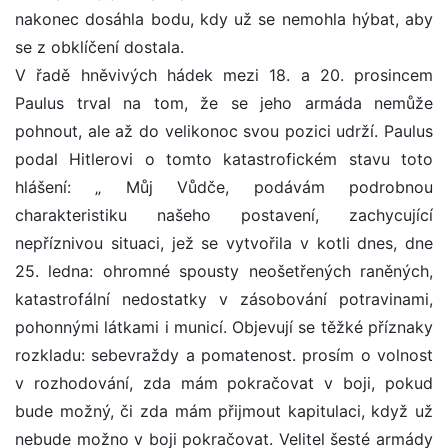
nakonec dosáhla bodu, kdy už se nemohla hýbat, aby
se z obklíčení dostala.
V řadě hněvivých hádek mezi 18. a 20. prosincem
Paulus trval na tom, že se jeho armáda nemůže
pohnout, ale až do velikonoc svou pozici udrží. Paulus
podal Hitlerovi o tomto katastrofickém stavu toto
hlášení: „ Můj Vůdče, podávám podrobnou
charakteristiku našeho postavení, zachycující
nepříznivou situaci, jež se vytvořila v kotli dnes, dne
25. ledna: ohromné spousty neošetřených raněných,
katastrofální nedostatky v zásobování potravinami,
pohonnými látkami i municí. Objevují se těžké příznaky
rozkladu: sebevraždy a pomatenost. prosím o volnost
v rozhodování, zda mám pokračovat v boji, pokud
bude možný, či zda mám přijmout kapitulaci, když už
nebude možno v boji pokračovat. Velitel šesté armády