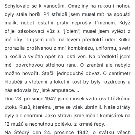
Schylovalo se k vánocům. Omrzliny na rukou i nohou
byly stále horší. Při střelbě jsem musel mít na spoušti
malík, neboť ostatní prsty neprošly třmenem. Když
přijel zásobovací vůz s "jídlem", musel jsem vylézt z
mé díry. Tu jsem ucítil na levém předloktí úder. Kulka
prorazila prošívanou zimní kombinézu, uniformu, svetr
a košili a vylétla opět na lokti ven. Na předloktí jsem
měl povrchovou střelnou ránu. O zranění ale nebylo
možno hovořit. Stačil jednoduchý obvaz. O centimetr
hlouběji a vřetenní a loketní kost by byly rozdrceny a
následovala by jistě amputace. ..
Dne 23. prosince 1942 jsme museli vzdorovat těžkému
útoku Rusů, kterému jsme se však ubránili. Naše ztráty
byly ale enormní. Jako stravu jsme měli 1 komisárek na
12 mužů a nechutnou polévku z krmné řepy.
Na Štědrý den 24. prosince 1942, o svátku všech