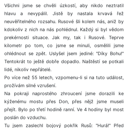
Všichni jsme se chvěli úzkostí, aby nikdo neztratil
hlavu a nevypálil. Jistě by nastala krvavá řež
neuvěřitelného rozsahu. Rusové šli kolem nás, aniž by
kdokoliv z nich na nás pohlédnul. Každý si byl vědom
prekérnosti situace. Jak my, tak i Rusové. Teprve
kilometr po tom, co jsme se minuli, osmělili jsme
ohlédnout se zpět. Uslyšel jsem jediné: "Díky Bohu!"
Tentokrát to ještě dobře dopadlo. Naštěstí se potkali
lidé, nikoliv nepřátelé.
Po více než 55 letech, vzpomenu-li si na tuto událost,
prožívám silné vzrušení.
Na pokraji naprostého zhroucení jsme dorazili ke
kýženému mostu přes Don, přes nějž jsme museli
přejít. Bylo po třetí hodině ranní. Ve 4 hodiny byl most
poslán do vzduchu.
Tu jsem zaslechl bojový pokřik Rusů: "Hurá!" Před