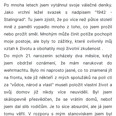
Po mnoha letech jsem vytáhnul svoje válečné deníky.
Jako vrchní ležel svazek s nadpisem "1942 -
Stalingrad". Tu jsem zjistil, že po více než půlce století
mně z paměti vypadlo mnoho z toho, co jsem prožil
nebo prožít směl. Mnohým může činit potíže pochopit
moje postoje, ale byly to zážitky, které ovlivnily můj
vztah k životu a obohatily moji životní zkušenost .
Do mých 21. narozenin scházely dva měsíce, když
jsem obdržel oznámení, že mám narukovat do
wehrmachtu. Bylo mi naprosto jasné, co to znamená jít
na frontu, kde již někteří z mých spolužáků na poli cti
za "vůdce, národ a vlast" museli položit vlastní život a
svůj domov již nikdy více neuviděli. Byl jsem
skálopevně přesvědčen, že se vrátím domů, neboť
jsem dal slib rodičům. Je to sice absurdní, ale já jsem
tomu věřil. V rozporu s mým stanoviskem jsem byl