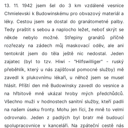
13. 11. 1942 jsem šel do 3 km vzdálené vesnice
Chmielevski k Budowinskému pro obvazový materiál a
léky. Cestou jsem se dostal do granátometné palby.
Tedy praštit s sebou a naplocho ležet, neboť skrýt se
někde nebylo možné. Střepiny granátů příčně
rozřezaly na zádech můj maskovací oděv, ale ani
tentokrát jsem do těla ještě nic nedostal. Jeden
zajatec (byl to tzv. Hiwi - "Hilfswilliger" - ruský
přeběhlík, který u nás zajišťoval pomocné služby) mě
zavedl k plukovnímu lékaři, u něhož jsem se musel
hlásit. Příští den mě Budowinsky zavedl do vesnice a
na hřbitově mně ukázal hroby mých předchůdců.
Všechno muži v hodnostech sanitní služby, kteří padli
na našem úseku fronty. Mohu jen říci, že mně to velmi
odrovnalo. Jeden z padlých byl bratr mé budoucí
spolupracovnice v kanceláři. Na zpáteční cestě nás