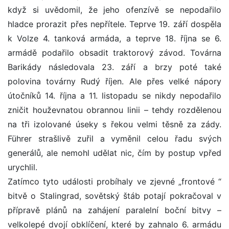
když si uvědomil, že jeho ofenzívě se nepodařilo
hladce prorazit přes nepřítele. Teprve 19. září dospěla
k Volze 4. tanková armáda, a teprve 18. října se 6.
armádě podařilo obsadit traktorový závod. Továrna
Barikády následovala 23. září a brzy poté také
polovina továrny Rudý říjen. Ale přes velké nápory
útočníků 14. října a 11. listopadu se nikdy nepodařilo
zničit houževnatou obrannou linii – tehdy rozdělenou
na tři izolované úseky s řekou velmi těsně za zády.
Führer strašlivě zuřil a vyměnil celou řadu svých
generálů, ale nemohl udělat nic, čím by postup vpřed
urychlil.
Zatímco tyto události probíhaly ve zjevné „frontové “
bitvě o Stalingrad, sovětský štáb potají pokračoval v
přípravě plánů na zahájení paralelní boční bitvy –
velkolepé dvojí obklíčení, které by zahnalo 6. armádu