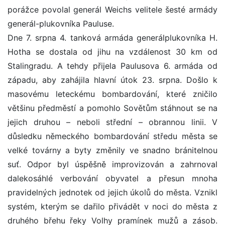
porážce povolal generál Weichs velitele šesté armády
generál-plukovníka Pauluse.
Dne 7. srpna 4. tanková armáda generálplukovníka H.
Hotha se dostala od jihu na vzdálenost 30 km od
Stalingradu. A tehdy přijela Paulusova 6. armáda od
západu, aby zahájila hlavní útok 23. srpna. Došlo k
masovému leteckému bombardování, které zničilo
většinu předměstí a pomohlo Sovětům stáhnout se na
jejich druhou – neboli střední – obrannou linii. V
důsledku německého bombardování středu města se
velké továrny a byty změnily ve snadno bránitelnou
suť. Odpor byl úspěšně improvizován a zahrnoval
dalekosáhlé verbování obyvatel a přesun mnoha
pravidelných jednotek od jejich úkolů do města. Vznikl
systém, kterým se dařilo přivádět v noci do města z
druhého břehu řeky Volhy pramínek mužů a zásob.