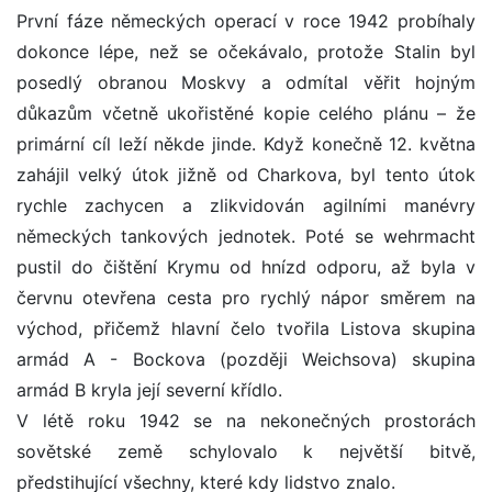
První fáze německých operací v roce 1942 probíhaly
dokonce lépe, než se očekávalo, protože Stalin byl
posedlý obranou Moskvy a odmítal věřit hojným
důkazům včetně ukořistěné kopie celého plánu – že
primární cíl leží někde jinde. Když konečně 12. května
zahájil velký útok jižně od Charkova, byl tento útok
rychle zachycen a zlikvidován agilními manévry
německých tankových jednotek. Poté se wehrmacht
pustil do čištění Krymu od hnízd odporu, až byla v
červnu otevřena cesta pro rychlý nápor směrem na
východ, přičemž hlavní čelo tvořila Listova skupina
armád A - Bockova (později Weichsova) skupina
armád B kryla její severní křídlo.
V létě roku 1942 se na nekonečných prostorách
sovětské země schylovalo k největší bitvě,
předstihující všechny, které kdy lidstvo znalo.