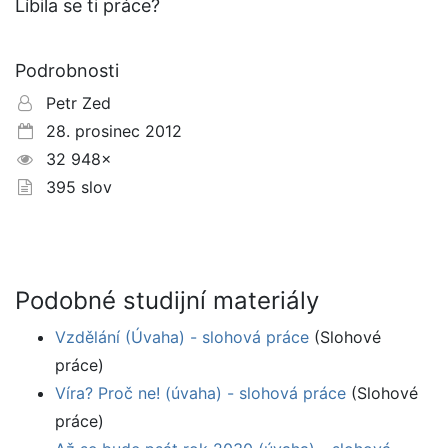
Líbila se ti práce?
Podrobnosti
Petr Zed
28. prosinec 2012
32 948×
395 slov
Podobné studijní materiály
Vzdělání (Úvaha) - slohová práce
(Slohové
práce)
Víra? Proč ne! (úvaha) - slohová práce
(Slohové
práce)