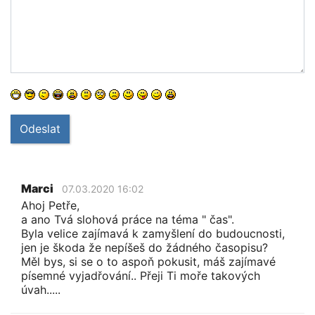
Odeslat
Marci
07.03.2020 16:02
Ahoj Petře,
a ano Tvá slohová práce na téma " čas".
Byla velice zajímavá k zamyšlení do budoucnosti,
jen je škoda že nepíšeš do žádného časopisu?
Měl bys, si se o to aspoň pokusit, máš zajímavé
písemné vyjadřování.. Přeji Ti moře takových
úvah.....