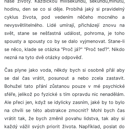
naše životy. Každičkou milisekundu, sekundu,minutu,
hodinu, den se co si děje. Probíhá jaký si pravidelný
cyklus života, pod vedením něčeho mocného a
nevysvětlitelného. Lidé umírají, přicházejí znovu na
svět, stane se nešťastná událost, pohroma, je toho
spousty a spousty co by se dalo vyjmenovat. Stane-li
se něco, klade se otázka "Proč já?" "Proč teď?". Nikdo
nezná na tyto dvě otázky odpověď.
Čas plyne jako voda, někdy bych si osobně přál aby
se dal čas vrátit, posunout a nebo zcela zastavit.
Bohužel tato přání zůstanou pouze v mé psychické
sféře, jelikož po fyzické s tím opravdu nic nenadělám.
Ale přeci jen, když se idylicky zasním, jaké by to bylo
na chvíli se této abstrakce zmocnit? Mohl bych čas
vrátit tak, že bych změnil povahu lidstva, tak aby si
každý vážil svých priorit života. Například, poslat do