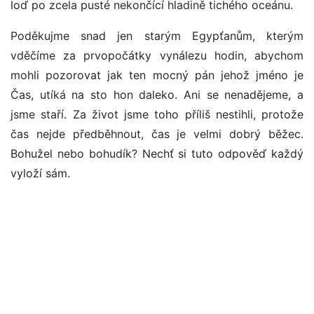
loď po zcela pusté nekončící hladině tichého oceánu.
Poděkujme snad jen starým Egypťanům, kterým
vděčíme za prvopočátky vynálezu hodin, abychom
mohli pozorovat jak ten mocný pán jehož jméno je
Čas, utíká na sto hon daleko. Ani se nenadějeme, a
jsme staří. Za život jsme toho příliš nestihli, protože
čas nejde předběhnout, čas je velmi dobrý běžec.
Bohužel nebo bohudík? Nechť si tuto odpověď každý
vyloží sám.