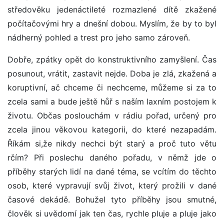
středověku jedenáctileté rozmazlené dítě zkažené
počítačovými hry a dnešní dobou. Myslím, že by to byl
nádherný pohled a trest pro jeho samo zároveň.
Dobře, zpátky opět do konstruktivního zamyšlení. Čas
posunout, vrátit, zastavit nejde. Doba je zlá, zkažená a
koruptivní, ač chceme či nechceme, můžeme si za to
zcela sami a bude ještě hůř s naším laxním postojem k
životu. Občas poslouchám v rádiu pořad, určený pro
zcela jinou věkovou kategorii, do které nezapadám.
Říkám si,že nikdy nechci být starý a proč tuto větu
rčím? Při poslechu daného pořadu, v němž jde o
příběhy starých lidí na dané téma, se vcítím do těchto
osob, které vypravují svůj život, který prožili v dané
časové dekádě. Bohužel tyto příběhy jsou smutné,
člověk si uvědomí jak ten čas, rychle pluje a pluje jako