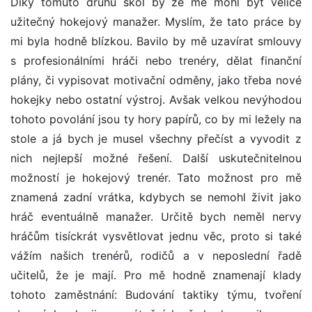
Díky tomuto druhu škol by ze mě mohl být velice
užitečný hokejový manažer. Myslím, že tato práce by
mi byla hodně blízkou. Bavilo by mě uzavírat smlouvy
s profesionálními hráči nebo trenéry, dělat finanční
plány, či vypisovat motivační odměny, jako třeba nové
hokejky nebo ostatní výstroj. Avšak velkou nevýhodou
tohoto povolání jsou ty hory papírů, co by mi ležely na
stole a já bych je musel všechny přečíst a vyvodit z
nich nejlepší možné řešení. Další uskutečnitelnou
možností je hokejový trenér. Tato možnost pro mě
znamená zadní vrátka, kdybych se nemohl živit jako
hráč eventuálně manažer. Určitě bych neměl nervy
hráčům tisíckrát vysvětlovat jednu věc, proto si také
vážím našich trenérů, rodičů a v neposlední řadě
učitelů, že je mají. Pro mě hodně znamenají klady
tohoto zaměstnání: Budování taktiky týmu, tvoření