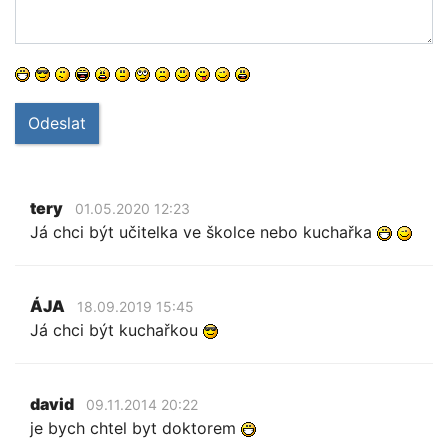
Odeslat
tery
01.05.2020 12:23
Já chci být učitelka ve školce nebo kuchařka
ÁJA
18.09.2019 15:45
Já chci být kuchařkou
david
09.11.2014 20:22
je bych chtel byt doktorem