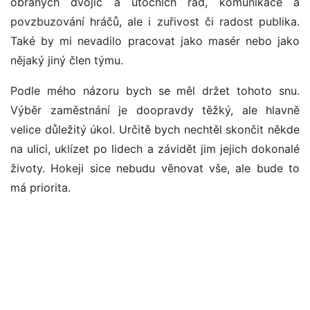
obraných dvojic a útočních řad, komunikace a
povzbuzování hráčů, ale i zuřivost či radost publika.
Také by mi nevadilo pracovat jako masér nebo jako
nějaký jiný člen týmu.
Podle mého názoru bych se měl držet tohoto snu.
Výběr zaměstnání je doopravdy těžký, ale hlavně
velice důležitý úkol. Určitě bych nechtěl skončit někde
na ulici, uklízet po lidech a závidět jim jejich dokonalé
životy. Hokeji sice nebudu věnovat vše, ale bude to
má priorita.