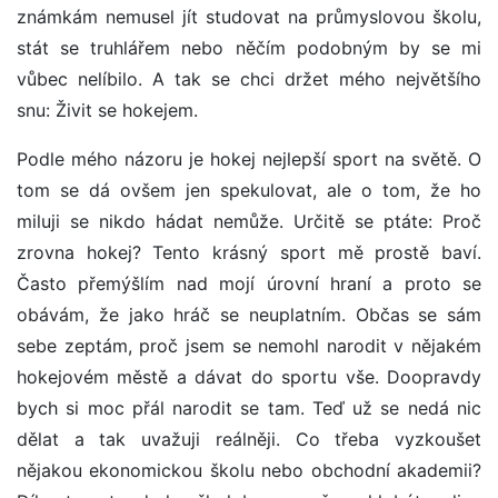
známkám nemusel jít studovat na průmyslovou školu,
stát se truhlářem nebo něčím podobným by se mi
vůbec nelíbilo. A tak se chci držet mého největšího
snu: Živit se hokejem.
Podle mého názoru je hokej nejlepší sport na světě. O
tom se dá ovšem jen spekulovat, ale o tom, že ho
miluji se nikdo hádat nemůže. Určitě se ptáte: Proč
zrovna hokej? Tento krásný sport mě prostě baví.
Často přemýšlím nad mojí úrovní hraní a proto se
obávám, že jako hráč se neuplatním. Občas se sám
sebe zeptám, proč jsem se nemohl narodit v nějakém
hokejovém městě a dávat do sportu vše. Doopravdy
bych si moc přál narodit se tam. Teď už se nedá nic
dělat a tak uvažuji reálněji. Co třeba vyzkoušet
nějakou ekonomickou školu nebo obchodní akademii?