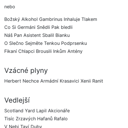
nebo
Božský Alkohol Gambrinus Inhaluje Tlakem
Co Si Germáni Snědli Pak bledli
Náš Pan Asistent Sbalil Bianku
O Slečno Sejměte Tenkou Podprsenku
Fikaní Chlapci Brousili Inkům Antény
Vzácné plyny
Herbert Nechce Armádní Krasavici Xenii Ranit
Vedlejší
Scotland Yard Lapil Akcionáře
Tisíc Zrzavých Hafanů Rafalo
V Nebi Taví Duby