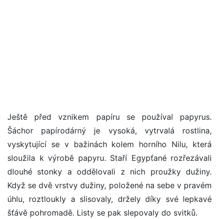
Ještě před vznikem papíru se používal papyrus.
Šáchor papírodárný je vysoká, vytrvalá rostlina,
vyskytující se v bažinách kolem horního Nilu, která
sloužila k výrobě papyru. Staří Egypťané rozřezávali
dlouhé stonky a oddělovali z nich proužky dužiny.
Když se dvě vrstvy dužiny, položené na sebe v pravém
úhlu, roztloukly a slisovaly, držely díky své lepkavé
šťávě pohromadě. Listy se pak slepovaly do svitků.