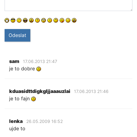
Odeslat
sam
17.06.2013 21:47
je to dobre
kduasidttdigkgljjaaauzlai
17.06.2013 21:46
je to fajn
lenka
26.05.2009 16:52
ujde to