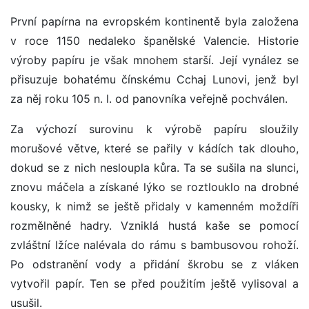
První papírna na evropském kontinentě byla založena
v roce 1150 nedaleko španělské Valencie. Historie
výroby papíru je však mnohem starší. Její vynález se
přisuzuje bohatému čínskému Cchaj Lunovi, jenž byl
za něj roku 105 n. l. od panovníka veřejně pochválen.
Za výchozí surovinu k výrobě papíru sloužily
morušové větve, které se pařily v kádích tak dlouho,
dokud se z nich nesloupla kůra. Ta se sušila na slunci,
znovu máčela a získané lýko se roztlouklo na drobné
kousky, k nimž se ještě přidaly v kamenném moždíři
rozmělněné hadry. Vzniklá hustá kaše se pomocí
zvláštní lžíce nalévala do rámu s bambusovou rohoží.
Po odstranění vody a přidání škrobu se z vláken
vytvořil papír. Ten se před použitím ještě vylisoval a
usušil.