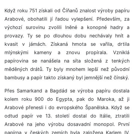
Když roku 751 získali od Číňanů znalost výroby papíru
Arabové, obohatili jí řadou vylepšení. Především, za
výchozí surovinu zvolili lněné a konopné hadry a
provazy. Ty se po dlouhou dobu nechávaly hnít a
kvasit v jámách. Získaná hmota se vařila, drtila
mlýnskými kameny a znovu propírala. Vzniklá
papírovina se nanášela na síta složená z tenkých
měděných drátů. Ty byly mnohem lepší než původní
bambusy a papír takto získaný byl jemnější než čínský.
Přes Samarkand a Bagdád se výroba papíru dostala
kolem roku 900 do Egypta, pak do Maroka, až ji
Arabové přenesli i do evropského Španělska. Když se
odtud papír ve 13. století dostal do Itálie, ztratili
Arabové na jeho výrobu dosavadní monopol. První
papírna v českých zemích byla založena Karlem IV.