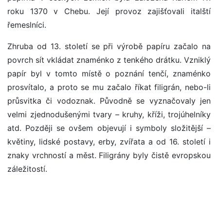
roku 1370 v Chebu. Její provoz zajišťovali italští
řemeslníci.
Zhruba od 13. století se při výrobě papíru začalo na
povrch sít vkládat znaménko z tenkého drátku. Vzniklý
papír byl v tomto místě o poznání tenčí, znaménko
prosvítalo, a proto se mu začalo říkat filigrán, nebo-li
průsvitka či vodoznak. Původně se vyznačovaly jen
velmi zjednodušenými tvary – kruhy, kříži, trojúhelníky
atd. Později se ovšem objevují i symboly složitější –
květiny, lidské postavy, erby, zvířata a od 16. století i
znaky vrchností a měst. Filigrány byly čistě evropskou
záležitostí.