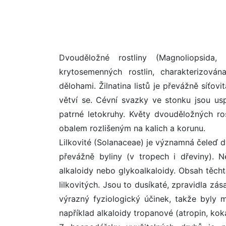
Dvouděložné rostliny (Magnoliopsida,
krytosemenných rostlin, charakterizová
dělohami. Žilnatina listů je převážně síťovi
větví se. Cévní svazky ve stonku jsou us
patrné letokruhy. Květy dvouděložných rost
obalem rozlišeným na kalich a korunu.
Lilkovité (Solanaceae) je významná čeleď dv
převážně byliny (v tropech i dřeviny). 
alkaloidy nebo glykoalkaloidy. Obsah těch
lilkovitých. Jsou to dusíkaté, zpravidla zása
výrazný fyziologický účinek, takže byly 
například alkaloidy tropanové (atropin, kokai