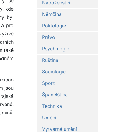
erý se
Náboženství
y, kde
Němčina
ny byl
 a pro
Politologie
výživě
Právo
arních
Psychologie
n také
hodném
Ruština
Sociologie
rsicon
Sport
m jsou
Španělština
 rajská
rvené.
Technika
taminů,
Umění
Výtvarné umění