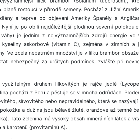
ejvýznamnější lilek brambor (Solanum tuberosum), kt
o planě rostoucí v přírodě semeny. Pochází z Jižní Amerik
iány a teprve po objevení Ameriky Španěly a Angliča
yní je po obilí nejdůležitější plodinou severní polokoule
váhy) je jedním z nejvýznamnějších zdrojů energie ve 
 kyseliny askorbové (vitamin C), zejména v zimních a j
ny. Ve zcela nepatrném množství je v lilku brambor obsaže
 stát nebezpečný za určitých podmínek, zvláště při nev
využitelným druhem lilkovitých je rajče jedlé (Lycope
tlina pochází z Peru a pěstuje se v mnoha odrůdách. Plode
vitého, slívovitého nebo nepravidelného, která se nazývají
 pokožka a dužina jsou bělavě žluté, oranžové až temně če
ízká). Tato zelenina má vysoký obsah minerálních látek a vi
é a karotenů (provitaminů A).