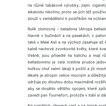
na různé tabákové výrobky, zejm. cigarety
alkaloidu nikotinu, proto se jich též použ
slouží v zemědělství k postřikům na ochranu
Rulík zlomocný – beladona (Atropa belladon
hlavně v bučinách a na pasekách, z pahor
také v Malé Asii a na východ zasahuje až 
kalně nachové zvonkovité květy, které kve
třešně, jsou přisedlé na kalichu a mají 
belladonninu je celá rostlina prudce jedo
hořkou chuť velmi lákají k požití a již mn
lékaře je atropin velice mocným a důležit
udržuje po dlouhou dobu maximálně rozšířen
aby se dosáhlo většího opojení, které zp
zavedl pan Tournefort, protože v Itálii si dá
Na rumištích, úhorech cest a na jiných pust