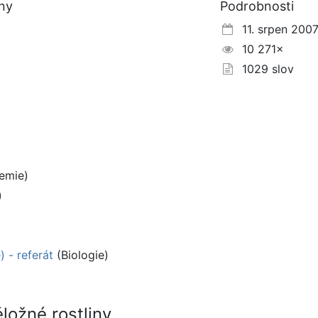
iny
Podrobnosti
11. srpen 200
10 271×
1029 slov
emie)
)
 - referát
(Biologie)
ložné rostliny