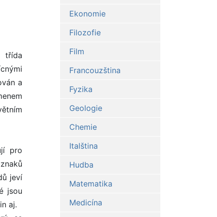
Ekonomie
Filozofie
Film
 třída
ícnými
Francouzština
hován a
Fyzika
kmenem
Geologie
větním
Chemie
Italština
jí pro
 znaků
Hudba
dů jeví
Matematika
é jsou
Medicína
n aj.