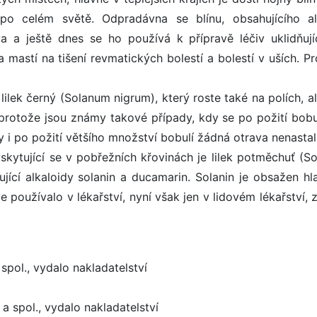
po celém světě. Odpradávna se blínu, obsahujícího al
va a ještě dnes se ho používá k přípravě léčiv uklidňují
a mastí na tišení revmatických bolestí a bolestí v uších. P
lilek černý (Solanum nigrum), který roste také na polích, a
, protože jsou známy takové případy, kdy se po požití bobul
 i po požití většího množství bobulí žádná otrava nenastal
yskytující se v pobřežních křovinách je lilek potměchuť (S
ující alkaloidy solanin a ducamarin. Solanin je obsažen hl
 používalo v lékařství, nyní však jen v lidovém lékařství, 
spol., vydalo nakladatelství
a spol., vydalo nakladatelství