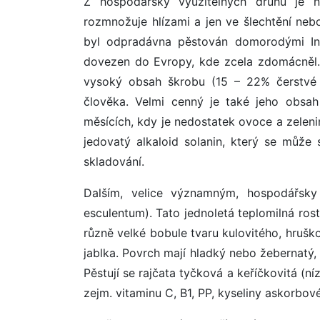
Z hospodářsky využitelných druhů je n
rozmnožuje hlízami a jen ve šlechtění neb
byl odpradávna pěstován domorodými Ind
dovezen do Evropy, kde zcela zdomácněl. N
vysoký obsah škrobu (15 – 22% čerstvé 
člověka. Velmi cenný je také jeho obsah
měsících, kdy je nedostatek ovoce a zeleni
jedovatý alkaloid solanin, který se může
skladování.
Dalším, velice významným, hospodářsky 
esculentum). Tato jednoletá teplomilná ros
různě velké bobule tvaru kulovitého, hruško
jablka. Povrch mají hladký nebo žebernatý,
Pěstují se rajčata tyčková a keříčkovitá (n
zejm. vitaminu C, B1, PP, kyseliny askorbov