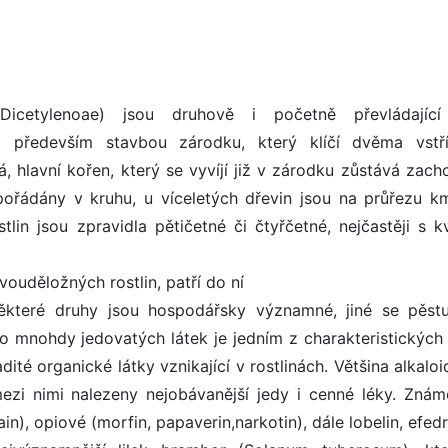
 Dicetylenoae) jsou druhově i početně převládající
na především stavbou zárodku, který klíčí dvěma vstř
tá, hlavní kořen, který se vyvíjí již v zárodku zůstává zac
pořádány v kruhu, u víceletých dřevin jsou na průřezu 
lin jsou zpravidla pětičetné či čtyřčetné, nejčastěji s k
ouděložných rostlin, patří do ní
Některé druhy jsou hospodářsky významné, jiné se pěstu
to mnohdy jedovatých látek je jedním z charakteristických
dité organické látky vznikající v rostlinách. Většina alkaloi
mezi nimi nalezeny nejobávanější jedy i cenné léky. Znám
n), opiové (morfin, papaverin,narkotin), dále lobelin, efedri