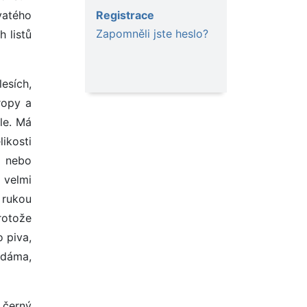
Registrace
vatého
Zapomněli jste heslo?
 listů
esích,
ropy a
le. Má
ikosti
u nebo
 velmi
 rukou
rotože
 piva,
 dáma,
n černý