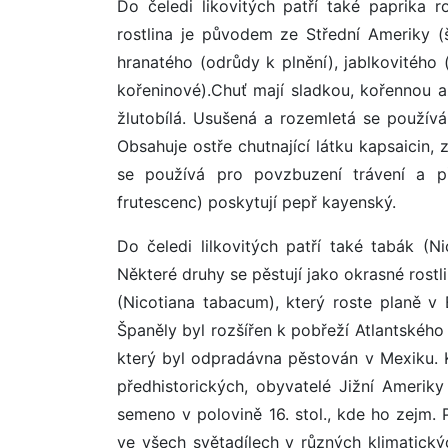
Do čeledi likovitých patří také paprika 
rostlina je původem ze Střední Ameriky (
hranatého (odrůdy k plnění), jablkovitého
kořeninové).Chuť mají sladkou, kořennou a
žlutobílá. Usušená a rozemletá se použív
Obsahuje ostře chutnající látku kapsaicin,
se používá pro povzbuzení trávení a p
frutescenc) poskytují pepř kayenský.
Do čeledi lilkovitých patří také tabák (
Některé druhy se pěstují jako okrasné rostli
(Nicotiana tabacum), který roste planě v
Španěly byl rozšířen k pobřeží Atlantského
který byl odpradávna pěstován v Mexiku. 
předhistorických, obyvatelé Jižní Amerik
semeno v polovině 16. stol., kde ho zejm. P
ve všech světadílech v různých klimatic