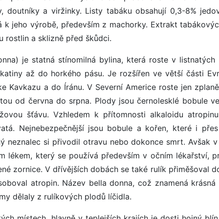
, doutníky a viržinky. Listy tabáku obsahují 0,3-8% jedo
ívá k jeho výrobě, především z machorky. Extrakt tabákových
 rostlin a sklizně před škůdci.
na) je statná stínomilná bylina, která roste v listnatých l
katiny až do horkého pásu. Je rozšířen ve větší části Ev
ke Kavkazu a do Íránu. V Severní Americe roste jen zplaně
tou od června do srpna. Plody jsou černolesklé bobule vel
růžovou šťávu. Vzhledem k přítomnosti alkaloidu atropin
vatá. Nejnebezpečnější jsou bobule a kořen, které i přes
ohý neznalec si přivodil otravu nebo dokonce smrt. Avšak v
ým lékem, který se používá především v očním lékařství, p
é zornice. V dřívějších dobách se také rulík přiměšoval do
ůsoboval atropin. Název bella donna, což znamená krásná
my dělaly z rulíkových plodů líčidla.
ých místech, hlavně v teplejších krajích je dosti hojný blí