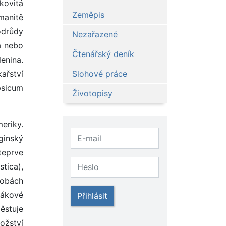
kovitá
Zeměpis
manitě
odrůdy
Nezařazené
á nebo
Čtenářský deník
enina.
ařství
Slohové práce
psicum
Životopisy
eriky.
rginský
teprve
tica),
dobách
bákové
Přihlásit
pěstuje
ožství