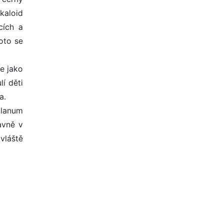
kaloid
cích a
roto se
le jako
í děti
a.
olanum
avně v
zvláště