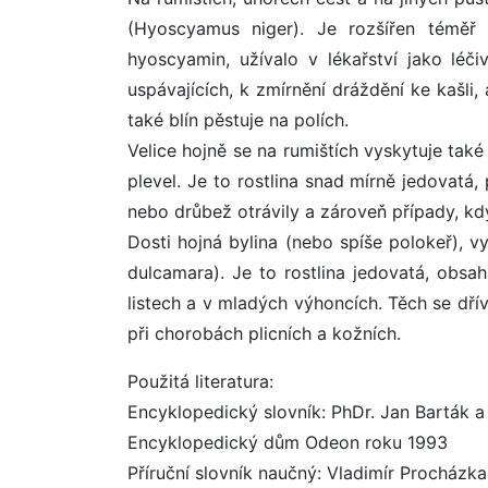
(Hyoscyamus niger). Je rozšířen téměř 
hyoscyamin, užívalo v lékařství jako léči
uspávajících, k zmírnění dráždění ke kašli, 
také blín pěstuje na polích.
Velice hojně se na rumištích vyskytuje také 
plevel. Je to rostlina snad mírně jedovatá
nebo drůbež otrávily a zároveň případy, kdy
Dosti hojná bylina (nebo spíše polokeř), v
dulcamara). Je to rostlina jedovatá, obsah
listech a v mladých výhoncích. Těch se dříve
při chorobách plicních a kožních.
Použitá literatura:
Encyklopedický slovník: PhDr. Jan Barták a 
Encyklopedický dům Odeon roku 1993
Příruční slovník naučný: Vladimír Procházka 