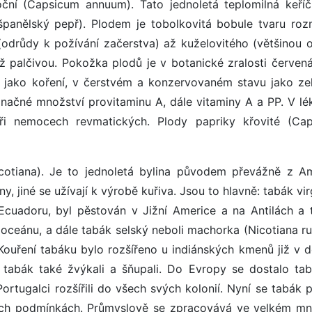
roční (Capsicum annuum). Tato jednoletá teplomilná keříč
španělský pepř). Plodem je tobolkovitá bobule tvaru roz
 (odrůdy k požívání začerstva) až kuželovitého (většinou 
ž palčivou. Pokožka plodů je v botanické zralosti červen
á jako koření, v čerstvém a konzervovaném stavu jako zel
 značné množství provitaminu A, dále vitaminy A a PP. V lék
ři nemocech revmatických. Plody papriky křovité (Ca
Nicotiana). Je to jednoletá bylina původem převážně z Am
ny, jiné se užívají k výrobě kuřiva. Jsou to hlavně: tabák vi
 Ecuadoru, byl pěstován v Jižní Americe a na Antilách a 
 oceánu, a dále tabák selský neboli machorka (Nicotiana rus
Kouření tabáku bylo rozšířeno u indiánských kmenů již v 
y tabák také žvýkali a šňupali. Do Evropy se dostalo ta
ortugalci rozšířili do všech svých kolonií. Nyní se tabák 
kých podmínkách. Průmyslově se zpracovává ve velkém mn