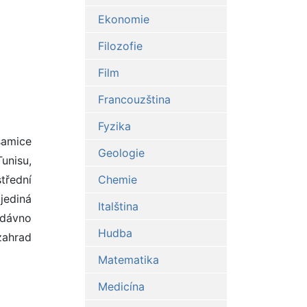
Ekonomie
Filozofie
Film
Francouzština
Fyzika
samice
Geologie
Tunisu,
třední
Chemie
 jediná
Italština
ž dávno
Hudba
zahrad
Matematika
Medicína