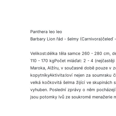
Panthera leo leo
Barbary Lion řád - šelmy (Carnivora)čeleď -
Velikost:délka těla samce 260 - 280 cm, 
110 - 170 kgPočet mláďat: 2 - 4 (nejčastěji
Maroka, Alžíru, v současné době pouze v z
kopytníkyAktivita:loví nejen za soumraku či
velká kočkovitá šelma žijící ve skupinách s
vyhuben. Poslední zprávy o něm pocházejí
jsou potomky lvů ze soukromé menažerie m