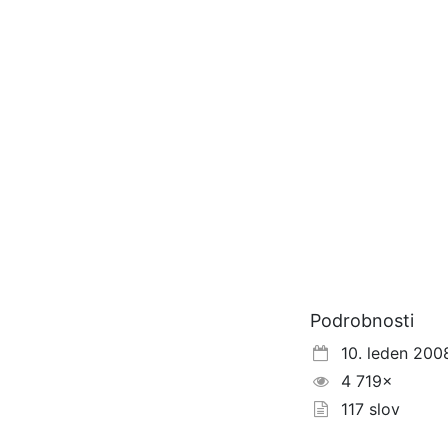
Podrobnosti
10. leden 200
4 719×
117 slov