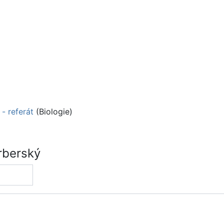
 - referát
(Biologie)
rberský