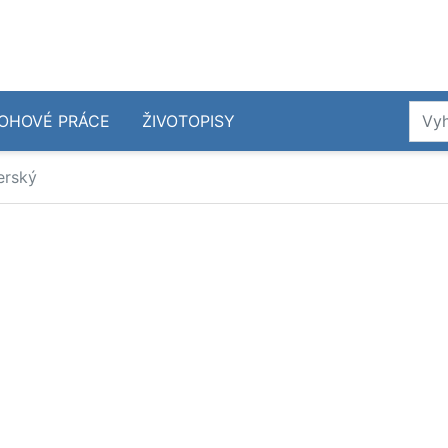
OHOVÉ PRÁCE
ŽIVOTOPISY
erský