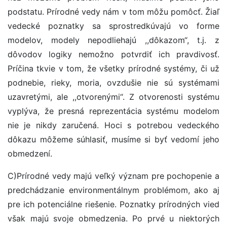
podstatu. Prírodné vedy nám v tom môžu pomôcť. Žiaľ
vedecké poznatky sa sprostredkúvajú vo forme
modelov, modely nepodliehajú ,,dôkazom“, t.j. z
dôvodov logiky nemožno potvrdiť ich pravdivosť.
Príčina tkvie v tom, že všetky prírodné systémy, či už
podnebie, rieky, moria, ovzdušie nie sú systémami
uzavretými, ale ,,otvorenými“. Z otvorenosti systému
vyplýva, že presná reprezentácia systému modelom
nie je nikdy zaručená. Hoci s potrebou vedeckého
dôkazu môžeme súhlasiť, musíme si byť vedomí jeho
obmedzení.
C)Prírodné vedy majú veľký význam pre pochopenie a
predchádzanie environmentálnym problémom, ako aj
pre ich potenciálne riešenie. Poznatky prírodných vied
však majú svoje obmedzenia. Po prvé u niektorých