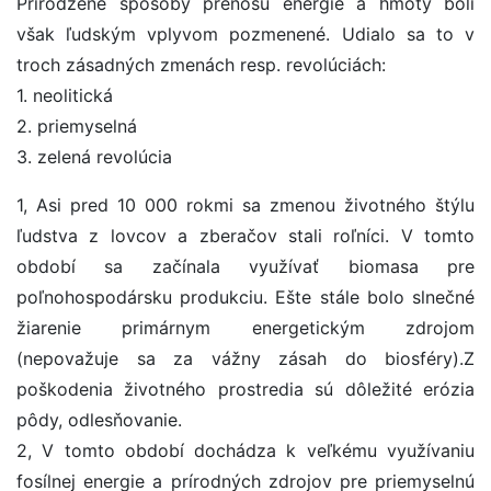
Prirodzené spôsoby prenosu energie a hmoty boli
však ľudským vplyvom pozmenené. Udialo sa to v
troch zásadných zmenách resp. revolúciách:
1. neolitická
2. priemyselná
3. zelená revolúcia
1, Asi pred 10 000 rokmi sa zmenou životného štýlu
ľudstva z lovcov a zberačov stali roľníci. V tomto
období sa začínala využívať biomasa pre
poľnohospodársku produkciu. Ešte stále bolo slnečné
žiarenie primárnym energetickým zdrojom
(nepovažuje sa za vážny zásah do biosféry).Z
poškodenia životného prostredia sú dôležité erózia
pôdy, odlesňovanie.
2, V tomto období dochádza k veľkému využívaniu
fosílnej energie a prírodných zdrojov pre priemyselnú