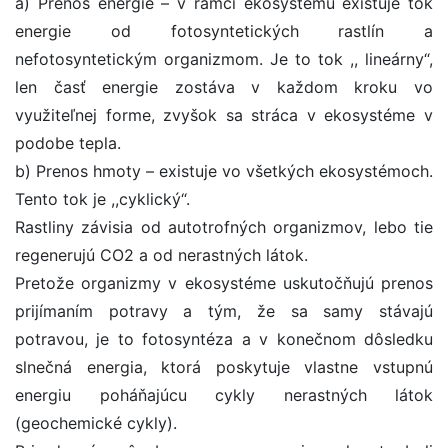
a) Prenos energie – v rámci ekosystému existuje tok
energie od fotosyntetických rastlín a
nefotosyntetickým organizmom. Je to tok ,, lineárny“,
len časť energie zostáva v každom kroku vo
využiteľnej forme, zvyšok sa stráca v ekosystéme v
podobe tepla.
b) Prenos hmoty – existuje vo všetkých ekosystémoch.
Tento tok je ,,cyklický“.
Rastliny závisia od autotrofných organizmov, lebo tie
regenerujú CO2 a od nerastných látok.
Pretože organizmy v ekosystéme uskutočňujú prenos
prijímaním potravy a tým, že sa samy stávajú
potravou, je to fotosyntéza a v konečnom dôsledku
slnečná energia, ktorá poskytuje vlastne vstupnú
energiu poháňajúcu cykly nerastných látok
(geochemické cykly).