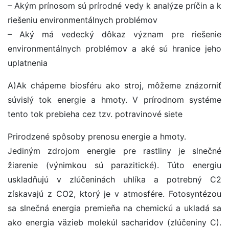
– Akým prínosom sú prírodné vedy k analýze príčin a k
riešeniu environmentálnych problémov
– Aký má vedecký dôkaz význam pre riešenie
environmentálnych problémov a aké sú hranice jeho
uplatnenia
A)Ak chápeme biosféru ako stroj, môžeme znázorniť
súvislý tok energie a hmoty. V prírodnom systéme
tento tok prebieha cez tzv. potravinové siete
Prirodzené spôsoby prenosu energie a hmoty.
Jediným zdrojom energie pre rastliny je slnečné
žiarenie (výnimkou sú parazitické). Túto energiu
uskladňujú v zlúčeninách uhlíka a potrebný C2
získavajú z CO2, ktorý je v atmosfére. Fotosyntézou
sa slnečná energia premieňa na chemickú a ukladá sa
ako energia väzieb molekúl sacharidov (zlúčeniny C).