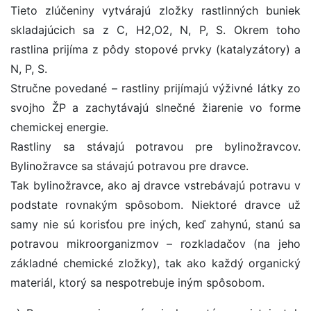
Tieto zlúčeniny vytvárajú zložky rastlinných buniek
skladajúcich sa z C, H2,O2, N, P, S. Okrem toho
rastlina prijíma z pôdy stopové prvky (katalyzátory) a
N, P, S.
Stručne povedané – rastliny prijímajú výživné látky zo
svojho ŽP a zachytávajú slnečné žiarenie vo forme
chemickej energie.
Rastliny sa stávajú potravou pre bylinožravcov.
Bylinožravce sa stávajú potravou pre dravce.
Tak bylinožravce, ako aj dravce vstrebávajú potravu v
podstate rovnakým spôsobom. Niektoré dravce už
samy nie sú korisťou pre iných, keď zahynú, stanú sa
potravou mikroorganizmov – rozkladačov (na jeho
základné chemické zložky), tak ako každý organický
materiál, ktorý sa nespotrebuje iným spôsobom.