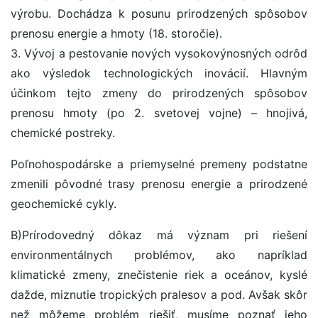
výrobu. Dochádza k posunu prirodzených spôsobov
prenosu energie a hmoty (18. storočie).
3. Vývoj a pestovanie nových vysokovýnosných odrôd
ako výsledok technologických inovácií. Hlavným
účinkom tejto zmeny do prirodzených spôsobov
prenosu hmoty (po 2. svetovej vojne) – hnojivá,
chemické postreky.
Poľnohospodárske a priemyselné premeny podstatne
zmenili pôvodné trasy prenosu energie a prirodzené
geochemické cykly.
B)Prírodovedný dôkaz má význam pri riešení
environmentálnych problémov, ako napríklad
klimatické zmeny, znečistenie riek a oceánov, kyslé
dažde, miznutie tropických pralesov a pod. Avšak skôr
než môžeme problém riešiť, musíme poznať jeho