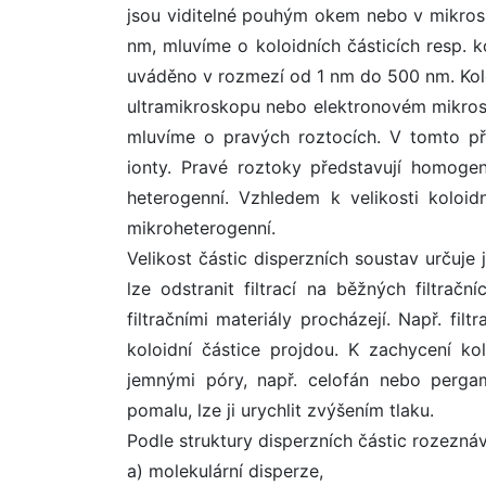
jsou viditelné pouhým okem nebo v mikros
nm, mluvíme o koloidních částicích resp. 
uváděno v rozmezí od 1 nm do 500 nm. Koloi
ultramikroskopu nebo elektronovém mikrosk
mluvíme o pravých roztocích. V tomto pří
ionty. Pravé roztoky představují homogen
heterogenní. Vzhledem k velikosti koloid
mikroheterogenní.
Velikost částic disperzních soustav určuje
lze odstranit filtrací na běžných filtračn
filtračními materiály procházejí. Např. fil
koloidní částice projdou. K zachycení kol
jemnými póry, např. celofán nebo pergame
pomalu, lze ji urychlit zvýšením tlaku.
Podle struktury disperzních částic rozezná
a) molekulární disperze,