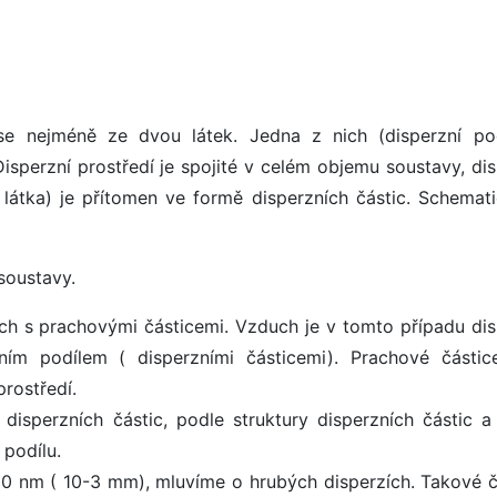
 se nejméně ze dvou látek. Jedna z nich (disperzní pod
Disperzní prostředí je spojité v celém objemu soustavy, di
á látka) je přítomen ve formě disperzních částic. Schemati
soustavy.
uch s prachovými částicemi. Vzduch je v tomto případu dis
zním podílem ( disperzními částicemi). Prachové částic
prostředí.
 disperzních částic, podle struktury disperzních částic a
 podílu.
000 nm ( 10-3 mm), mluvíme o hrubých disperzích. Takové č