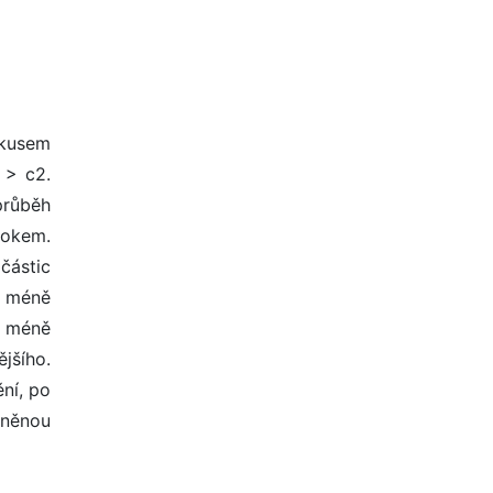
okusem
 > c2.
průběh
kokem.
ástic
 méně
u méně
jšího.
ní, po
rněnou