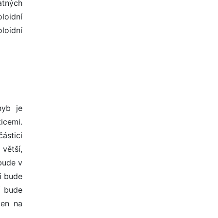
atných
loidní
loidní
hyb je
icemi.
ástici
 větší,
 bude v
i bude
í bude
zen na