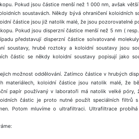
kopu. Pokud jsou částice menší než 1 000 nm, avšak větší
koloidních soustavách. Někdy bývá ohraničení koloidních s
dní částice jsou již natolik malé, že jsou pozorovatelné p
opu. Pokud jsou disperzní částice menší než 5 nm ( resp.
padu představují disperzní částice solvatované molekul
ní soustavy, hrubé roztoky a koloidní soustavy jsou so
ních částic se někdy koloidní soustavy popisují jako so
 jejich možnost oddělování. Zatímco částice v hrubých disp
ích materiálech, koloidní částice jsou natolik malé, že b
trační papír používaný v laboratoři má natolik velké póry, 
oidních částic je proto nutné použít speciálních filtrů s
n. Potom mluvíme o ultrafiltraci. Ultrafiltrace probíhá
váme: