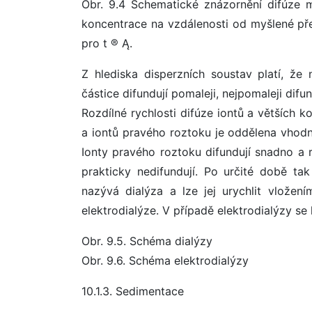
Obr. 9.4 Schematické znázornění difúze m
koncentrace na vzdálenosti od myšlené přepáž
pro t ® Ą.
Z hlediska disperzních soustav platí, že n
částice difundují pomaleji, nejpomaleji difu
Rozdílné rychlosti difúze iontů a větších ko
a iontů pravého roztoku je oddělena vhod
Ionty pravého roztoku difundují snadno a 
prakticky nedifundují. Po určité době ta
nazývá dialýza a lze jej urychlit vložen
elektrodialýze. V případě elektrodialýzy se
Obr. 9.5. Schéma dialýzy
Obr. 9.6. Schéma elektrodialýzy
10.1.3. Sedimentace