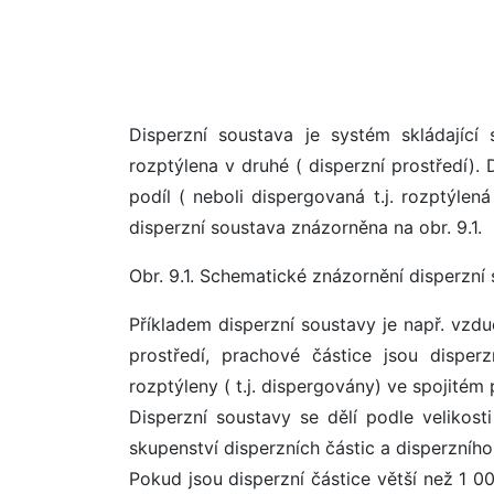
Disperzní soustava je systém skládající
rozptýlena v druhé ( disperzní prostředí). 
podíl ( neboli dispergovaná t.j. rozptýlen
disperzní soustava znázorněna na obr. 9.1.
Obr. 9.1. Schematické znázornění disperzní 
Příkladem disperzní soustavy je např. vzd
prostředí, prachové částice jsou disper
rozptýleny ( t.j. dispergovány) ve spojitém 
Disperzní soustavy se dělí podle velikosti
skupenství disperzních částic a disperzního
Pokud jsou disperzní částice větší než 1 