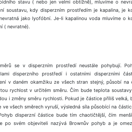
loidního stavu ( nebo jen velmi obtížně), mluvíme o nevr
ní soustavu, kdy disperzním prostředím je kapalina, je ko
nevratná jako lyofóbní. Je-li kapalinou voda mluvíme o ko
í ( nevratné).
změrů se v disperzním prostředí neustále pohybují. Po
mi disperzního prostředí i ostatními disperzními část
není v daném okamžiku ze všech stran stejný, působí na č
rčitou rychlost v určitém směru. Čím bude teplota soustavy
dou i změny směru rychlosti. Pokud je částice příliš velká,
 ve všech směrech vyruší, výsledná síla působící na částic
ohyb disperzní částice bude tím chaotičtější, čím menš
b se po svém objeviteli nazývá Brownův pohyb a je ome