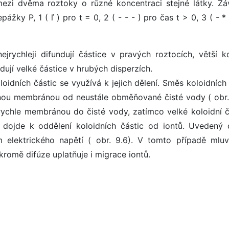
ezi dvěma roztoky o různé koncentraci stejné látky. Záv
ky P, 1 ( ľ ) pro t = 0, 2 ( - - - ) pro čas t > 0, 3 ( - * 
ejrychleji difundují částice v pravých roztocích, větší ko
ndují velké částice v hrubých disperzích.
loidních částic se využívá k jejich dělení. Směs koloidních
nou membránou od neustále obměňované čisté vody ( obr. 
rychle membránou do čisté vody, zatímco velké koloidní č
k dojde k oddělení koloidních částic od iontů. Uvedený 
ím elektrického napětí ( obr. 9.6). V tomto případě mlu
 kromě difúze uplatňuje i migrace iontů.