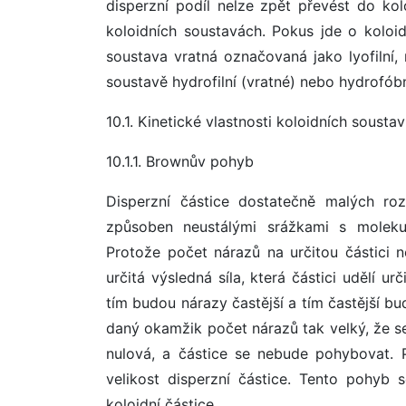
disperzní podíl nelze zpět převést do ko
koloidních soustavách. Pokus jde o koloid
soustava vratná označovaná jako lyofilní, 
soustavě hydrofilní (vratné) nebo hydrofóbn
10.1. Kinetické vlastnosti koloidních soustav
10.1.1. Brownův pohyb
Disperzní částice dostatečně malých ro
způsoben neustálými srážkami s molekula
Protože počet nárazů na určitou částici 
určitá výsledná síla, která částici udělí u
tím budou nárazy častější a tím častější bu
daný okamžik počet nárazů tak velký, že se
nulová, a částice se nebude pohybovat. P
velikost disperzní částice. Tento pohy
koloidní částice.