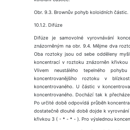
Obr. 9.3. Brownův pohyb koloidních částic.
10.1.2. Difúze
Difúze je samovolné vyrovnávání konc
znázorněným na obr. 9.4. Mějme dva rozto
Oba roztoky jsou od sebe odděleny myšl
koncentrací v roztoku znázorněn křivkou 
Vlivem neustálého tepelného pohybu
koncentrovanějšího roztoku v blízko
koncentrovaného. U částic v koncentrov
koncentrovaného. Dochází tak k přecházen
Po určité době odpovídá průběh koncentrací
dostatečně dlouhé době dojde k vyrovnání
křivkou 3 ( - * - * - ). Pro výslednou koncen