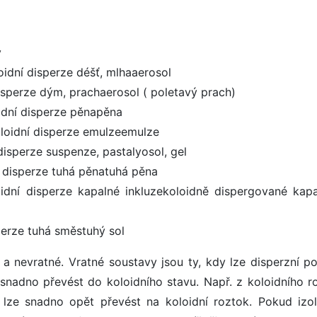
v
oidní disperze déšť, mlhaaerosol
disperze dým, prachaerosol ( poletavý prach)
idní disperze pěnapěna
oloidní disperze emulzeemulze
disperze suspenze, pastalyosol, gel
í disperze tuhá pěnatuhá pěna
oidní disperze kapalné inkluzekoloidně dispergované kapa
perze tuhá směstuhý sol
a nevratné. Vratné soustavy jsou ty, kdy lze disperzní po
 snadno převést do koloidního stavu. Např. z koloidního r
ý lze snadno opět převést na koloidní roztok. Pokud izo