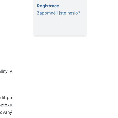
Registrace
Zapomněli jste heslo?
liny v
díl po
oztoku
lovaný