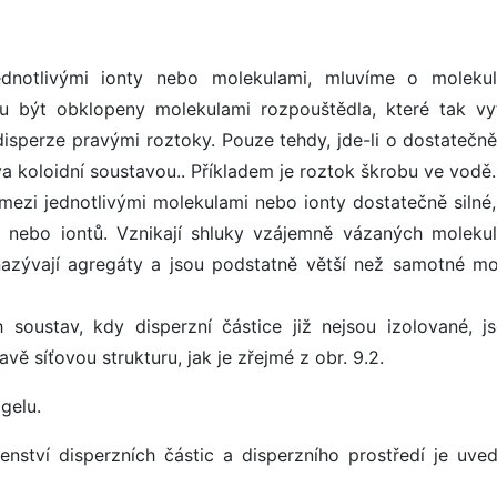
ednotlivými ionty nebo molekulami, mluvíme o molekul
u být obklopeny molekulami rozpouštědla, které tak vyt
 disperze pravými roztoky. Pouze tehdy, jde-li o dostatečně
 koloidní soustavou.. Příkladem je roztok škrobu ve vodě.
) mezi jednotlivými molekulami nebo ionty dostatečně silné
l nebo iontů. Vznikají shluky vzájemně vázaných moleku
 nazývají agregáty a jsou podstatně větší než samotné mo
 soustav, kdy disperzní částice již nejsou izolované, j
ě síťovou strukturu, jak je zřejmé z obr. 9.2.
gelu.
enství disperzních částic a disperzního prostředí je uve