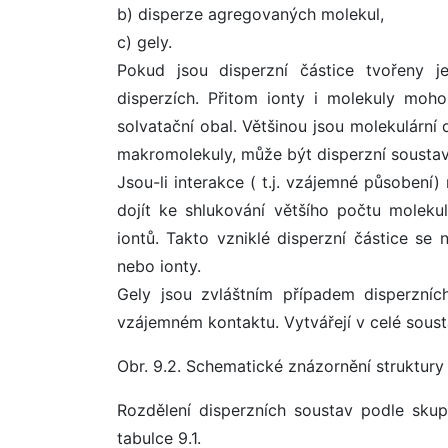
b) disperze agregovaných molekul,
c) gely.
Pokud jsou disperzní částice tvořeny j
disperzích. Přitom ionty i molekuly moho
solvatační obal. Většinou jsou molekulární
makromolekuly, může být disperzní soustava
Jsou-li interakce ( t.j. vzájemné působení
dojít ke shlukování většího počtu moleku
iontů. Takto vzniklé disperzní částice se
nebo ionty.
Gely jsou zvláštním případem disperzních
vzájemném kontaktu. Vytvářejí v celé soustav
Obr. 9.2. Schematické znázornění struktury 
Rozdělení disperzních soustav podle skup
tabulce 9.1.