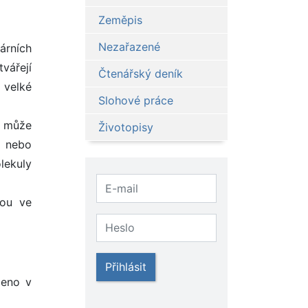
Zeměpis
Nezařazené
árních
vářejí
Čtenářský deník
 velké
Slohové práce
, může
Životopisy
l nebo
lekuly
sou ve
Přihlásit
deno v