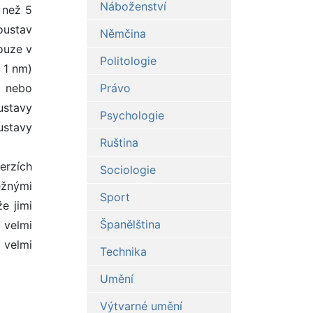
Náboženství
 než 5
oustav
Němčina
ouze v
Politologie
 1 nm)
y nebo
Právo
ustavy
Psychologie
ustavy
Ruština
erzích
Sociologie
ěžnými
Sport
že jimi
Španělština
 velmi
 velmi
Technika
Umění
Výtvarné umění