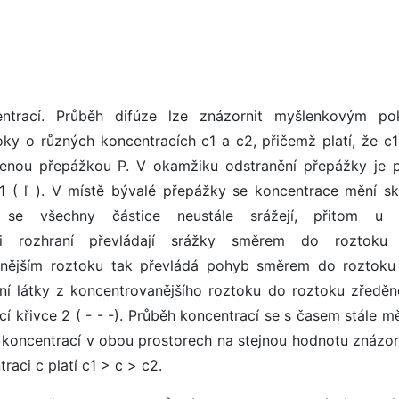
entrací. Průběh difúze lze znázornit myšlenkovým p
ky o různých koncentracích c1 a c2, přičemž platí, že c1
enou přepážkou P. V okamžiku odstranění přepážky je 
1 ( ľ ). V místě bývalé přepážky se koncentrace mění s
 se všechny částice neustále srážejí, přitom u č
sti rozhraní převládají srážky směrem do roztoku
anějším roztoku tak převládá pohyb směrem do roztok
í látky z koncentrovanějšího roztoku do roztoku zředěně
 křivce 2 ( - - -). Průběh koncentrací se s časem stále mě
 koncentrací v obou prostorech na stejnou hodnotu znázo
traci c platí c1 > c > c2.