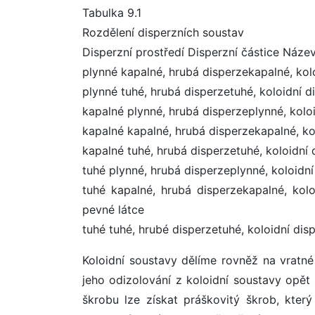
Tabulka 9.1
Rozdělení disperzních soustav
Disperzní prostředí Disperzní částice Náze
plynné kapalné, hrubá disperzekapalné, kol
plynné tuhé, hrubá disperzetuhé, koloidní 
kapalné plynné, hrubá disperzeplynné, kolo
kapalné kapalné, hrubá disperzekapalné, k
kapalné tuhé, hrubá disperzetuhé, koloidní 
tuhé plynné, hrubá disperzeplynné, koloidn
tuhé kapalné, hrubá disperzekapalné, kol
pevné látce
tuhé tuhé, hrubé disperzetuhé, koloidní dis
Koloidní soustavy dělíme rovněž na vratné 
jeho odizolování z koloidní soustavy opět
škrobu lze získat práškovitý škrob, kter