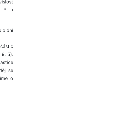
islost
- * - )
loidní
 částic
9. 5).
ástice
děj se
víme o