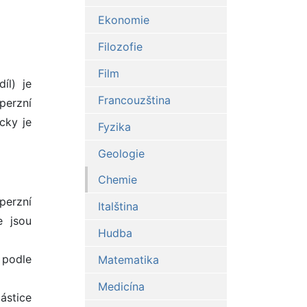
Ekonomie
Filozofie
Film
íl) je
Francouzština
sperzní
cky je
Fyzika
Geologie
Chemie
perzní
Italština
e jsou
Hudba
 podle
Matematika
Medicína
ástice