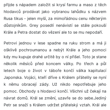
přijde s nápadem založit si krysí farmu a maso z těch
hlodavců prodávat jako vybranou lahůdku s názvem
Rusa tikus - jelen myší, za mimořádnou cenu některým
důstojníkům. Grey posedlí nenávistí se stále pokouší
Krále a Petra dostat do vězení ale to se mu nepodaří.
Petrovi jednou v lese spadne na ruku strom a má ji
ošklivě pochroumanou a nebýt Krále a jeho pomoci
kdy mu kupuje drahé určitě by o ní přišel. Toto je stane
několik měsíců před koncem války. Po třech a půl
letech boje o život v táboře končí válka kapitulací
Japonska. Vojáci, kteří dříve s Králem přátelily se nyní
k němu obracejí zády. Už nikdo nepotřebuje jeho
pomoc. Obchody s hlodavci končí. Všichni už čekají na
návrat domů. Král se změní, uzavře se do sebe.Jediný
Petr se snaží s Králem udržet přátelský vztah. Král ale