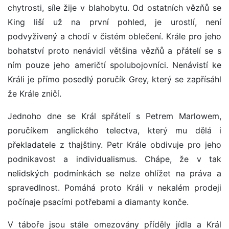
chytrosti, síle žije v blahobytu. Od ostatních vězňů se
King liší už na první pohled, je urostlí, není
podvyživený a chodí v čistém oblečení. Krále pro jeho
bohatství proto nenávidí většina vězňů a přátelí se s
ním pouze jeho američtí spolubojovníci. Nenávistí ke
Králi je přímo posedlý poručík Grey, který se zapřísáhl
že Krále zničí.
Jednoho dne se Král spřátelí s Petrem Marlowem,
poručíkem anglického telectva, který mu dělá i
překladatele z thajštiny. Petr Krále obdivuje pro jeho
podnikavost a individualismus. Chápe, že v tak
nelidských podmínkách se nelze ohlížet na práva a
spravedlnost. Pomáhá proto Králi v nekalém prodeji
počínaje psacími potřebami a diamanty konče.
V táboře jsou stále omezovány příděly jídla a Král