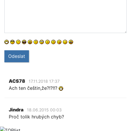
Odeslat
ACS78
17.11.2018 17:37
Ach ten češtin,že?!?!!?
Jindra
18.06.2015 00:03
Proč tolik hrubých chyb?