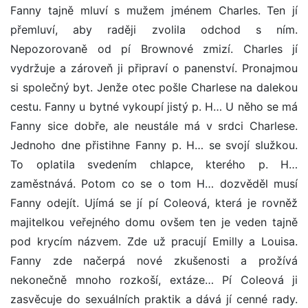
Fanny tajně mluví s mužem jménem Charles. Ten jí
přemluví, aby raději zvolila odchod s ním.
Nepozorovaně od pí Brownové zmizí. Charles jí
vydržuje a zároveň ji připraví o panenství. Pronajmou
si společný byt. Jenže otec pošle Charlese na dalekou
cestu. Fanny u bytné vykoupí jistý p. H… U něho se má
Fanny sice dobře, ale neustále má v srdci Charlese.
Jednoho dne přistihne Fanny p. H… se svojí služkou.
To oplatila svedením chlapce, kterého p. H…
zaměstnává. Potom co se o tom H… dozvěděl musí
Fanny odejít. Ujímá se jí pí Coleová, která je rovněž
majitelkou veřejného domu ovšem ten je veden tajně
pod krycím názvem. Zde už pracují Emilly a Louisa.
Fanny zde načerpá nové zkušenosti a prožívá
nekonečně mnoho rozkoší, extáze… Pí Coleová ji
zasvěcuje do sexuálních praktik a dává jí cenné rady.