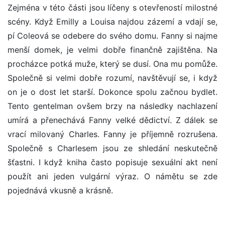
Zejména v této části jsou líčeny s otevřeností milostné
scény. Když Emilly a Louisa najdou zázemí a vdají se,
pí Coleová se odebere do svého domu. Fanny si najme
menší domek, je velmi dobře finančně zajištěna. Na
procházce potká muže, který se dusí. Ona mu pomůže.
Společně si velmi dobře rozumí, navštěvují se, i když
on je o dost let starší. Dokonce spolu začnou bydlet.
Tento gentelman ovšem brzy na následky nachlazení
umírá a přenechává Fanny velké dědictví. Z dálek se
vrací milovaný Charles. Fanny je příjemně rozrušena.
Společně s Charlesem jsou ze shledání neskutečně
šťastni. I když kniha často popisuje sexuální akt není
použít ani jeden vulgární výraz. O námětu se zde
pojednává vkusně a krásně.