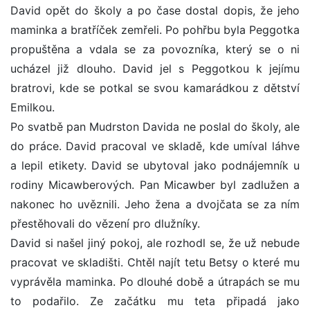
David opět do školy a po čase dostal dopis, že jeho
maminka a bratříček zemřeli. Po pohřbu byla Peggotka
propuštěna a vdala se za povozníka, který se o ni
ucházel již dlouho. David jel s Peggotkou k jejímu
bratrovi, kde se potkal se svou kamarádkou z dětství
Emilkou.
Po svatbě pan Mudrston Davida ne poslal do školy, ale
do práce. David pracoval ve skladě, kde umíval láhve
a lepil etikety. David se ubytoval jako podnájemník u
rodiny Micawberových. Pan Micawber byl zadlužen a
nakonec ho uvěznili. Jeho žena a dvojčata se za ním
přestěhovali do vězení pro dlužníky.
David si našel jiný pokoj, ale rozhodl se, že už nebude
pracovat ve skladišti. Chtěl najít tetu Betsy o které mu
vyprávěla maminka. Po dlouhé době a útrapách se mu
to podařilo. Ze začátku mu teta připadá jako