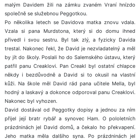
malým Davidem žili na zámku zvaném Vraní hnízdo
společně se služebnou Peggotkou.
Po několika letech se Davidova matka znovu vdala.
Vzala si pana Murdstona, který si do domu ihned
přivedl i svou sestru. Byl tak zlý, a fyzicky Davida
trestal. Nakonec řekl, že David je nezvladatelný a měl
by jít do školy. Poslali ho do Salemského ústavu, který
patřil panu Creaklovi. Pan Creakl byl ostatní chlapce
někdy i bezdůvodně a David si to okusil na vlastní
kůži. Na škole měl David rád pana učitele Mella, byl
hodný a laskavý a dokonce odporoval panu Creaklovi.
Nakonec byl vyhozen.
David dostával od Peggotky dopisy a jednou za ním
přijel její bratr rybář a synovec Ham. O pololetních
prázdninách jel David domů, a čekalo ho překvapení.
Jeho matka měla dalšího syna. Po prázdninách jel