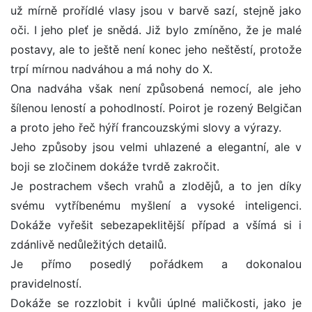
už mírně prořídlé vlasy jsou v barvě sazí, stejně jako
oči. I jeho pleť je snědá. Již bylo zmíněno, že je malé
postavy, ale to ještě není konec jeho neštěstí, protože
trpí mírnou nadváhou a má nohy do X.
Ona nadváha však není způsobená nemocí, ale jeho
šílenou leností a pohodlností. Poirot je rozený Belgičan
a proto jeho řeč hýří francouzskými slovy a výrazy.
Jeho způsoby jsou velmi uhlazené a elegantní, ale v
boji se zločinem dokáže tvrdě zakročit.
Je postrachem všech vrahů a zlodějů, a to jen díky
svému vytříbenému myšlení a vysoké inteligenci.
Dokáže vyřešit sebezapeklitější případ a všímá si i
zdánlivě nedůležitých detailů.
Je přímo posedlý pořádkem a dokonalou
pravidelností.
Dokáže se rozzlobit i kvůli úplné maličkosti, jako je