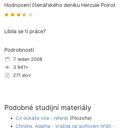
Hodnocení čtenářského deníku Hercule Poirot
Líbila se ti práce?
Podrobnosti
7. leden 2008
3 941×
271 slov
Podobné studijní materiály
Co dokáže víra - referát
(Filozofie)
Christie, Agatha - Vražda na golfovém hřišti -