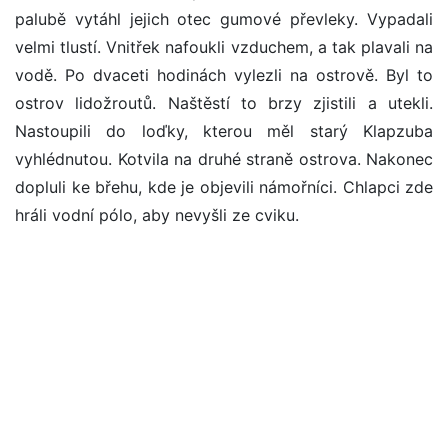
palubě vytáhl jejich otec gumové převleky. Vypadali
velmi tlustí. Vnitřek nafoukli vzduchem, a tak plavali na
vodě. Po dvaceti hodinách vylezli na ostrově. Byl to
ostrov lidožroutů. Naštěstí to brzy zjistili a utekli.
Nastoupili do loďky, kterou měl starý Klapzuba
vyhlédnutou. Kotvila na druhé straně ostrova. Nakonec
dopluli ke břehu, kde je objevili námořníci. Chlapci zde
hráli vodní pólo, aby nevyšli ze cviku.