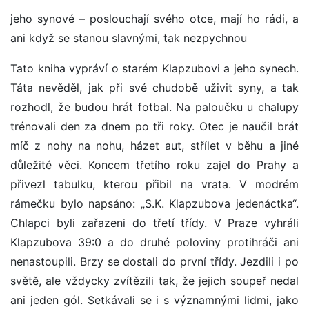
jeho synové – poslouchají svého otce, mají ho rádi, a
ani když se stanou slavnými, tak nezpychnou
Tato kniha vypráví o starém Klapzubovi a jeho synech.
Táta nevěděl, jak při své chudobě uživit syny, a tak
rozhodl, že budou hrát fotbal. Na paloučku u chalupy
trénovali den za dnem po tři roky. Otec je naučil brát
míč z nohy na nohu, házet aut, střílet v běhu a jiné
důležité věci. Koncem třetího roku zajel do Prahy a
přivezl tabulku, kterou přibil na vrata. V modrém
rámečku bylo napsáno: „S.K. Klapzubova jedenáctka“.
Chlapci byli zařazeni do třetí třídy. V Praze vyhráli
Klapzubova 39:0 a do druhé poloviny protihráči ani
nenastoupili. Brzy se dostali do první třídy. Jezdili i po
světě, ale vždycky zvítězili tak, že jejich soupeř nedal
ani jeden gól. Setkávali se i s významnými lidmi, jako