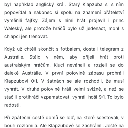
byl například anglický král. Starý Klapzuba si s ním
popovídal a nakonec si spolu na znamení přátelství
vyměnili fajfky. Zájem s nimi hrát projevil i princ
Waleský, ale protože hráčů bylo už jedenáct, mohl s
chlapci jen trénovat.
Když už chtěli skončit s fotbalem, dostali telegram z
Austrálie. Stálo v něm, aby přijeli hrát proti
australským hráčům. Kluci neváhali a rozjeli se do
daleké Austrálie. V první polovině zápasu prohráli
Klapzubovi 0:1. V šatnách se ale rozhodli, že musí
vyhrát. V druhé polovině hráli velmi svižně, a než se
stačili protihráči vzpamatovat, vyhráli hoši 9:1. To bylo
radosti.
Při zpáteční cestě domů se loď, na které scestovali, v
bouři rozlomila. Ale Klapzubové se zachránili. Ještě na