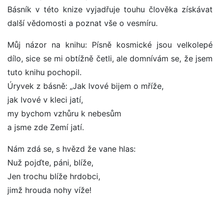
Básník v této knize vyjadřuje touhu člověka získávat
další vědomosti a poznat vše o vesmíru.
Můj názor na knihu: Písně kosmické jsou velkolepé
dílo, sice se mi obtížně četli, ale domnívám se, že jsem
tuto knihu pochopil.
Úryvek z básně: „Jak lvové bijem o mříže,
jak lvové v kleci jatí,
my bychom vzhůru k nebesům
a jsme zde Zemí jatí.
Nám zdá se, s hvězd že vane hlas:
Nuž pojďte, páni, blíže,
Jen trochu blíže hrdobci,
jimž hrouda nohy víže!