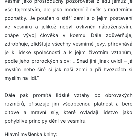
vesmír jako prostoduchý pozorovatel z lidu jemuž je
vše tajemstvím, ale jako moderní člověk s moderními
poznatky. Je poučen o stáří zemi a o jejím postavení
ve vesmíru a jelikož nebyl ovlivněn náboženstvím,
chápe vývoj člověka v kosmu. Dále zdůvěrňuje,
zdrobňuje, zlidšťuje všechny vesmírné jevy, přirovnává
je k lidské společnosti a k jejím životním vztahům,
podle jeho prorockých slov: „ Snad jiní jinak uvidí – já
myslím nebe širé si jak naši zemi a při hvězdách si
myslím na lidi.”
Dále pak promítá lidské vztahy do obrovských
rozměrů, přisuzuje jim všeobecnou platnost a bere
citové a mravní síly, které ovládají lidstvo jako
pohyblivé principy dění ve vesmíru.
Hlavní myšlenka knihy: