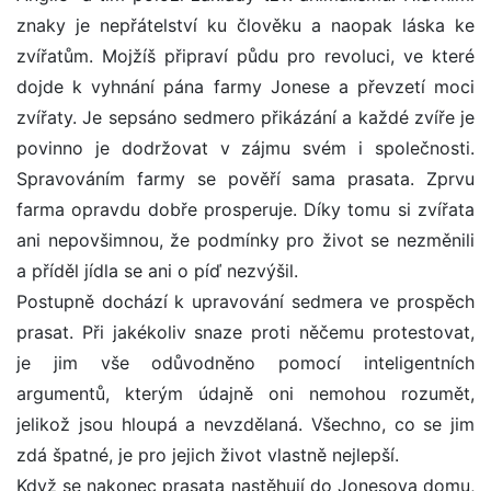
znaky je nepřátelství ku člověku a naopak láska ke
zvířatům. Mojžíš připraví půdu pro revoluci, ve které
dojde k vyhnání pána farmy Jonese a převzetí moci
zvířaty. Je sepsáno sedmero přikázání a každé zvíře je
povinno je dodržovat v zájmu svém i společnosti.
Spravováním farmy se pověří sama prasata. Zprvu
farma opravdu dobře prosperuje. Díky tomu si zvířata
ani nepovšimnou, že podmínky pro život se nezměnili
a příděl jídla se ani o píď nezvýšil.
Postupně dochází k upravování sedmera ve prospěch
prasat. Při jakékoliv snaze proti něčemu protestovat,
je jim vše odůvodněno pomocí inteligentních
argumentů, kterým údajně oni nemohou rozumět,
jelikož jsou hloupá a nevzdělaná. Všechno, co se jim
zdá špatné, je pro jejich život vlastně nejlepší.
Když se nakonec prasata nastěhují do Jonesova domu,