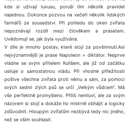
kde si užívají luxusu, poruší tím několik pravidel
najednou. Dokonce pozvou na večeři několik lidských
farmářů ze sousedství. Při pohledu do oken zvířata
nepoznávají rozdíl mezi člověkem a prasetem.
Uvědomují se, jak byla využívána.
V díle je mnoho postav, které stojí za povšimnutí.Asi
nejvýznamnější je prase Napoleon = diktátor. Nejprve
vládne se svým přítelem Kulišem, ale již od začátku
usiluje o samostatnou vládu. Při vhodné příležitosti
poštve všechna zvířata proti němu a sám, za pomoci
svých sedmi zlých psů se určí „Velkým vůdcem“. Má
vše perfektně promyšleno. Příliš nemluví, ale za svým
názorem si stojí a dokáže ho mistrně obhájit a logicky
zdůvodnit. Hloupým zvířatům nezbývá tedy nic jiného,
než se vším souhlasit.