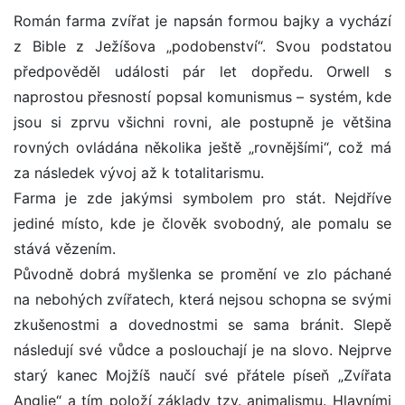
Román farma zvířat je napsán formou bajky a vychází
z Bible z Ježíšova „podobenství“. Svou podstatou
předpověděl události pár let dopředu. Orwell s
naprostou přesností popsal komunismus – systém, kde
jsou si zprvu všichni rovni, ale postupně je většina
rovných ovládána několika ještě „rovnějšími“, což má
za následek vývoj až k totalitarismu.
Farma je zde jakýmsi symbolem pro stát. Nejdříve
jediné místo, kde je člověk svobodný, ale pomalu se
stává vězením.
Původně dobrá myšlenka se promění ve zlo páchané
na nebohých zvířatech, která nejsou schopna se svými
zkušenostmi a dovednostmi se sama bránit. Slepě
následují své vůdce a poslouchají je na slovo. Nejprve
starý kanec Mojžíš naučí své přátele píseň „Zvířata
Anglie“ a tím položí základy tzv. animalismu. Hlavními