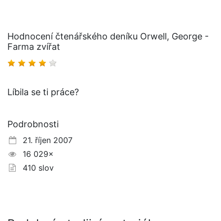
Hodnocení čtenářského deníku Orwell, George -
Farma zvířat
Líbila se ti práce?
Podrobnosti
21. říjen 2007
16 029×
410 slov