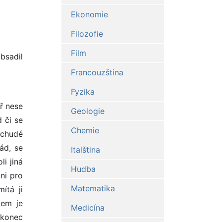
Ekonomie
Filozofie
Film
bsadil
Francouzština
Fyzika
ůř nese
Geologie
d či se
Chemie
 chudé
ád, se
Italština
li jiná
Hudba
ani pro
Matematika
ítá ji
lem je
Medicína
akonec