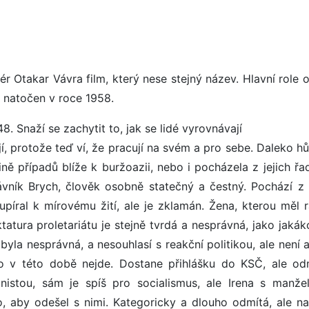
r Otakar Vávra film, který nese stejný název. Hlavní role o
 natočen v roce 1958.
 Snaží se zachytit to, jak se lidé vyrovnávají
í, protože teď ví, že pracují na svém a pro sebe. Daleko h
ně případů blíže k buržoazii, nebo i pocházela z jejich řa
rávník Brych, člověk osobně statečný a čestný. Pochází z
upíral k mírovému žití, ale je zklamán. Žena, kterou měl r
atura proletariátu je stejně tvrdá a nesprávná, jako jakáko
byla nesprávná, a nesouhlasí s reakční politikou, ale není 
o v této době nejde. Dostane přihlášku do KSČ, ale odm
unistou, sám je spíš pro socialismus, ale Irena s manže
o, aby odešel s nimi. Kategoricky a dlouho odmítá, ale n