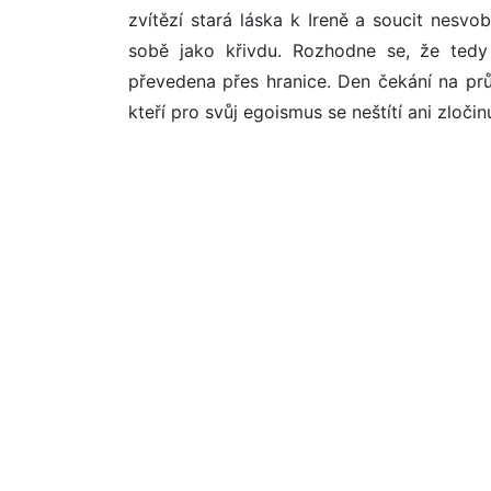
zvítězí stará láska k Ireně a soucit nesvo
sobě jako křivdu. Rozhodne se, že tedy
převedena přes hranice. Den čekání na pr
kteří pro svůj egoismus se neštítí ani zločin