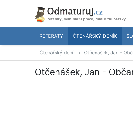
REFERÁTY
ČTENÁŘSKÝ DENÍK
SL
Čtenářský deník
Otčenášek, Jan - Obč
Otčenášek, Jan - Obča