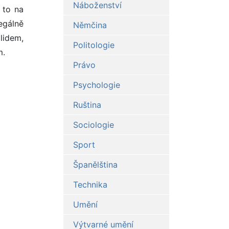
Náboženství
 to na
egálně
Němčina
lidem,
Politologie
m.
Právo
Psychologie
Ruština
Sociologie
Sport
Španělština
Technika
Umění
Výtvarné umění