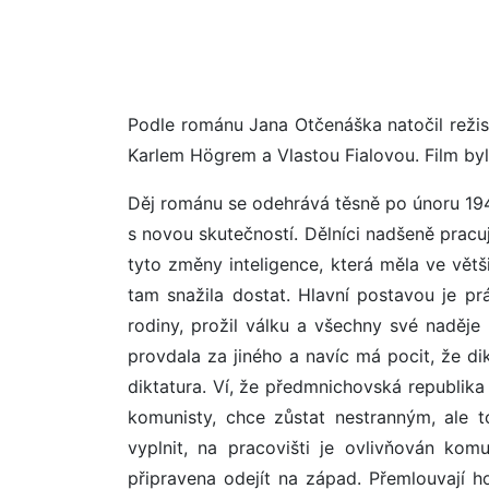
Podle románu Jana Otčenáška natočil režisé
Karlem Högrem a Vlastou Fialovou. Film byl
Děj románu se odehrává těsně po únoru 1948.
s novou skutečností. Dělníci nadšeně pracuj
tyto změny inteligence, která měla ve větši
tam snažila dostat. Hlavní postavou je p
rodiny, prožil válku a všechny své naděje 
provdala za jiného a navíc má pocit, že dikt
diktatura. Ví, že předmnichovská republika 
komunisty, chce zůstat nestranným, ale t
vyplnit, na pracovišti je ovlivňován kom
připravena odejít na západ. Přemlouvají h