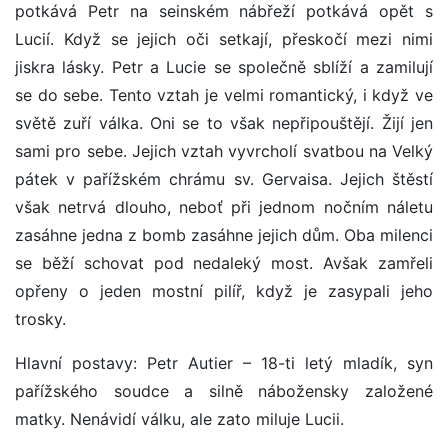
potkává Petr na seinském nábřeží potkává opět s
Lucií. Když se jejich oči setkají, přeskočí mezi nimi
jiskra lásky. Petr a Lucie se společně sblíží a zamilují
se do sebe. Tento vztah je velmi romantický, i když ve
světě zuří válka. Oni se to však nepřipouštějí. Žijí jen
sami pro sebe. Jejich vztah vyvrcholí svatbou na Velký
pátek v pařížském chrámu sv. Gervaisa. Jejich štěstí
však netrvá dlouho, neboť při jednom nočním náletu
zasáhne jedna z bomb zasáhne jejich dům. Oba milenci
se běží schovat pod nedaleký most. Avšak zamřeli
opřeny o jeden mostní pilíř, když je zasypali jeho
trosky.
Hlavní postavy: Petr Autier – 18-ti letý mladík, syn
pařížského soudce a silně nábožensky založené
matky. Nenávidí válku, ale zato miluje Lucii.