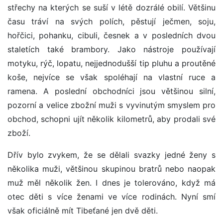
střechy na kterých se suší v létě dozrálé obilí. Většinu
času tráví na svých polích, pěstují ječmen, soju,
hořčici, pohanku, cibuli, česnek a v posledních dvou
staletích také brambory. Jako nástroje používají
motyku, rýč, lopatu, nejjednodušší tip pluhu a proutěné
koše, nejvíce se však spoléhají na vlastní ruce a
ramena. A poslední obchodníci jsou většinou silní,
pozorní a velice zbožní muži s vyvinutým smyslem pro
obchod, schopni ujít několik kilometrů, aby prodali své
zboží.
Dřív bylo zvykem, že se dělali svazky jedné ženy s
několika muži, většinou skupinou bratrů nebo naopak
muž měl několik žen. I dnes je tolerováno, když má
otec děti s více ženami ve více rodinách. Nyní smí
však oficiálně mít Tibeťané jen dvě děti.