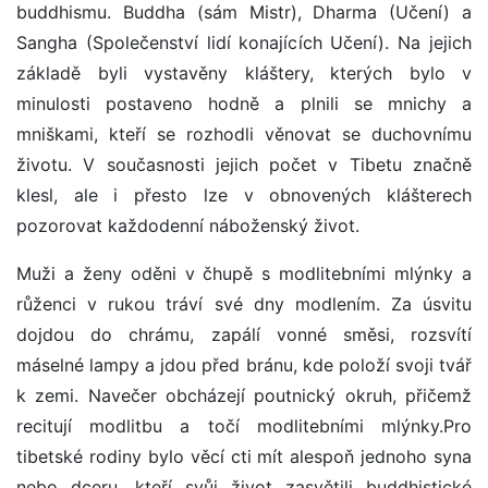
buddhismu. Buddha (sám Mistr), Dharma (Učení) a
Sangha (Společenství lidí konajících Učení). Na jejich
základě byli vystavěny kláštery, kterých bylo v
minulosti postaveno hodně a plnili se mnichy a
mniškami, kteří se rozhodli věnovat se duchovnímu
životu. V současnosti jejich počet v Tibetu značně
klesl, ale i přesto lze v obnovených klášterech
pozorovat každodenní náboženský život.
Muži a ženy oděni v čhupě s modlitebními mlýnky a
růženci v rukou tráví své dny modlením. Za úsvitu
dojdou do chrámu, zapálí vonné směsi, rozsvítí
máselné lampy a jdou před bránu, kde položí svoji tvář
k zemi. Navečer obcházejí poutnický okruh, přičemž
recitují modlitbu a točí modlitebními mlýnky.Pro
tibetské rodiny bylo věcí cti mít alespoň jednoho syna
nebo dceru, kteří svůj život zasvětili buddhistické