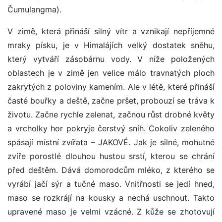
Čumulangma).
V zimě, která přináší silný vítr a vznikají nepříjemné
mraky písku, je v Himalájích velký dostatek sněhu,
který vytváří zásobárnu vody. V níže položených
oblastech je v zimě jen velice málo travnatých ploch
zakrytých z poloviny kamením. Ale v létě, které přináší
časté bouřky a deště, začne pršet, probouzí se tráva k
životu. Začne rychle zelenat, začnou růst drobné květy
a vrcholky hor pokryje čerstvý sníh. Cokoliv zeleného
spásají místní zvířata – JAKOVÉ. Jak je silné, mohutné
zvíře porostlé dlouhou hustou srstí, kterou se chrání
před deštěm. Dává domorodcům mléko, z kterého se
vyrábí jačí sýr a tučné maso. Vnitřnosti se jedí hned,
maso se rozkrájí na kousky a nechá uschnout. Takto
upravené maso je velmi vzácné. Z kůže se zhotovují