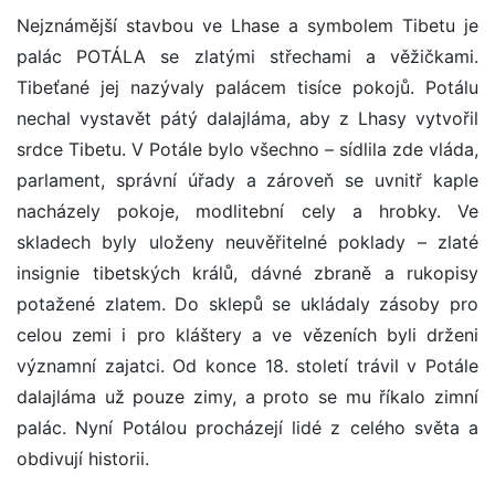
Nejznámější stavbou ve Lhase a symbolem Tibetu je
palác POTÁLA se zlatými střechami a věžičkami.
Tibeťané jej nazývaly palácem tisíce pokojů. Potálu
nechal vystavět pátý dalajláma, aby z Lhasy vytvořil
srdce Tibetu. V Potále bylo všechno – sídlila zde vláda,
parlament, správní úřady a zároveň se uvnitř kaple
nacházely pokoje, modlitební cely a hrobky. Ve
skladech byly uloženy neuvěřitelné poklady – zlaté
insignie tibetských králů, dávné zbraně a rukopisy
potažené zlatem. Do sklepů se ukládaly zásoby pro
celou zemi i pro kláštery a ve vězeních byli drženi
významní zajatci. Od konce 18. století trávil v Potále
dalajláma už pouze zimy, a proto se mu říkalo zimní
palác. Nyní Potálou procházejí lidé z celého světa a
obdivují historii.