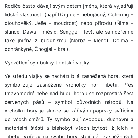
Rodiče často dávají svým dětem jména, která vyjadřují
lidské vlastnosti (např.Džigme – nebojácný, Cchering –
dlouhověký, Ješe – moudrost) nebo přírodu (Ňima –
slunce, Dawa – měsíc, Sengge – lev), ale samozřejmě
také jména z buddhismu (Norba – klenot, Dolma –
ochránkyně, Čhogjal – král).
Vysvětlení symboliky tibetské vlajky
Ve středu vlajky se nachází bílá zasněžená hora, která
symbolizuje zasněžené vrcholky hor Tibetu. Přes
tmavomodré nebe nad bílou horou se rozprostírá šest
červených pásů – symbol původních národů. Na
vrcholku hory je slunce se zářivými paprsky svítícími
do všech směrů. Ty symbolizují svobodu, duchovní a
materiální štěstí a blahobyt všech bytostí žijících v
Tibetu. Vpředu na svahu hory stojí pár zasněžených