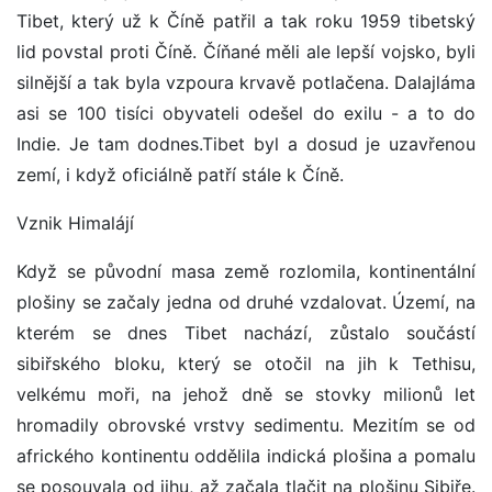
Tibet, který už k Číně patřil a tak roku 1959 tibetský
lid povstal proti Číně. Číňané měli ale lepší vojsko, byli
silnější a tak byla vzpoura krvavě potlačena. Dalajláma
asi se 100 tisíci obyvateli odešel do exilu - a to do
Indie. Je tam dodnes.Tibet byl a dosud je uzavřenou
zemí, i když oficiálně patří stále k Číně.
Vznik Himalájí
Když se původní masa země rozlomila, kontinentální
plošiny se začaly jedna od druhé vzdalovat. Území, na
kterém se dnes Tibet nachází, zůstalo součástí
sibiřského bloku, který se otočil na jih k Tethisu,
velkému moři, na jehož dně se stovky milionů let
hromadily obrovské vrstvy sedimentu. Mezitím se od
afrického kontinentu oddělila indická plošina a pomalu
se posouvala od jihu, až začala tlačit na plošinu Sibiře.