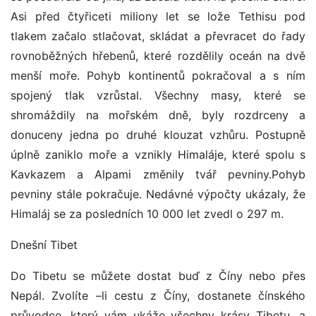
Asi před čtyřiceti miliony let se lože Tethisu pod
tlakem začalo stlačovat, skládat a převracet do řady
rovnoběžných hřebenů, které rozdělily oceán na dvě
menší moře. Pohyb kontinentů pokračoval a s ním
spojený tlak vzrůstal. Všechny masy, které se
shromáždily na mořském dně, byly rozdrceny a
donuceny jedna po druhé klouzat vzhůru. Postupně
úplně zaniklo moře a vznikly Himaláje, které spolu s
Kavkazem a Alpami změnily tvář pevniny.Pohyb
pevniny stále pokračuje. Nedávné výpočty ukázaly, že
Himaláj se za posledních 10 000 let zvedl o 297 m.
Dnešní Tibet
Do Tibetu se můžete dostat buď z Číny nebo přes
Nepál. Zvolíte –li cestu z Číny, dostanete čínského
průvodce, který vám ukáže všechny krásy Tibetu, a