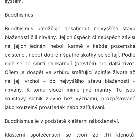
systém.
Buddhismus
Buddhismus umožňuje dosáhnout nejvyššího stavu
blaženosti čili nirvány. Jejich úspěch či neúspěch závisí
na jejich jednání neboli karmě v každé pozemské
existenci, neboť dobré i špatné skutky se sčítají. Podle
nich se po smrti reinkarnují (převtělí) pro další život.
Cílem je dospět ve vzhůru směřující spirále života až
na její vrchol – do nejvyššího stavu blaženosti –
nirvány. K tomu slouží mimo jiné mantry. To jsou
soustavy slabik zjevně bez významu, prozpěvované
jako kouzelný prostředek nebo zaříkávání.
Buddhismus je v podstatě klášterní náboženství.
Klášterní společenství se tvoří ze „Tří klenotů“