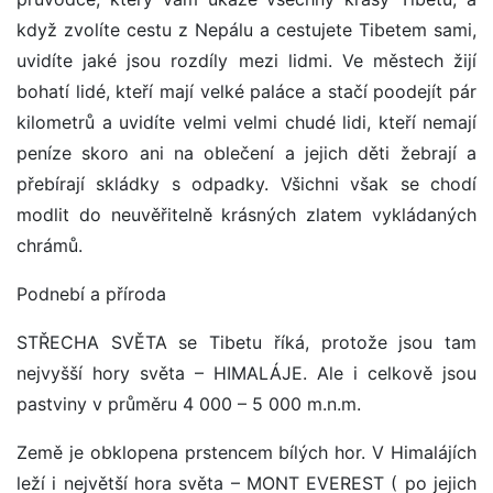
když zvolíte cestu z Nepálu a cestujete Tibetem sami,
uvidíte jaké jsou rozdíly mezi lidmi. Ve městech žijí
bohatí lidé, kteří mají velké paláce a stačí poodejít pár
kilometrů a uvidíte velmi velmi chudé lidi, kteří nemají
peníze skoro ani na oblečení a jejich děti žebrají a
přebírají skládky s odpadky. Všichni však se chodí
modlit do neuvěřitelně krásných zlatem vykládaných
chrámů.
Podnebí a příroda
STŘECHA SVĚTA se Tibetu říká, protože jsou tam
nejvyšší hory světa – HIMALÁJE. Ale i celkově jsou
pastviny v průměru 4 000 – 5 000 m.n.m.
Země je obklopena prstencem bílých hor. V Himalájích
leží i největší hora světa – MONT EVEREST ( po jejich