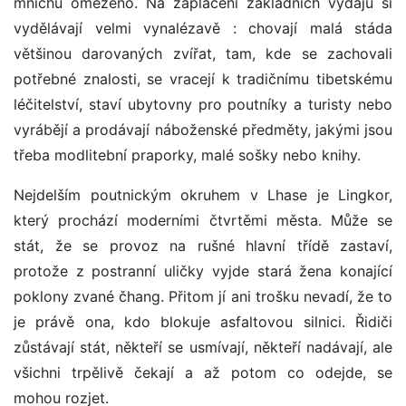
mnichů omezeno. Na zaplacení základních výdajů si
vydělávají velmi vynalézavě : chovají malá stáda
většinou darovaných zvířat, tam, kde se zachovali
potřebné znalosti, se vracejí k tradičnímu tibetskému
léčitelství, staví ubytovny pro poutníky a turisty nebo
vyrábějí a prodávají náboženské předměty, jakými jsou
třeba modlitební praporky, malé sošky nebo knihy.
Nejdelším poutnickým okruhem v Lhase je Lingkor,
který prochází moderními čtvrtěmi města. Může se
stát, že se provoz na rušné hlavní třídě zastaví,
protože z postranní uličky vyjde stará žena konající
poklony zvané čhang. Přitom jí ani trošku nevadí, že to
je právě ona, kdo blokuje asfaltovou silnici. Řidiči
zůstávají stát, někteří se usmívají, někteří nadávají, ale
všichni trpělivě čekají a až potom co odejde, se
mohou rozjet.