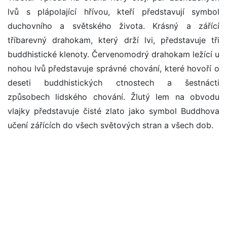
lvů s plápolající hřívou, kteří představují symbol
duchovního a světského života. Krásný a zářící
tříbarevný drahokam, který drží lvi, představuje tři
buddhistické klenoty. Červenomodrý drahokam ležící u
nohou lvů představuje správné chování, které hovoří o
deseti buddhistických ctnostech a šestnácti
způsobech lidského chování. Žlutý lem na obvodu
vlajky představuje čisté zlato jako symbol Buddhova
učení zářících do všech světových stran a všech dob.