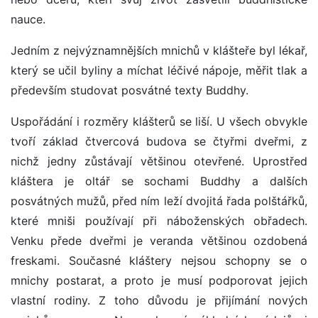
nauce.
Jedním z nejvýznamnějších mnichů v klášteře byl lékař,
který se učil byliny a míchat léčivé nápoje, měřit tlak a
především studovat posvátné texty Buddhy.
Uspořádání i rozměry klášterů se liší. U všech obvykle
tvoří základ čtvercová budova se čtyřmi dveřmi, z
nichž jedny zůstávají většinou otevřené. Uprostřed
kláštera je oltář se sochami Buddhy a dalších
posvátných mužů, před ním leží dvojitá řada polštářků,
které mniši používají při náboženských obřadech.
Venku přede dveřmi je veranda většinou ozdobená
freskami. Současné kláštery nejsou schopny se o
mnichy postarat, a proto je musí podporovat jejich
vlastní rodiny. Z toho důvodu je přijímání nových