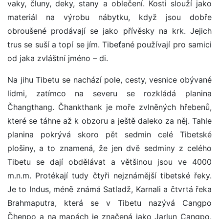
vaky, čluny, deky, stany a oblečení. Kosti slouží jako
materiál na výrobu nábytku, když jsou dobře
obroušené prodávají se jako přívěsky na krk. Jejich
trus se suší a topí se jím. Tibeťané používají pro samici
od jaka zvláštní jméno – di.
Na jihu Tibetu se nachází pole, cesty, vesnice obývané
lidmi, zatímco na severu se rozkládá planina
Čhangthang. Čhankthank je moře zvlněných hřebenů,
které se táhne až k obzoru a ještě daleko za něj. Tahle
planina pokrývá skoro pět sedmin celé Tibetské
plošiny, a to znamená, že jen dvě sedminy z celého
Tibetu se dají obdělávat a většinou jsou ve 4000
m.n.m. Protékají tudy čtyři nejznámější tibetské řeky.
Je to Indus, méně známá Satladž, Karnali a čtvrtá řeka
Brahmaputra, která se v Tibetu nazývá Cangpo
Čhenpo a na mapách je značená jako Jarlun Cangpo.