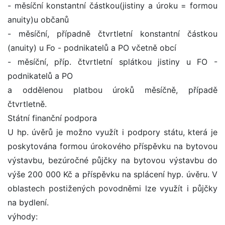
- měsíční konstantní částkou(jistiny a úroku = formou
anuity)u občanů
- měsíční, případně čtvrtletní konstantní částkou
(anuity) u Fo - podnikatelů a PO včetně obcí
- měsíční, příp. čtvrtletní splátkou jistiny u FO -
podnikatelů a PO
a oddělenou platbou úroků měsíčně, případě
čtvrtletně.
Státní finanční podpora
U hp. úvěrů je možno využít i podpory státu, která je
poskytována formou úrokového příspěvku na bytovou
výstavbu, bezúročné půjčky na bytovou výstavbu do
výše 200 000 Kč a příspěvku na splácení hyp. úvěru. V
oblastech postižených povodněmi lze využít i půjčky
na bydlení.
výhody: