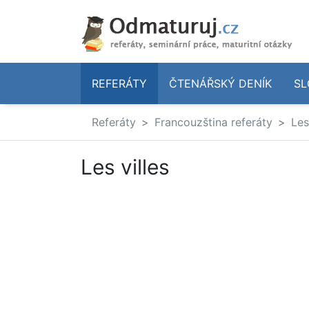
REFERÁTY
ČTENÁŘSKÝ DENÍK
SL
Referáty
Francouzština referáty
Les
Les villes