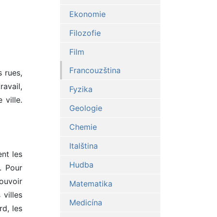
Ekonomie
Filozofie
Film
Francouzština
s rues,
ravail,
Fyzika
ville.
Geologie
Chemie
Italština
nt les
Hudba
é. Pour
pouvoir
Matematika
villes
Medicína
rd, les