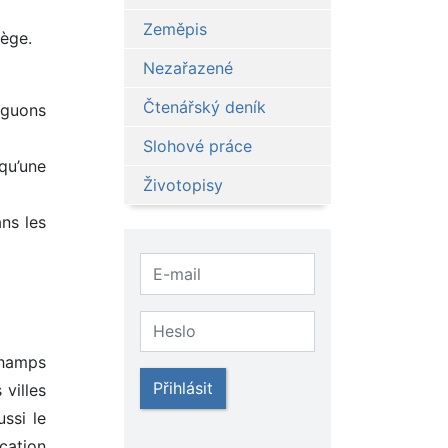
Zeměpis
iège.
Nezařazené
Čtenářský deník
inguons
Slohové práce
 qu’une
Životopisy
ns les
champs
Přihlásit
villes
ssi le
ucation