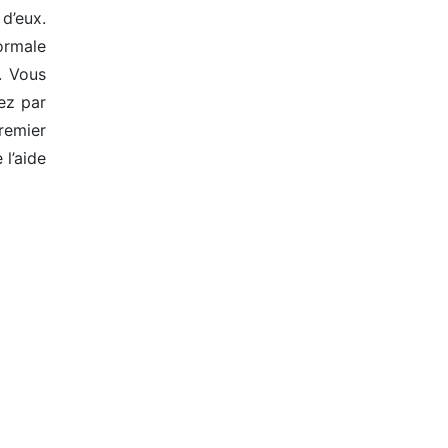
 d’eux.
ormale
. Vous
yez par
remier
 l’aide