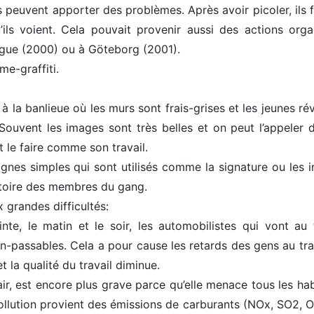
 peuvent apporter des problèmes. Après avoir picoler, ils 
’ils voient. Cela pouvait provenir aussi des actions orga
gue (2000) ou à Göteborg (2001).
me-graffiti.
 la banlieue où les murs sont frais-grises et les jeunes ré
Souvent les images sont très belles et on peut l’appeler de
t le faire comme son travail.
gnes simples qui sont utilisés comme la signature ou les 
ritoire des membres du gang.
x grandes difficultés:
te, le matin et le soir, les automobilistes qui vont au t
n-passables. Cela a pour cause les retards des gens au tra
t la qualité du travail diminue.
air, est encore plus grave parce qu’elle menace tous les ha
a pollution provient des émissions de carburants (NOx, SO2, 