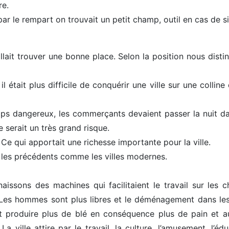
re.
par le rempart on trouvait un petit champ, outil en cas de s
llait trouver une bonne place. Selon la position nous dist
il était plus difficile de conquérir une ville sur une colline
mps dangereux, les commerçants devaient passer la nuit da
le serait un très grand risque.
, Ce qui apportait une richesse importante pour la ville.
e les précédents comme les villes modernes.
aissons des machines qui facilitaient le travail sur les 
 Les hommes sont plus libres et le déménagement dans les 
produire plus de blé en conséquence plus de pain et au
La ville attire par le travail, la culture, l’amusement, l’éd