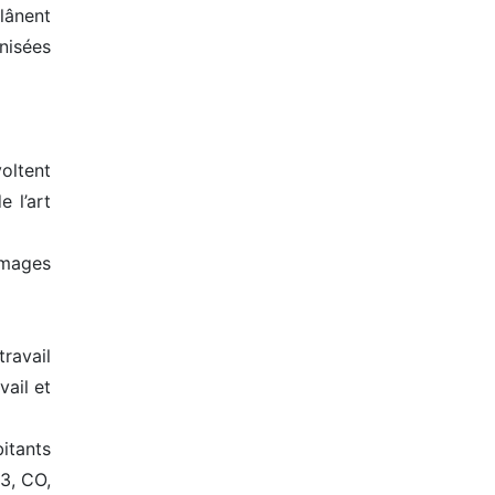
flânent
nisées
voltent
 l’art
images
ravail
vail et
bitants
O3, CO,