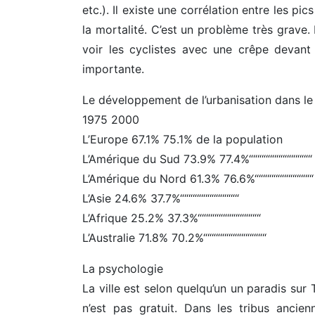
etc.). Il existe une corrélation entre les pi
la mortalité. C’est un problème très grave
voir les cyclistes avec une crêpe devant l
importante.
Le développement de l’urbanisation dans l
1975 2000
L’Europe 67.1% 75.1% de la population
L’Amérique du Sud 73.9% 77.4%“““““““““““““““
L’Amérique du Nord 61.3% 76.6%““““““““““““““
L’Asie 24.6% 37.7%““““““““““““““
L’Afrique 25.2% 37.3%“““““““““““““““
L’Australie 71.8% 70.2%“““““““““““““““
La psychologie
La ville est selon quelqu’un un paradis su
n’est pas gratuit. Dans les tribus anci