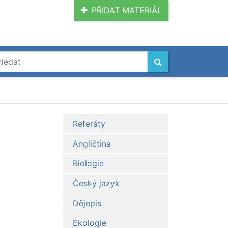
PŘIDAT MATERIÁL
Referáty
Angličtina
Biologie
Český jazyk
Dějepis
Ekologie