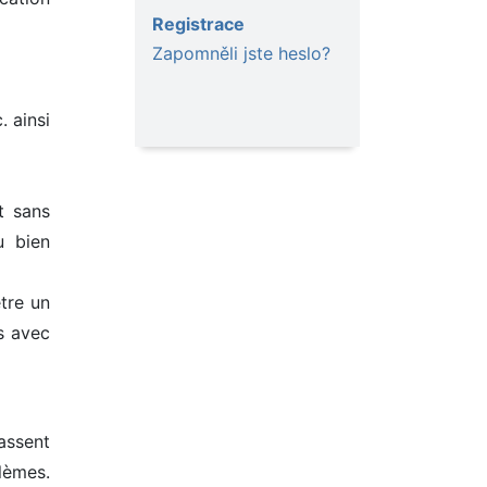
Registrace
Zapomněli jste heslo?
. ainsi
t sans
u bien
être un
s avec
assent
lèmes.