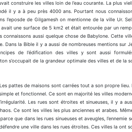
t construire les villes loin de l’eau courante. La plus viell
fondé il y a à peu près 4000 ans. Pourtant nous connaisso
Dans l’eposde de Gilgamesh on mentionne de la ville Ur. Sel
e avait une surface de 5 km2 et était entourée par un remp
 connaissons aussi quelque chose de Babylone. Cette ville
e. Dans la Bible il y a aussi de nombreuses mentions sur J
ipes de l’édification des villes y sont aussi formulé
aton s’occupait de la grandeur optimale des villes et de la s
 Les pattes de maisons sont carrées tout a son propre lieu. I
simple et fonctionnel. Ce sont en majorité les villes modern
rrégularité. Les rues sont étroites et sinueuses, il y a au
haos. Ce sont les villes les plus anciennes et arabes. Même
e parce que dans les rues sinueuses et aveugles, l’ennemie 
 défendre une ville dans les rues étroites. Ces villes la ont 