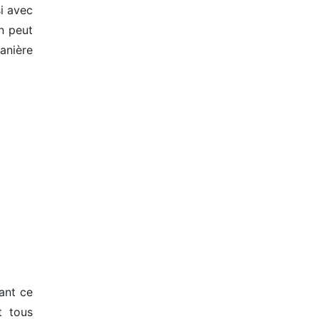
si avec
n peut
anière
ant ce
t tous