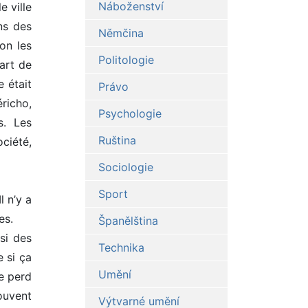
Náboženství
e ville
ns des
Němčina
on les
Politologie
art de
 était
Právo
éricho,
Psychologie
s. Les
Ruština
ociété,
Sociologie
Sport
l n’y a
es.
Španělština
ssi des
Technika
 si ça
Umění
se perd
souvent
Výtvarné umění