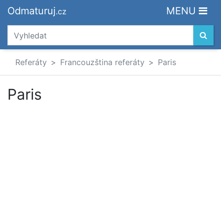
Odmaturuj
MENU
.cz
Referáty
Francouzština referáty
Paris
Paris