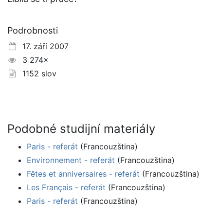
Podrobnosti
17. září 2007
3 274×
1152 slov
Podobné studijní materiály
Paris - referát
(Francouzština)
Environnement - referát
(Francouzština)
Fêtes et anniversaires - referát
(Francouzština)
Les Français - referát
(Francouzština)
Paris - referát
(Francouzština)