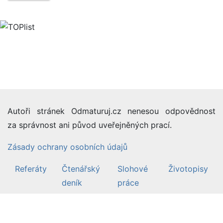
Autoři stránek Odmaturuj.cz nenesou odpovědnost
za správnost ani původ uveřejněných prací.
Zásady ochrany osobních údajů
Referáty
Čtenářský
Slohové
Životopisy
deník
práce