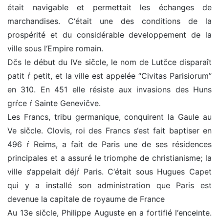
était navigable et permettait les échanges de
marchandises. C‘était une des conditions de la
prospérité et du considérable developpement de la
ville sous l‘Empire romain.
Dčs le début du IVe sičcle, le nom de Lutčce disparaît
patit ŕ petit, et la ville est appelée “Civitas Parisiorum”
en 310. En 451 elle résiste aux invasions des Huns
grŕce ŕ Sainte Genevičve.
Les Francs, tribu germanique, conquirent la Gaule au
Ve sičcle. Clovis, roi des Francs s‘est fait baptiser en
496 ŕ Reims, a fait de Paris une de ses résidences
principales et a assuré le triomphe de christianisme; la
ville s‘appelait déjŕ Paris. C‘était sous Hugues Capet
qui y a installé son administration que Paris est
devenue la capitale de royaume de France
Au 13e sičcle, Philippe Auguste en a fortifié l‘enceinte.