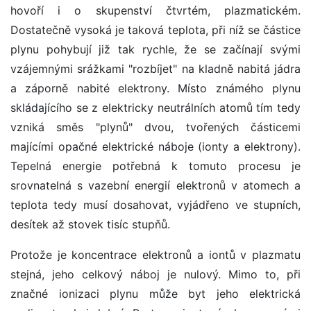
hovoří i o skupenství čtvrtém, plazmatickém.
Dostatečně vysoká je taková teplota, při níž se částice
plynu pohybují již tak rychle, že se začínají svými
vzájemnými srážkami "rozbíjet" na kladně nabitá jádra
a záporně nabité elektrony. Místo známého plynu
skládajícího se z elektricky neutrálních atomů tím tedy
vzniká směs "plynů" dvou, tvořených částicemi
majícími opačné elektrické náboje (ionty a elektrony).
Tepelná energie potřebná k tomuto procesu je
srovnatelná s vazební energií elektronů v atomech a
teplota tedy musí dosahovat, vyjádřeno ve stupních,
desítek až stovek tisíc stupňů.
Protože je koncentrace elektronů a iontů v plazmatu
stejná, jeho celkový náboj je nulový. Mimo to, při
značné ionizaci plynu může byt jeho elektrická