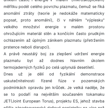
měřítku podél celého povrchu plazmatu, čemuž se říká
anomální ztráty (teorie je nedokáže matematicky
popsat, proto anomální), či v náhlém "výplesku"
velkého množství energie v malém prostoru
ohrožujícím materiál stěn a končícím často prudkým
ochlazením až úplným zánikem plazmatu (přetržením
prstence neboli disrupcí).
A právě neustálý boj za zlepšení udržení energie
plazmatu byl až dodnes hlavním úkolem
termojaderných fyziků po celá uplynulá desetiletí.
Dnes už je dělí od fyzikální demonstrace
uskutečnitelnosti řízené fúze v pozemských
podmínkách opravdu jen krůček. Je velká naděje, že
se to podaří na největším současném tokamaku
JET(Joint European Torus), projektu ES, jehož stavba
přišla západoevropské daňové poplatníky na více než