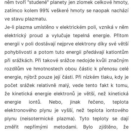
něm tvoří "studené" planety jen zlomek celkové hmoty,
zatímco kolem 99% veškeré hmoty se naopak nachází
ve stavu plazmatu.
Je-li plazma umístěno v elektrickém poli, vzniká v něm
elektrický proud a vylučuje tepelná energie. Přitom
energii v poli dostávají nejprve elektrony díky své větší
pohyblivosti a potom tuto energii předávají kationtům
při srážkách. Při takové srážce nedojde kvůli značným
rozdílům ve hmotnostech obou částic k přenosu celé
energie, nýbrž pouze její části. Při nízkém tlaku, kdy je
počet srážek relativně malý, vede tento fakt k tomu,
že kinetická energie elektronů je větší, než kinetická
energie iontů. Nebo, jinak řečeno, teplota
elektronového plynu je vyšší, než teplota iontového
plynu (neisotermické plazma). Tyto teploty se dají
změřit nepřímými metodami. Bylo zjištěno, že