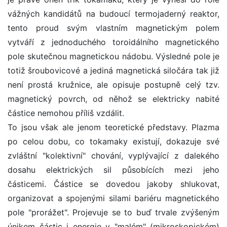
vážných kandidátů na budoucí termojaderný reaktor,
tento proud svým vlastním magnetickým polem
vytváří z jednoduchého toroidálního magnetického
pole skutečnou magnetickou nádobu. Výsledné pole je
totiž šroubovicové a jediná magnetická siločára tak již
není prostá kružnice, ale opisuje postupně celý tzv.
magnetický povrch, od něhož se elektricky nabité
částice nemohou příliš vzdálit.
To jsou však ale jenom teoretické představy. Plazma
po celou dobu, co tokamaky existují, dokazuje své
zvláštní "kolektivní" chování, vyplývající z dalekého
dosahu elektrických sil působících mezi jeho
částicemi. Částice se dovedou jakoby shlukovat,
organizovat a spojenými silami bariéru magnetického
pole "prorážet". Projevuje se to buď trvale zvýšeným
únikem částic i energie v "malém" (mikroskopickém)