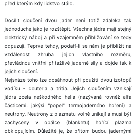
před kterým kdy lidstvo stálo.
Docílit sloučení dvou jader není totiž zdaleka tak
jednoduché jako je rozštěpit. Všechna jádra mají stejný
elektrický náboj a při vzájemném přibližování se tedy
odpuzují. Teprve tehdy, podaří-li se nám je přiblížit na
vzdálenost zhruba jejich vlastního rozměru,
převládnou vnitřní přitažlivé jaderné síly a dojde tak k
jejich sloučení.
Nejsnáze toho lze dosáhnout při použití dvou izotopů
vodíku - deuteria a tritia. Jejich sloučením vznikají
jádra zcela neškodného helia (nazývaná rovněž alfa
částicemi, jakýsi "popel" termojaderného hoření) a
neutrony. Neutrony z plazmatu volně unikají a musí být
zachyceny v obálce (blanketu) hořící plazma
obklopujícím. Důležité je, že přitom budou jadernými