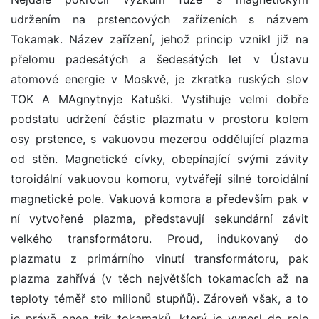
udržením na prstencových zařízeních s názvem
Tokamak. Název zařízení, jehož princip vznikl již na
přelomu padesátých a šedesátých let v Ústavu
atomové energie v Moskvě, je zkratka ruských slov
TOK A MAgnytnyje Katuški. Vystihuje velmi dobře
podstatu udržení částic plazmatu v prostoru kolem
osy prstence, s vakuovou mezerou oddělující plazma
od stěn. Magnetické cívky, obepínající svými závity
toroidální vakuovou komoru, vytvářejí silné toroidální
magnetické pole. Vakuová komora a především pak v
ní vytvořené plazma, představují sekundární závit
velkého transformátoru. Proud, indukovaný do
plazmatu z primárního vinutí transformátoru, pak
plazma zahřívá (v těch největších tokamacích až na
teploty téměř sto milionů stupňů). Zároveň však, a to
je právě onen trik tokamaků, který je vynesl do role