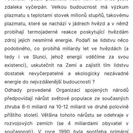
zdaleka vyčerpán. Velkou budoucnost má výzkum
plazmatu s teplotami stovek milionů stupňů, takovému
plazmatu, které se nachází v jádrech hvězd a v němž
probíhají termojaderné reakce poskytující hvězdám
zdroj jejich nesmírné energie. Podaří se lidstvu něco
podobného, co probíhá miliardy let ve hvězdách (a
tedy i ve Slunci, jehož energii vděčíme za svou
existenci), uskutečnit na Zemi a zajistit tím lidstvu
dostatek nevyčerpatelné a ekologicky nezávadné
energie do nejvzdálenější budoucnosti ?
Odhady provedené Organizací spojených národů
předpovídají nárůst světové populace ze současných
zhruba 6-ti miliard na 10-12 miliard ve druhé polovině
příštího století. Většina tohoto nárůstu se odehraje v
rozvojových zemích (se 4 miliardami obyvatel v
současnosti). V roce 1990 byla spotřeba primární