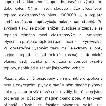
například v kladném sloupci doutnavého výboje při
tlaku kolem 0,1 mm rtuť. sloupce může přesahovat
teplota elektronového plynu 1000000 K, a teplota
iontů současně nepřevyšuje několik set stupňů. Při
zvýšení tlaku se počet srážek zvětšuje a zlepšuje se
tepelná výměna mezi elektronovým a iontovým
plynem, a proto se teplotní rozdíl mezi nimi vyrovnává.
Při dostatečně vysokém tlaku mají elektrony a ionty
stejnou teplotu ( isotermické plasma). Isotermické
plasma vždy vzniká při ionizaci s pomocí vysoké
teploty, například v kanále jiskrového výboje.
Plazma jako silně ionizovaný plyn má některé společné
rysy s obyčejnými plyny a platí v něm mnohé plynové
zákony. Jsou tu však i zásadní rozdíly, které se nejvíce
projevují při působení magnetického pole. V takovém
případě působí na částice plazmatu velké síly