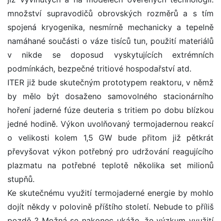
množství supravodičů obrovských rozměrů a s tím
spojená kryogenika, nesmírně mechanicky a tepelně
namáhané součásti o váze tisíců tun, použití materiálů
v nikde se doposud vyskytujících extrémních
podmínkách, bezpečné tritiové hospodařství atd.
ITER již bude skutečným prototypem reaktoru, v němž
by mělo být dosaženo samovolného stacionárního
hoření jaderné fúze deuteria s tritiem po dobu blízkou
jedné hodině. Výkon uvolňovaný termojadernou reakcí
o velikosti kolem 1,5 GW bude přitom již pětkrát
převyšovat výkon potřebný pro udržování reagujícího
plazmatu na potřebné teplotě několika set milionů
stupňů.
Ke skutečnému využití termojaderné energie by mohlo
dojít někdy v polovině příštího století. Nebude to příliš
pozdě ? Možná se nakonec ukáže, že výzkum využití