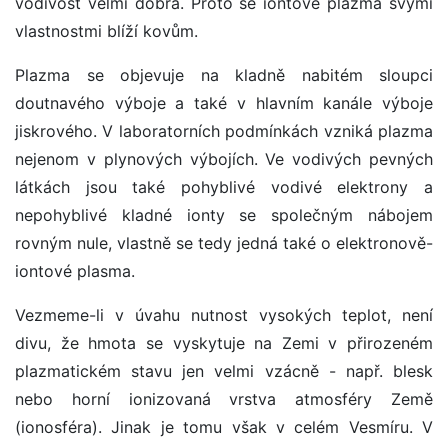
vodivost velmi dobrá. Proto se iontové plazma svými
vlastnostmi blíží kovům.
Plazma se objevuje na kladně nabitém sloupci
doutnavého výboje a také v hlavním kanále výboje
jiskrového. V laboratorních podmínkách vzniká plazma
nejenom v plynových výbojích. Ve vodivých pevných
látkách jsou také pohyblivé vodivé elektrony a
nepohyblivé kladné ionty se společným nábojem
rovným nule, vlastně se tedy jedná také o elektronově-
iontové plasma.
Vezmeme-li v úvahu nutnost vysokých teplot, není
divu, že hmota se vyskytuje na Zemi v přirozeném
plazmatickém stavu jen velmi vzácně - např. blesk
nebo horní ionizovaná vrstva atmosféry Země
(ionosféra). Jinak je tomu však v celém Vesmíru. V