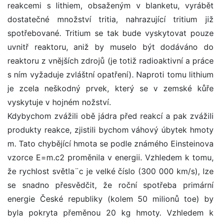
reakcemi s lithiem, obsaženým v blanketu, vyrábět
dostatečné množství tritia, nahrazující tritium již
spotřebované. Tritium se tak bude vyskytovat pouze
uvnitř reaktoru, aniž by muselo být dodáváno do
reaktoru z vnějších zdrojů (je totiž radioaktivní a práce
s ním vyžaduje zvláštní opatření). Naproti tomu lithium
je zcela neškodný prvek, který se v zemské kůře
vyskytuje v hojném nožství.
Kdybychom zvážili obě jádra před reakcí a pak zvážili
produkty reakce, zjistili bychom váhový úbytek hmoty
m. Tato chybějící hmota se podle známého Einsteinova
vzorce E=m.c2 proměnila v energii. Vzhledem k tomu,
že rychlost světla¨c je velké číslo (300 000 km/s), lze
se snadno přesvědčit, že roční spotřeba primární
energie České republiky (kolem 50 milionů toe) by
byla pokryta přeměnou 20 kg hmoty. Vzhledem k