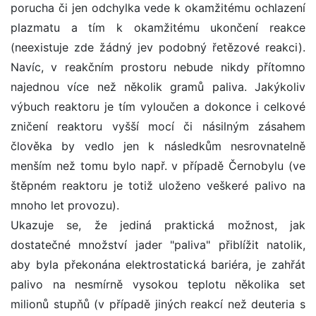
porucha či jen odchylka vede k okamžitému ochlazení
plazmatu a tím k okamžitému ukončení reakce
(neexistuje zde žádný jev podobný řetězové reakci).
Navíc, v reakčním prostoru nebude nikdy přítomno
najednou více než několik gramů paliva. Jakýkoliv
výbuch reaktoru je tím vyloučen a dokonce i celkové
zničení reaktoru vyšší mocí či násilným zásahem
člověka by vedlo jen k následkům nesrovnatelně
menším než tomu bylo např. v případě Černobylu (ve
štěpném reaktoru je totiž uloženo veškeré palivo na
mnoho let provozu).
Ukazuje se, že jediná praktická možnost, jak
dostatečné množství jader "paliva" přiblížit natolik,
aby byla překonána elektrostatická bariéra, je zahřát
palivo na nesmírně vysokou teplotu několika set
milionů stupňů (v případě jiných reakcí než deuteria s