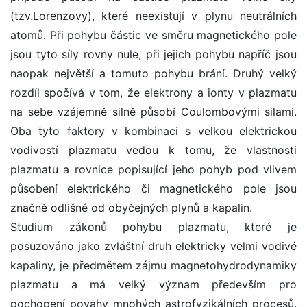
(tzv.Lorenzovy), které neexistují v plynu neutrálních
atomů. Při pohybu částic ve směru magnetického pole
jsou tyto síly rovny nule, při jejich pohybu napříč jsou
naopak největší a tomuto pohybu brání. Druhý velký
rozdíl spočívá v tom, že elektrony a ionty v plazmatu
na sebe vzájemně silně působí Coulombovými silami.
Oba tyto faktory v kombinaci s velkou elektrickou
vodivostí plazmatu vedou k tomu, že vlastnosti
plazmatu a rovnice popisující jeho pohyb pod vlivem
působení elektrického či magnetického pole jsou
značně odlišné od obyčejných plynů a kapalin.
Studium zákonů pohybu plazmatu, které je
posuzováno jako zvláštní druh elektricky velmi vodivé
kapaliny, je předmětem zájmu magnetohydrodynamiky
plazmatu a má velký význam především pro
pochopení povahy mnohých astrofyzikálních procesů.