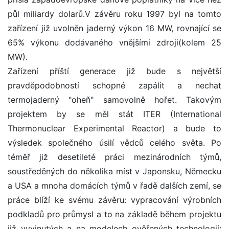
půl miliardy dolarů.V závěru roku 1997 byl na tomto
zařízení již uvolněn jaderný výkon 16 MW, rovnající se
65% výkonu dodávaného vnějšími zdroji(kolem 25
MW).
Zařízení příští generace již bude s největší
pravděpodobností schopné zapálit a nechat
termojaderný "oheň" samovolně hořet. Takovým
projektem by se měl stát ITER (International
Thermonuclear Experimental Reactor) a bude to
výsledek společného úsilí vědců celého světa. Po
téměř již desetileté práci mezinárodních týmů,
soustředěných do několika míst v Japonsku, Německu
a USA a mnoha domácích týmů v řadě dalších zemí, se
práce blíží ke svému závěru: vypracování výrobních
podkladů pro průmysl a to na základě během projektu
již vyvinutých a na modelech ověřených technologií: