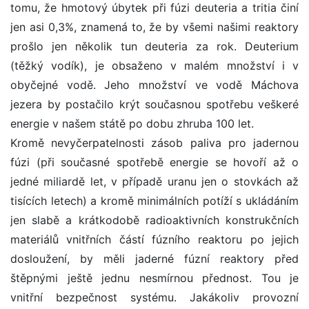
tomu, že hmotový úbytek při fúzi deuteria a tritia činí
jen asi 0,3%, znamená to, že by všemi našimi reaktory
prošlo jen několik tun deuteria za rok. Deuterium
(těžký vodík), je obsaženo v malém množství i v
obyčejné vodě. Jeho množství ve vodě Máchova
jezera by postačilo krýt současnou spotřebu veškeré
energie v našem státě po dobu zhruba 100 let.
Kromě nevyčerpatelnosti zásob paliva pro jadernou
fúzi (při současné spotřebě energie se hovoří až o
jedné miliardě let, v případě uranu jen o stovkách až
tisících letech) a kromě minimálních potíží s ukládáním
jen slabě a krátkodobě radioaktivních konstrukčních
materiálů vnitřních částí fúzního reaktoru po jejich
dosloužení, by měli jaderné fúzní reaktory před
štěpnými ještě jednu nesmírnou přednost. Tou je
vnitřní bezpečnost systému. Jakákoliv provozní