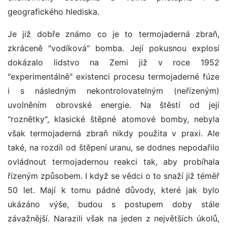
geografického hlediska.
Je již dobře známo co je to termojaderná zbraň,
zkráceně "vodíková" bomba. Její pokusnou explosí
dokázalo lidstvo na Zemi již v roce 1952
"experimentálně" existenci procesu termojaderné fúze
i s následným nekontrolovatelným (neřízeným)
uvolněním obrovské energie. Na štěstí od její
"roznětky", klasické štěpné atomové bomby, nebyla
však termojaderná zbraň nikdy použita v praxi. Ale
také, na rozdíl od štěpení uranu, se dodnes nepodařilo
ovládnout termojadernou reakci tak, aby probíhala
řízeným způsobem. I když se vědci o to snaží již téměř
50 let. Mají k tomu pádné důvody, které jak bylo
ukázáno výše, budou s postupem doby stále
závažnější. Narazili však na jeden z největších úkolů,