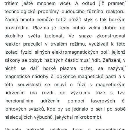
tritiem ještě mnohem více). A odtud již pramení
technologické problémy budoucího fúzního reaktoru.
Žádná hmota nemůže totiž přežít styk s tak horkým
prostředím. Plazma je tedy nutno velmi dobře od
okolního světa izolovat. Ve snaze zkonstruovat
reaktor pracující v trvalém režimu, využívají k této
izolaci fyzici silných elektromagnetických polí, jejichž
zákony se pobyb nabitých částic musí řídit. Zařízení, v
nichž se daří horké plazma držet, se nazývají
magnetické nádoby či dokonce magnetické pasti a v
této souvislosti se mluví o fúzi s magnetickým
udržením (na rozdíl od výzkumu fúze s tzv.
inercionálním udržením pomocí laserových či
iontových svazků, kde by se jednalo o serii po sobě
následujících výbuchů, jakýchsi mikrobomb).
Nejdále pokročil výzkum fúze s magnetickým