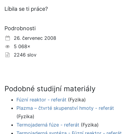
Líbila se ti práce?
Podrobnosti
26. červenec 2008
5 068×
2246 slov
Podobné studijní materiály
Fúzní reaktor - referát
(Fyzika)
Plazma – čtvrté skupenství hmoty - referát
(Fyzika)
Termojaderná fúze - referát
(Fyzika)
Termojaderná syntéza - Fúzní reaktor - referát