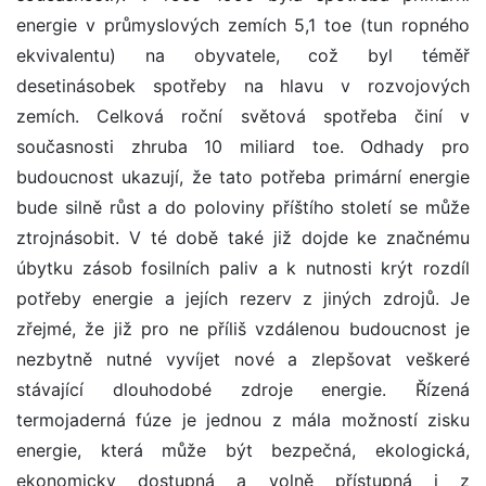
energie v průmyslových zemích 5,1 toe (tun ropného
ekvivalentu) na obyvatele, což byl téměř
desetinásobek spotřeby na hlavu v rozvojových
zemích. Celková roční světová spotřeba činí v
současnosti zhruba 10 miliard toe. Odhady pro
budoucnost ukazují, že tato potřeba primární energie
bude silně růst a do poloviny příštího století se může
ztrojnásobit. V té době také již dojde ke značnému
úbytku zásob fosilních paliv a k nutnosti krýt rozdíl
potřeby energie a jejích rezerv z jiných zdrojů. Je
zřejmé, že již pro ne příliš vzdálenou budoucnost je
nezbytně nutné vyvíjet nové a zlepšovat veškeré
stávající dlouhodobé zdroje energie. Řízená
termojaderná fúze je jednou z mála možností zisku
energie, která může být bezpečná, ekologická,
ekonomicky dostupná a volně přístupná i z