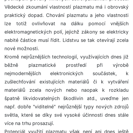
Vědecké zkoumání vlastností plazmatu má i obrovský
praktický dopad. Chování plazmatu a jeho vlastnosti
lze totiž ovlivňovat na dálku pomocí vnějších
elektromagnetických polí, jejichž zákony se elektricky
nabité částice musí řídit. Lidstvu se tak otevírají zcela
nové možnosti.
Kromě nejrůznějších technologií, využívajících dnes již
běžně plazmatické prostředí při výrobě
nejmodernějších elektronických součástek, k
zušlechťování existujících materiálů či k vytváření
materiálů zcela nových nebo naopak k rozkladu
špatně likvidovatelných škodlivin atd., uveďme jen
např. dobře "viditelné" nejrůznější typy nových zdrojů
světla, které se díky své vysoké účinnosti dnes stále
více na trhu prosazují.
Potenciál využití plazmatu však není ani dnes ještě