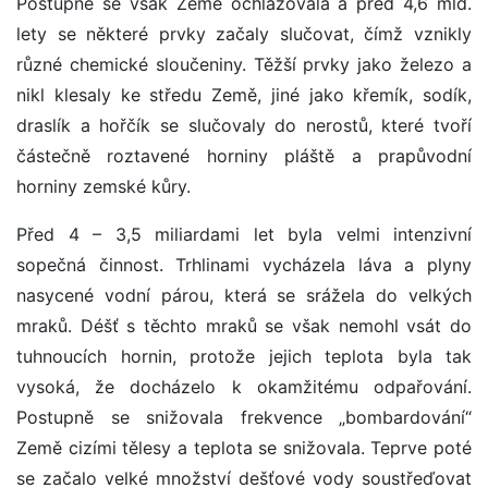
Postupně se však Země ochlazovala a před 4,6 mld.
lety se některé prvky začaly slučovat, čímž vznikly
různé chemické sloučeniny. Těžší prvky jako železo a
nikl klesaly ke středu Země, jiné jako křemík, sodík,
draslík a hořčík se slučovaly do nerostů, které tvoří
částečně roztavené horniny pláště a prapůvodní
horniny zemské kůry.
Před 4 – 3,5 miliardami let byla velmi intenzivní
sopečná činnost. Trhlinami vycházela láva a plyny
nasycené vodní párou, která se srážela do velkých
mraků. Déšť s těchto mraků se však nemohl vsát do
tuhnoucích hornin, protože jejich teplota byla tak
vysoká, že docházelo k okamžitému odpařování.
Postupně se snižovala frekvence „bombardování“
Země cizími tělesy a teplota se snižovala. Teprve poté
se začalo velké množství dešťové vody soustřeďovat