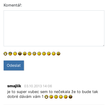
Komentář:
Odeslat
smajlík
03.10.2013 14:06
je to super vubec sem to nečekala že to bude tak
dobré dávám vám 1