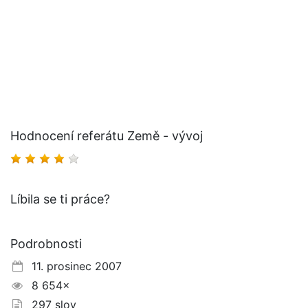
Hodnocení referátu Země - vývoj
Líbila se ti práce?
Podrobnosti
11. prosinec 2007
8 654×
297 slov