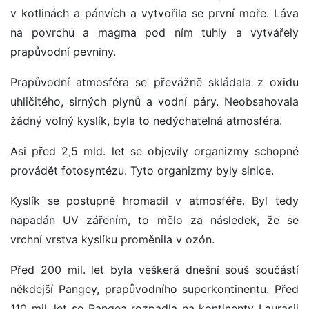
v kotlinách a pánvích a vytvořila se první moře. Láva
na povrchu a magma pod ním tuhly a vytvářely
prapůvodní pevniny.
Prapůvodní atmosféra se převážně skládala z oxidu
uhličitého, sirných plynů a vodní páry. Neobsahovala
žádný volný kyslík, byla to nedýchatelná atmosféra.
Asi před 2,5 mld. let se objevily organizmy schopné
provádět fotosyntézu. Tyto organizmy byly sinice.
Kyslík se postupně hromadil v atmosféře. Byl tedy
napadán UV zářením, to mělo za následek, že se
vrchní vrstva kyslíku proměnila v ozón.
Před 200 mil. let byla veškerá dnešní souš součástí
někdejší Pangey, prapůvodního superkontinentu. Před
110 mil. let se Pangea rozpadla na kontinenty Laurasii