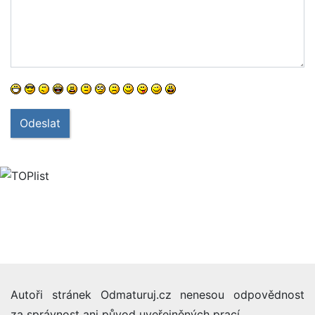
Odeslat
Autoři stránek Odmaturuj.cz nenesou odpovědnost
za správnost ani původ uveřejněných prací.