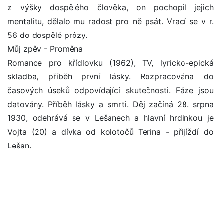
z výšky dospělého člověka, on pochopil jejich
mentalitu, dělalo mu radost pro ně psát. Vrací se v r.
56 do dospělé prózy.
Můj zpěv - Proměna
Romance pro křídlovku (1962), TV, lyricko-epická
skladba, příběh první lásky. Rozpracována do
časových úseků odpovídající skutečnosti. Fáze jsou
datovány. Příběh lásky a smrti. Děj začíná 28. srpna
1930, odehrává se v Lešanech a hlavní hrdinkou je
Vojta (20) a dívka od kolotočů Terina - přijíždí do
Lešan.