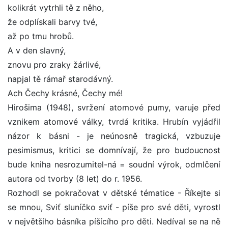
kolikrát vytrhli tě z něho,
že odplískali barvy tvé,
až po tmu hrobů.
A v den slavný,
znovu pro zraky žárlivé,
napjal tě rámař starodávný.
Ach Čechy krásné, Čechy mé!
Hirošima (1948), svržení atomové pumy, varuje před
vznikem atomové války, tvrdá kritika. Hrubín vyjádřil
názor k básni - je neúnosně tragická, vzbuzuje
pesimismus, kritici se domnívají, že pro budoucnost
bude kniha nesrozumitel-ná = soudní výrok, odmlčení
autora od tvorby (8 let) do r. 1956.
Rozhodl se pokračovat v dětské tématice - Říkejte si
se mnou, Sviť sluníčko sviť - píše pro své děti, vyrostl
v největšího básníka píšícího pro děti. Nedíval se na ně