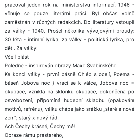
pracoval jeden rok na ministerstvu informací. 1946 -
věnuje se pouze literární práci. Byl občas volně
zaměstnán v různých redakcích. Do literatury vstoupil
za války - 1940. Prošel několika vývojovými proudy:
30 léta - intimní lyrika, za války - politická lyrika, pro
děti. Za války:
Včelí plást
Poledne - inspirován obrazy Maxe Švabinského
Ke konci války - první básně Chléb s ocelí, Poema -
báseň Jobova noc } vrací se k válce, Jobova noc =
okupace, vznikla na sklonku okupace, dokončena po
osvobození, připomíná hudební skladbu (opakování
motivů, refrénu), válku chápe jako srážku „staré a nové
zem“; starý x nový řád.
Ach Čechy krásné, Čechy mé!
Obraze rámu prastarého,