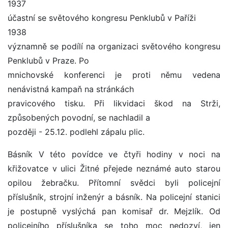
1937
účastní se světového kongresu Penklubů v Paříži
1938
významně se podílí na organizaci světového kongresu
Penklubů v Praze. Po
mnichovské konferenci je proti němu vedena
nenávistná kampaň na stránkách
pravicového tisku. Při likvidaci škod na Strži,
způsobených povodní, se nachladil a
později - 25.12. podlehl zápalu plic.
Básník V této povídce ve čtyři hodiny v noci na
křižovatce v ulici Žitné přejede neznámé auto starou
opilou žebračku. Přítomní svědci byli policejní
příslušník, strojní inženýr a básník. Na policejní stanici
je postupně vyslýchá pan komisař dr. Mejzlík. Od
policejního příslušníka se toho moc nedozví, jen