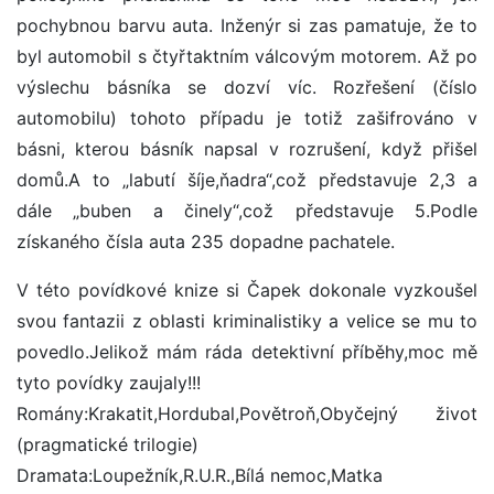
pochybnou barvu auta. Inženýr si zas pamatuje, že to
byl automobil s čtyřtaktním válcovým motorem. Až po
výslechu básníka se dozví víc. Rozřešení (číslo
automobilu) tohoto případu je totiž zašifrováno v
básni, kterou básník napsal v rozrušení, když přišel
domů.A to „labutí šíje,ňadra“,což představuje 2,3 a
dále „buben a činely“,což představuje 5.Podle
získaného čísla auta 235 dopadne pachatele.
V této povídkové knize si Čapek dokonale vyzkoušel
svou fantazii z oblasti kriminalistiky a velice se mu to
povedlo.Jelikož mám ráda detektivní příběhy,moc mě
tyto povídky zaujaly!!!
Romány:Krakatit,Hordubal,Povětroň,Obyčejný život
(pragmatické trilogie)
Dramata:Loupežník,R.U.R.,Bílá nemoc,Matka