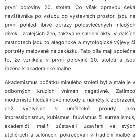
první poloviny 20. století. Co však opravdu čeká
návštěvníka po vstupu do výstavních prostor, jsou na
první pohled líbivé obrazy polosvlečených mladých
dívek i zralejších žen, takzvané salonní akty. V dalších
místnotech jsou to alegorické a mytologické výjevy či
portréty malované na zakázku. Tato díla mají společné
to, že vznikala v první polovině 20. století a jsou
řazena k akademické malbě.
Akademismus počátku minulého století byl a stále je v
odborných kruzích vnímán negativně. Zatímco
modernisté hledali nové metody a náměty k zobrazení,
což vyplynulo v umělecké proudy jako
impressionismus, kubismus, fauvismus či surrealismus,
akademičtí malíří zůstavali uzavření ve svých
ateliérech a salónech, pokračovali v tradiční malbě a