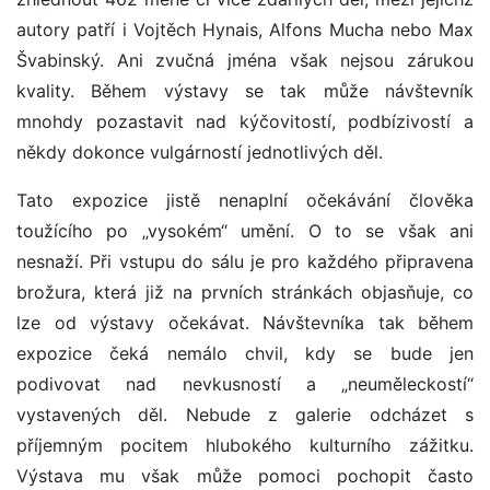
autory patří i Vojtěch Hynais, Alfons Mucha nebo Max
Švabinský. Ani zvučná jména však nejsou zárukou
kvality. Během výstavy se tak může návštevník
mnohdy pozastavit nad kýčovitostí, podbízivostí a
někdy dokonce vulgárností jednotlivých děl.
Tato expozice jistě nenaplní očekávání člověka
toužícího po „vysokém“ umění. O to se však ani
nesnaží. Při vstupu do sálu je pro každého připravena
brožura, která již na prvních stránkách objasňuje, co
lze od výstavy očekávat. Návštevníka tak během
expozice čeká nemálo chvil, kdy se bude jen
podivovat nad nevkusností a „neuměleckostí“
vystavených děl. Nebude z galerie odcházet s
příjemným pocitem hlubokého kulturního zážitku.
Výstava mu však může pomoci pochopit často