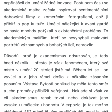
nepřinášeli do umění žádné inovace. Postupem času se
akademická malba začala inspirovat sentimentálními
dobovými filmy a komerčními fotografiemi, což ji
přiblížilo pop-kultuře. Umělci náležející k avant-gardě
se navíc mnohdy potýkali s existenčními problémy. To
akademickým malířům, kteří se nevyhýbali malování
portrétů významných a bohatých lidí, nehrozilo.
Důvodů, proč je akademismus odsuzován, je tedy
hned několik. I přesto je však fenoménem, který své
místo v umění 20. století jistě má. Během let se i on
vyvíjel a v jeho rámci došlo k několika zásadním
posunům. Výstava Bytosti odnikud by měla tento směr
a jeho proměny přiblížit veřejnosti. Neklade si však za
cíl akademismus rehabilitovat nebo dokázat jeho
vysokou uměleckou hodnotu. V expozici je tak možno
zhlédnout 462 méně či více zdařilých děl, mezi jejichž