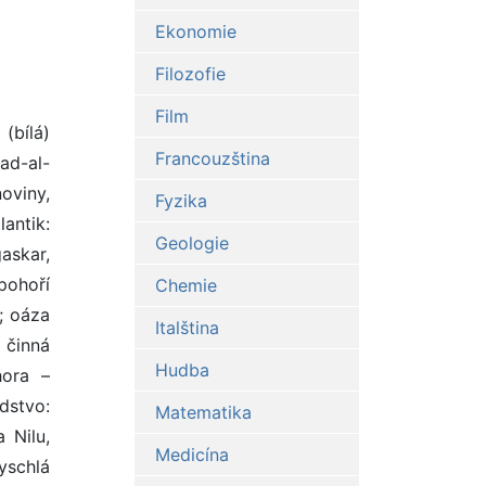
Ekonomie
Filozofie
Film
(bílá)
Francouzština
ad-al-
oviny,
Fyzika
lantik:
Geologie
askar,
pohoří
Chemie
; oáza
Italština
 činná
Hudba
hora –
dstvo:
Matematika
 Nilu,
Medicína
yschlá