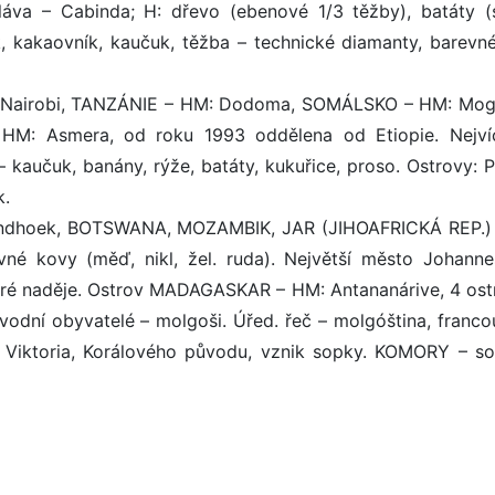
va – Cabinda; H: dřevo (ebenové 1/3 těžby), batáty (
k, kakaovník, kaučuk, těžba – technické diamanty, barevn
 Nairobi, TANZÁNIE – HM: Dodoma, SOMÁLSKO – HM: Mog
M: Asmera, od roku 1993 oddělena od Etiopie. Nejvíc
 kaučuk, banány, rýže, batáty, kukuřice, proso. Ostrovy: 
k.
 Windhoek, BOTSWANA, MOZAMBIK, JAR (JIHOAFRICKÁ REP.)
revné kovy (měď, nikl, žel. ruda). Největší město Johanne
obré naděje. Ostrov MADAGASKAR – HM: Antananárive, 4 ost
ůvodní obyvatelé – molgoši. Úřed. řeč – molgóština, franco
iktoria, Korálového původu, vznik sopky. KOMORY – s