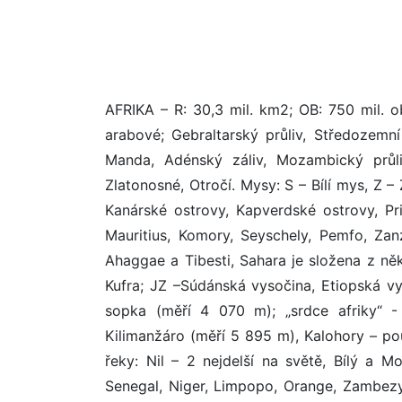
AFRIKA – R: 30,3 mil. km2; OB: 750 mil. ob
arabové; Gebraltarský průliv, Středozemn
Manda, Adénský záliv, Mozambický průli
Zlatonosné, Otročí. Mysy: S – Bílí mys, Z –
Kanárské ostrovy, Kapverdské ostrovy, Pr
Mauritius, Komory, Seyschely, Pemfo, Zan
Ahaggae a Tibesti, Sahara je složena z něk
Kufra; JZ –Súdánská vysočina, Etiopská v
sopka (měří 4 070 m); „srdce afriky“ -
Kilimanžáro (měří 5 895 m), Kalohory – po
řeky: Nil – 2 nejdelší na světě, Bílý a M
Senegal, Niger, Limpopo, Orange, Zambez