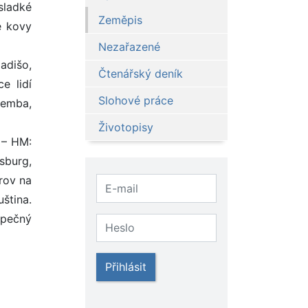
sladké
Zeměpis
é kovy
Nezařazené
adišo,
Čtenářský deník
e lidí
Slohové práce
Pemba,
Životopisy
 – HM:
sburg,
rov na
uština.
opečný
Přihlásit