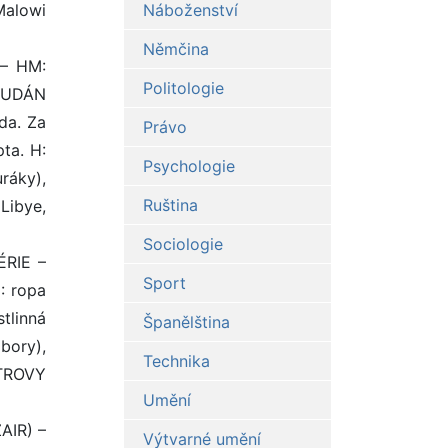
Malowi
Náboženství
Němčina
 – HM:
Politologie
 SUDÁN
da. Za
Právo
pta. H:
Psychologie
ráky),
Ruština
Libye,
Sociologie
ÉRIE –
Sport
: ropa
tlinná
Španělština
bory),
Technika
STROVY
Umění
AIR) –
Výtvarné umění