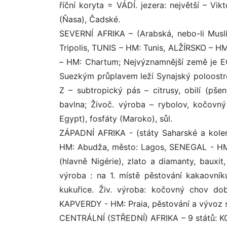
říční koryta = VÁDÍ. jezera: největší – Vi
(Ňasa), Čadské.
SEVERNÍ AFRIKA – (Arabská, nebo-li Musl
Tripolis, TUNIS – HM: Tunis, ALŽÍRSKO – 
– HM: Chartum; Nejvýznamnější země je E
Suezkým průplavem leží Synajský poloostrov,
Z – subtropický pás – citrusy, obilí (pšen
bavlna; Živoč. výroba – rybolov, kočovný
Egypt), fosfáty (Maroko), sůl.
ZÁPADNÍ AFRIKA - (státy Saharské a kolem 
HM: Abudža, město: Lagos, SENEGAL - HM
(hlavně Nigérie), zlato a diamanty, baux
výroba : na 1. místě pěstování kakaovník
kukuřice. Živ. výroba: kočovný chov d
KAPVERDY - HM: Praia, pěstování a vývoz s
CENTRÁLNÍ (STŘEDNÍ) AFRIKA – 9 států: 