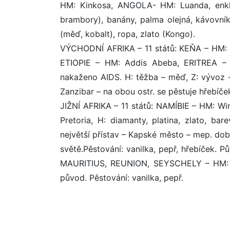
HM: Kinkosa, ANGOLA- HM: Luanda, enklá
brambory), banány, palma olejná, kávovní
(měď, kobalt), ropa, zlato (Kongo).
VÝCHODNÍ AFRIKA – 11 států: KEŇA – HM:
ETIOPIE – HM: Addis Abeba, ERITREA – H
nakaženo AIDS. H: těžba – měď, Z: vývoz –
Zanzibar – na obou ostr. se pěstuje hřebíče
JIŽNÍ AFRIKA – 11 států: NAMÍBIE – HM:
Pretoria, H: diamanty, platina, zlato, ba
největší přístav – Kapské město – mep. d
světě.Pěstování: vanilka, pepř, hřebíček. P
MAURITIUS, REUNION, SEYSCHELY – HM: V
původ. Pěstování: vanilka, pepř.