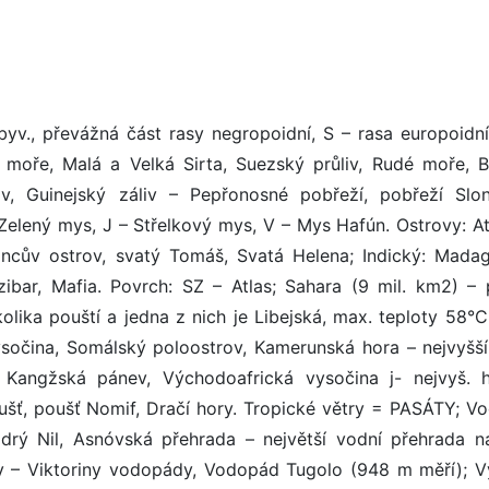
yv., převážná část rasy negropoidní, S – rasa europoidní 
í moře, Malá a Velká Sirta, Suezský průliv, Rudé moře, B
v, Guinejský záliv – Pepřonosné pobřeží, pobřeží Slon
 Zelený mys, J – Střelkový mys, V – Mys Hafún. Ostrovy: At
incův ostrov, svatý Tomáš, Svatá Helena; Indický: Madag
zibar, Mafia. Povrch: SZ – Atlas; Sahara (9 mil. km2) – 
olika pouští a jedna z nich je Libejská, max. teploty 58°C
ysočina, Somálský poloostrov, Kamerunská hora – nejvyšší
 Kangžská pánev, Východoafrická vysočina j- nejvyš. 
ušť, poušť Nomif, Dračí hory. Tropické větry = PASÁTY; Vo
odrý Nil, Asnóvská přehrada – největší vodní přehrada na
y – Viktoriny vodopády, Vodopád Tugolo (948 m měří); V