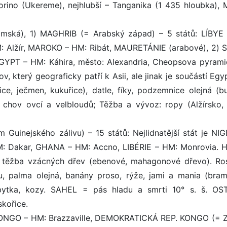
ktorino (Ukereme), nejhlubší – Tanganika (1 435 hloubka), 
imská), 1) MAGHRIB (= Arabský západ) – 5 států: LÍBYE
HM: Alžír, MAROKO – HM: Ribát, MAURETÁNIE (arabové), 2)
GYPT – HM: Káhira, město: Alexandria, Cheopsova pyrami
 který geograficky patří k Asii, ale jinak je součástí Egy
ice, ječmen, kukuřice), datle, fíky, podzemnice olejná (bu
 chov ovcí a velbloudů; Těžba a vývoz: ropy (Alžírsko, 
Guinejského zálivu) – 15 států: Nejlidnatější stát je NIG
: Dakar, GHANA – HM: Accno, LIBÉRIE – HM: Monrovia. H
it, těžba vzácných dřev (ebenové, mahagonové dřevo). Ros
u, palma olejná, banány proso, rýže, jami a mania (bram
obytka, kozy. SAHEL = pás hladu a smrti 10° s. š. O
kořice.
KONGO – HM: Brazzaville, DEMOKRATICKÁ REP. KONGO (= Z