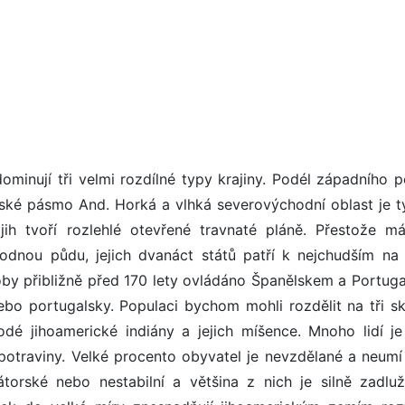
ominují tři velmi rozdílné typy krajiny. Podél západního p
rské pásmo And. Horká a vlhká severovýchodní oblast je t
ih tvoří rozlehlé otevřené travnaté pláně. Přestože má
odnou půdu, jejich dvanáct států patří k nejchudším na 
oby přibližně před 170 lety ovládáno Španělskem a Portug
ebo portugalsky. Populaci bychom mohli rozdělit na tři sk
é jihoamerické indiány a jejich míšence. Mnoho lidí je
potraviny. Velké procento obyvatel je nevzdělané a neumí 
átorské nebo nestabilní a většina z nich je silně zadlu