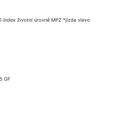
D Index životní úrovně MPZ *jízda vlevo
,5 GF