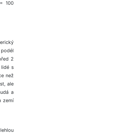
 = 100
erický
 podél
před 2
lidé s
ce než
st, ale
hudá a
h zemí
lehlou