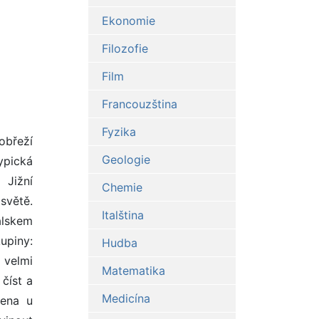
Ekonomie
Filozofie
Film
Francouzština
Fyzika
obřeží
Geologie
ypická
 Jižní
Chemie
světě.
Italština
alskem
upiny:
Hudba
 velmi
Matematika
číst a
Medicína
žena u