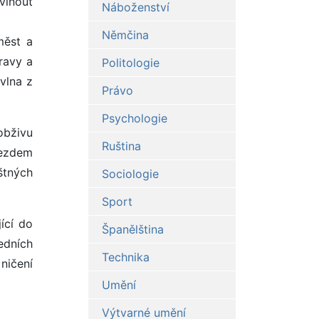
vinout
Náboženství
Němčina
měst a
ravy a
Politologie
vlna z
Právo
Psychologie
obživu
Ruština
íjezdem
štných
Sociologie
Sport
ící do
Španělština
ledních
Technika
ničení
Umění
Výtvarné umění