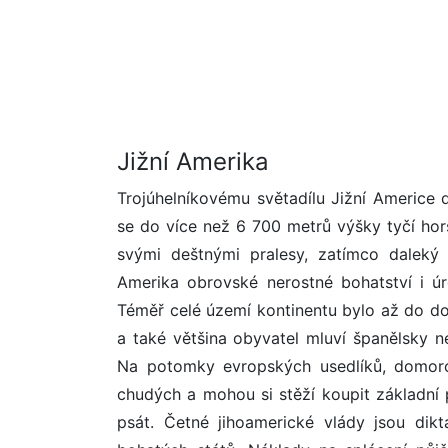
Jižní Amerika
Trojúhelníkovému světadílu Jižní Americe d
se do více než 6 700 metrů výšky tyčí ho
svými deštnými pralesy, zatímco daleký j
Amerika obrovské nerostné bohatství i úr
Téměř celé území kontinentu bylo až do d
a také většina obyvatel mluví španělsky n
Na potomky evropských usedlíků, domorod
chudých a mohou si stěží koupit základní 
psát. Četné jihoamerické vlády jsou dikt