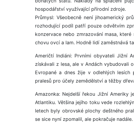
bohatých států. Náklady na splácení půj
hospodářství využívající přírodní zdroje.
Průmysl: Všeobecně není jihoamerický prů
rozhodující podíl patří pouze odvětvím zp
konzervace nebo zmrazování masa, které se 
chovu ovcí a lam. Hodně lidí zaměstnává ta
Američtí Indiáni: Prvními obyvateli Jižní 
získávali z lesa, ale v Andách vybudovali o
Evropané a dnes žije v odlehlých lesích
pralesů pro účely zemědělství a těžby dřeva
Amazonka: Nejdelší řekou Jižní Ameriky 
Atlantiku. Většina jejího toku vede rozlehl
letech byly obrovské plochy deštného pra
se sice nyní zpomalil, ale pokračuje nadále.