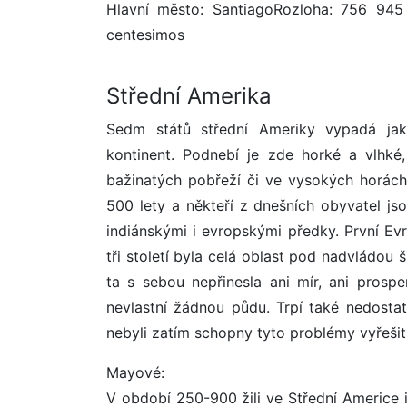
Hlavní město: SantiagoRozloha: 756 94
centesimos
Střední Amerika
Sedm států střední Ameriky vypadá jak 
kontinent. Podnebí je zde horké a vlhké, 
bažinatých pobřeží či ve vysokých horác
500 lety a někteří z dnešních obyvatel jso
indiánskými i evropskými předky. První Ev
tři století byla celá oblast pod nadvládou 
ta s sebou nepřinesla ani mír, ani prosp
nevlastní žádnou půdu. Trpí také nedostat
nebyli zatím schopny tyto problémy vyřešit,
Mayové:
V období 250-900 žili ve Střední Americe i