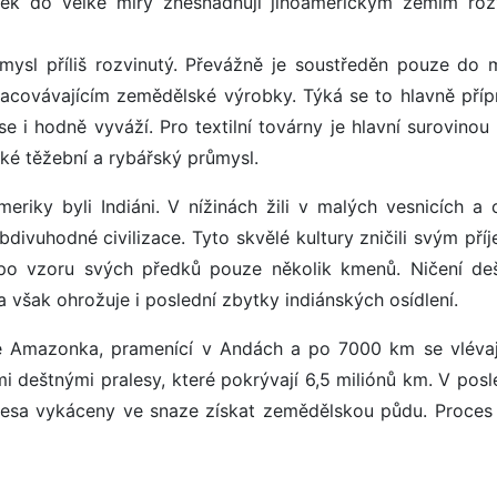
ček do velké míry znesnadňují jihoamerickým zemím roz
mysl příliš rozvinutý. Převážně je soustředěn pouze do 
racovávajícím zemědělské výrobky. Týká se to hlavně příp
i hodně vyváží. Pro textilní továrny je hlavní surovinou 
ké těžební a rybářský průmysl.
Ameriky byli Indiáni. V nížinách žili v malých vesnicích a 
bdivuhodné civilizace. Tyto skvělé kultury zničili svým př
 po vzoru svých předků pouze několik kmenů. Ničení de
 však ohrožuje i poslední zbytky indiánských osídlení.
je Amazonka, pramenící v Andách a po 7000 km se vlévaj
ými deštnými pralesy, které pokrývají 6,5 miliónů km. V pos
lesa vykáceny ve snaze získat zemědělskou půdu. Proces 