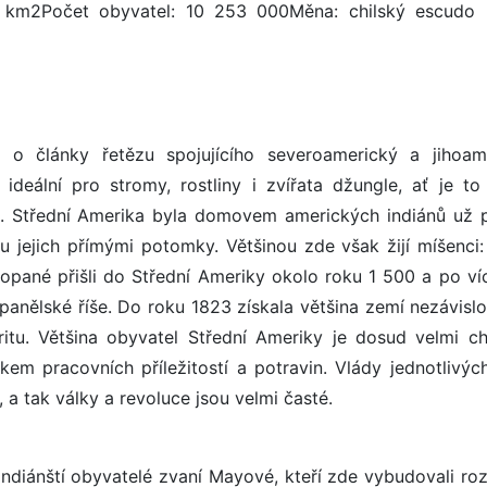
5 km2Počet obyvatel: 10 253 000Měna: chilský escudo
o články řetězu spojujícího severoamerický a jihoam
ideální pro stromy, rostliny i zvířata džungle, ať je to
h. Střední Amerika byla domovem amerických indiánů už 
u jejich přímými potomky. Většinou zde však žijí míšenci: 
ropané přišli do Střední Ameriky okolo roku 1 500 a po ví
španělské říše. Do roku 1823 získala většina zemí nezávislo
eritu. Většina obyvatel Střední Ameriky je dosud velmi c
kem pracovních příležitostí a potravin. Vlády jednotlivýc
 a tak války a revoluce jsou velmi časté.
ndiánští obyvatelé zvaní Mayové, kteří zde vybudovali roz