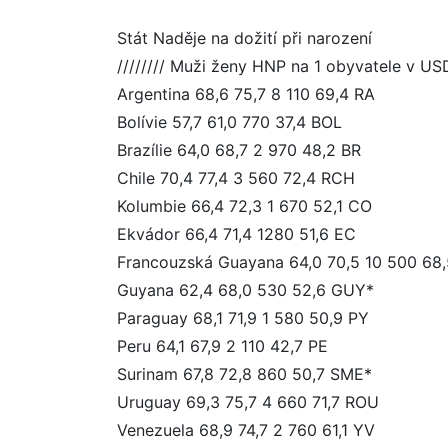
Stát Naděje na dožití při narození
//////// Muži ženy HNP na 1 obyvatele v US
Argentina 68,6 75,7 8 110 69,4 RA
Bolívie 57,7 61,0 770 37,4 BOL
Brazílie 64,0 68,7 2 970 48,2 BR
Chile 70,4 77,4 3 560 72,4 RCH
Kolumbie 66,4 72,3 1 670 52,1 CO
Ekvádor 66,4 71,4 1280 51,6 EC
Francouzská Guayana 64,0 70,5 10 500 68
Guyana 62,4 68,0 530 52,6 GUY*
Paraguay 68,1 71,9 1 580 50,9 PY
Peru 64,1 67,9 2 110 42,7 PE
Surinam 67,8 72,8 860 50,7 SME*
Uruguay 69,3 75,7 4 660 71,7 ROU
Venezuela 68,9 74,7 2 760 61,1 YV