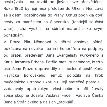
neskrývala – na rozdíl od jiných- své přesvědčení.
Roku 1850 byl její muž přeložen do Uher a Němcová
se s dětmi odstěhovala do Prahy. Odtud podnikla čtyři
cesty za manželem na Slovensko (tehdejší součást
Uher), jichž využila na sbírání materiálu ke svým
pohádkám.
V Praze žila Němcová s dětmi doslova bídně,
odkázána na nevelké literární honoráře a na podpory
od přátel, především Jana Evangelisty Purkyněho a
Karla Jaromíra Erbena. Patřila mezi ty nemnohé, kteří v
ustrašené Praze doprovodily na poslední cestě Karla
Havlíčka Borovského, jemuž položila na hrob
mučednickou trnovou korunu. Její statečné postoje ji
vzdalovaly opatrnickým vlastencům a přibližovaly
spíše skupině Josefa Václava Friče , Václava Čeňka
Bendla Stránického a dalších ,,radikálů“.