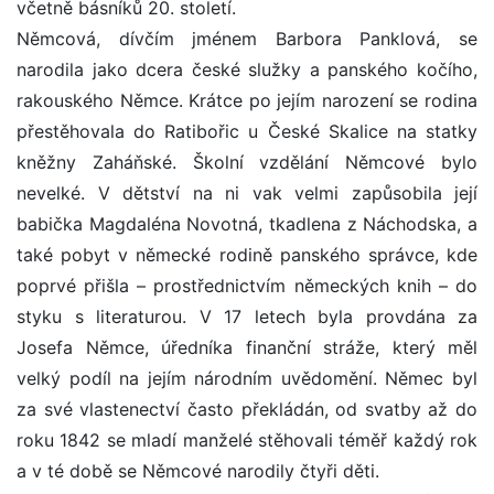
včetně básníků 20. století.
Němcová, dívčím jménem Barbora Panklová, se
narodila jako dcera české služky a panského kočího,
rakouského Němce. Krátce po jejím narození se rodina
přestěhovala do Ratibořic u České Skalice na statky
kněžny Zaháňské. Školní vzdělání Němcové bylo
nevelké. V dětství na ni vak velmi zapůsobila její
babička Magdaléna Novotná, tkadlena z Náchodska, a
také pobyt v německé rodině panského správce, kde
poprvé přišla – prostřednictvím německých knih – do
styku s literaturou. V 17 letech byla provdána za
Josefa Němce, úředníka finanční stráže, který měl
velký podíl na jejím národním uvědomění. Němec byl
za své vlastenectví často překládán, od svatby až do
roku 1842 se mladí manželé stěhovali téměř každý rok
a v té době se Němcové narodily čtyři děti.