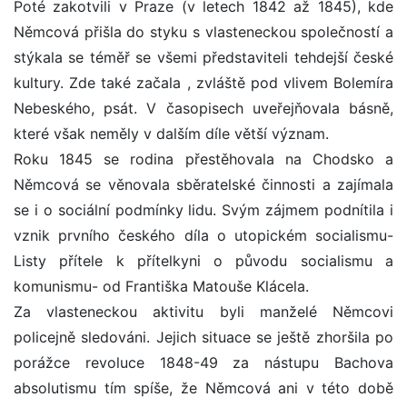
Poté zakotvili v Praze (v letech 1842 až 1845), kde
Němcová přišla do styku s vlasteneckou společností a
stýkala se téměř se všemi představiteli tehdejší české
kultury. Zde také začala , zvláště pod vlivem Bolemíra
Nebeského, psát. V časopisech uveřejňovala básně,
které však neměly v dalším díle větší význam.
Roku 1845 se rodina přestěhovala na Chodsko a
Němcová se věnovala sběratelské činnosti a zajímala
se i o sociální podmínky lidu. Svým zájmem podnítila i
vznik prvního českého díla o utopickém socialismu-
Listy přítele k přítelkyni o původu socialismu a
komunismu- od Františka Matouše Klácela.
Za vlasteneckou aktivitu byli manželé Němcovi
policejně sledováni. Jejich situace se ještě zhoršila po
porážce revoluce 1848-49 za nástupu Bachova
absolutismu tím spíše, že Němcová ani v této době