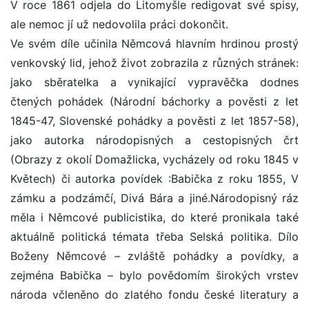
V roce 1861 odjela do Litomyšle redigovat své spisy,
ale nemoc jí už nedovolila práci dokončit.
Ve svém díle učinila Němcová hlavním hrdinou prostý
venkovský lid, jehož život zobrazila z různých stránek:
jako sběratelka a vynikající vypravěčka dodnes
čtených pohádek (Národní báchorky a pověsti z let
1845-47, Slovenské pohádky a pověsti z let 1857-58),
jako autorka národopisných a cestopisných črt
(Obrazy z okolí Domažlicka, vycházely od roku 1845 v
Květech) či autorka povídek :Babička z roku 1855, V
zámku a podzámčí, Divá Bára a jiné.Národopisný ráz
měla i Němcové publicistika, do které pronikala také
aktuálně politická témata třeba Selská politika. Dílo
Boženy Němcové – zvláště pohádky a povídky, a
zejména Babička – bylo povědomím širokých vrstev
národa včleněno do zlatého fondu české literatury a