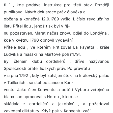
ti “ , kde podával instrukce pro třetí stav. Později
publikoval Návrh deklarace práv člověka a
občana a konečně 12.9.1789 vyšlo 1. číslo revolučního
listu Přítel lidu , jehož tisk byl v říj-
nu pozastaven. Marat načas znovu odjel do Londýna ,
kde v květnu 1790 obnovil vydávání
Přítele lidu , ve kterém kritizoval La Fayetta , krále
Ludvíka a masakr na Martově poli r.1791.
Byl členem klubu cordeliérů , dříve nazývanou
Společností přátel lidských práv. Po převratu
v srpnu 1792 , kdy byl zahájen útok na královský palác
v Tuilleriích , se stal poslancem Kon-
ventu. Jako člen Konventu a poté i Výboru veřejného
blaha spolupracoval s Horou , která se
skládala z cordeliérů a jakobínů , a požadoval
zavedení diktatury. Když pak v Konventu začí-