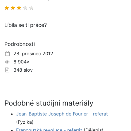
Líbila se ti práce?
Podrobnosti
28. prosinec 2012
6 904×
348 slov
Podobné studijní materiály
Jean-Baptiste Joseph de Fourier - referát
(Fyzika)
Francouzká revoluce - referát
(Dějepis)