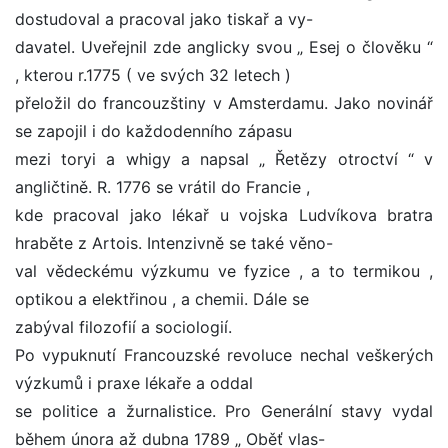
dostudoval a pracoval jako tiskař a vy-
davatel. Uveřejnil zde anglicky svou „ Esej o člověku “
, kterou r.1775 ( ve svých 32 letech )
přeložil do francouzštiny v Amsterdamu. Jako novinář
se zapojil i do každodenního zápasu
mezi toryi a whigy a napsal „ Řetězy otroctví “ v
angličtině. R. 1776 se vrátil do Francie ,
kde pracoval jako lékař u vojska Ludvíkova bratra
hraběte z Artois. Intenzivně se také věno-
val vědeckému výzkumu ve fyzice , a to termikou ,
optikou a elektřinou , a chemii. Dále se
zabýval filozofií a sociologií.
Po vypuknutí Francouzské revoluce nechal veškerých
výzkumů i praxe lékaře a oddal
se politice a žurnalistice. Pro Generální stavy vydal
během února až dubna 1789 „ Oběť vlas-