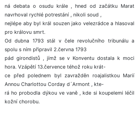
ná debata o osudu krále , hned od začátku Marat
navrhoval rychlé potrestání , nikoli soud ,
nejlépe aby byl král souzen jako velezrádce a hlasoval
pro královu smrt.
Od dubna 1793 stál v čele revolučního tribunálu a
spolu s ním připravil 2.června 1793
pád girondistů , jímž se v Konventu dostala k moci
hora. Vzápětí 13.července téhož roku krát-
ce před polednem byl zavražděn roajalistkou Marií
Annou Charlottou Corday d´Armont , kte-
rá ho probodla dýkou ve vaně , kde si koupelemi léčil
kožní chorobu.