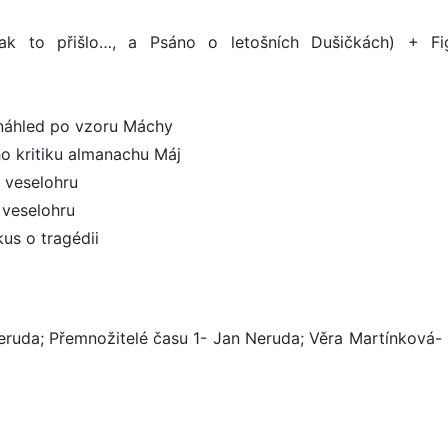
Jak to přišlo…, a Psáno o letošních Dušičkách) + Fi
 náhled po vzoru Máchy
 kritiku almanachu Máj
 veselohru
 veselohru
us o tragédii
 Neruda; Přemnožitelé času 1- Jan Neruda; Věra Martínková- 