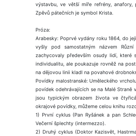
výstavbu, ve větší míře refrény, anafory
Zpěvů pátečních je symbol Krista.
Próza:
Arabesky: Poprvé vydány roku 1864, do jeji
vyšly pod samostatným názvem Různí li
zachycovaly především osudy lidí, které s
individualitu, ale poukazuje rovněž na post
na dějovou linii kladl na povahové drobnok
Povídky malostranské: Uměleckého vrcholu
povídek odehrávajících se na Malé Straně vy
jsou typickým obrazem života ve čtyřicá
okrajové povídky, můžeme celou knihu rozdě
1) První cyklus (Pan Ryšánek a pan Schle
Večerní šplechty (intermezzo).
2) Druhý cyklus (Doktor Kazisvět, Hastrma