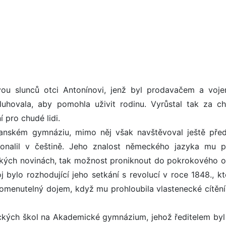
u slunců otci Antonínovi, jenž byl prodavačem a voj
luhovala, aby pomohla uživit rodinu. Vyrůstal tak za c
 pro chudé lidi.
anském gymnáziu, mimo něj však navštěvoval ještě pře
nalil v češtině. Jeho znalost německého jazyka mu p
ckých novinách, tak možnost proniknout do pokrokového 
j bylo rozhodující jeho setkání s revolucí v roce 1848., kt
omenutelný dojem, když mu prohloubila vlastenecké cítění 
ckých škol na Akademické gymnázium, jehož ředitelem byl