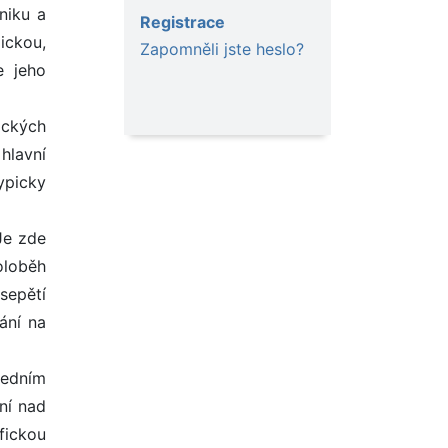
niku a
Registrace
ickou,
Zapomněli jste heslo?
e jeho
ických
 hlavní
ypicky
Je zde
oloběh
sepětí
ání na
ředním
ní nad
ofickou