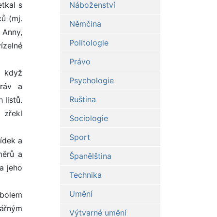
etkal s
Náboženství
ů (mj.
Němčina
 Anny,
Politologie
ízelné
Právo
, když
Psychologie
práv a
Ruština
 listů.
 zřekl
Sociologie
Sport
ídek a
měrů a
Španělština
a jeho
Technika
Umění
mbolem
zářným
Výtvarné umění