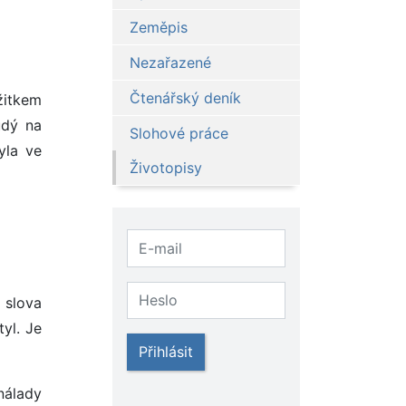
Zeměpis
Nezařazené
Čtenářský deník
žitkem
udý na
Slohové práce
yla ve
Životopisy
 slova
tyl. Je
Přihlásit
nálady