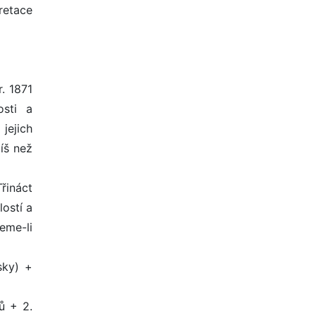
retace
. 1871
osti a
jejich
píš než
řináct
lostí a
eme-li
sky) +
ů + 2.