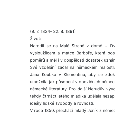
(9. 7. 1834- 22. 8. 1891)
Život:
Narodil se na Malé Straně v domě U Dvo
vysloužilcem a matce Barboře, která pos
poměrů a měl i v dospělosti dostatek uznání
Své vzdělání začal na německém malostr
Jana Koubka v Klementinu, aby se zdoko
umožnila jak působení v opozičních něme
německé literatury. Pro další Nerudův vývo
tehdy čtrnáctiletého mladíka udělala nezap
ideály lidské svobody a rovnosti.
V roce 1850. přechází mladý Jeník z něme