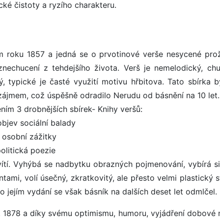
cké čistoty a ryzího charakteru.
cem roku 1857 a jedná se o prvotinové verše nesycené pro
 znechucení z tehdejšího života. Verš je nemelodický, ch
, typické je časté využití motivu hřbitova. Tato sbírka b
zájmem, což úspěšně odradilo Nerudu od básnění na 10 let.
ením 3 drobnějších sbírek- Knihy veršů:
objev sociální balady
, osobní zážitky
olitická poezie
vítí. Vyhýbá se nadbytku obrazných pojmenování, vybírá si
ami, volí úsečný, zkratkovitý, ale přesto velmi plastický s
 po jejím vydání se však básník na dalších deset let odmlčel.
r. 1878 a díky svému optimismu, humoru, vyjádření dobové 