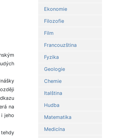
Ekonomie
Filozofie
Film
Francouzština
enským
Fyzika
hudých
Geologie
dnášky
Chemie
ozději
Italština
odkazu
Hudba
erá na
i jeho
Matematika
Medicína
 tehdy