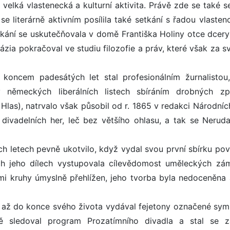
 velká vlastenecká a kulturní aktivita. Právě zde se také s
e literárně aktivním posílila také setkání s řadou vlastenc
tkání se uskutečňovala v domě Františka Holiny otce dcery
zia pokračoval ve studiu filozofie a práv, které však za sv
koncem padesátých let stal profesionálním žurnalistou
v německých liberálních listech sbíráním drobných z
Hlas), natrvalo však působil od r. 1865 v redakci Národních
divadelních her, leč bez většího ohlasu, a tak se Neruda
ch letech pevně ukotvilo, když vydal svou první sbírku pov
ch jeho dílech vystupovala cílevědomost uměleckých zá
ími kruhy úmyslně přehlížen, jeho tvorba byla nedoceněna 
da až do konce svého života vydával fejetony označené sy
ně sledoval program Prozatímního divadla a stal se 