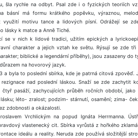
, šla rychle na odbyt. Psal zde i o fyzických teoriích vz
na básní má formu krátkého popěvku, výraznou, melod
využití motivu tance a lidových písní. Odrážejí se zd
ho lásky k matce a Anně Tiché.
 se v nich k lidové tradici, užitím epických a lyrickoep
ravní charakter a jejich vztah ke světu. Rýsují se zde tři
arakter; biblické a legendární příběhy), jsou zasazeny do t
s důrazem na hovorový jazyk.
83 a byla to poslední sbírka, kde je patrná citová zpověď. 
 rezignace nad poslední láskou. Snaží se zde zachytit k
o čtyř pasáží, zachycujících průběh ročních období, jako 
 lásku; léto- zralost; podzim- stárnutí, osamění; zima- ček
ez zdobnosti a okázalosti.
aroslavem Vrchlickým na popud Ignáta Herrmanna. Úst
pravdový vlastenecký cit. Sbírka vyrůstá z hořkého zklamá
ontace ideálu a reality. Neruda zde používá složitější str