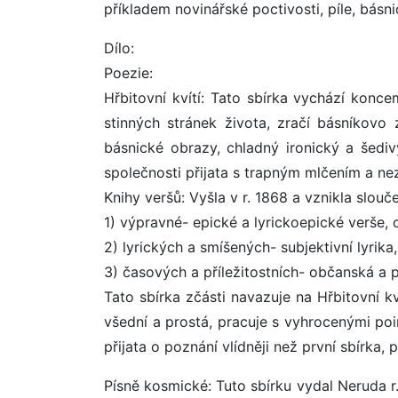
příkladem novinářské poctivosti, píle, básni
Dílo:
Poezie:
Hřbitovní kvítí: Tato sbírka vychází kon
stinných stránek života, zračí básníkovo
básnické obrazy, chladný ironický a šedivý
společnosti přijata s trapným mlčením a ne
Knihy veršů: Vyšla v r. 1868 a vznikla slouč
1) výpravné- epické a lyrickoepické verše, 
2) lyrických a smíšených- subjektivní lyrika
3) časových a příležitostních- občanská a p
Tato sbírka zčásti navazuje na Hřbitovní k
všední a prostá, pracuje s vyhrocenými point
přijata o poznání vlídněji než první sbírka,
Písně kosmické: Tuto sbírku vydal Neruda 