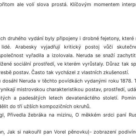
, přitom ale volí slova prostá. Klíčovým momentem interp
ch druhého vydání byly připojeny i drobné fejetony, které r
dé. Arabesky vyjadřují kritický postoj vůči skutečn
polečnost vyřadila a izolovala. Neruda se snaží zachytit 
ižené sociální prostředí, ve kterém vyrůstaly. Důraz tak s
resbě postav. Často tak vycházel z vlastních zkušeností.
 dosáhl Neruda v těchto povídkách vydanými roku 1878. T
nikají mistrovskou charakteristikou postav, prostředí, udá
tých a padesátých letech devatenáctého století. Pomin
lit do tří užších kompozičních okruhů.
gl, Přivedla žebráka na mizinu, O měkkém srdci paní Ru
n, Jak si nakouřil pan Vorel pěnovku)- zobrazení podivín