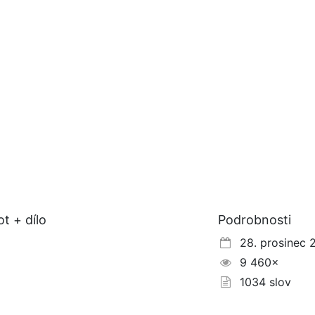
t + dílo
Podrobnosti
28. prosinec 
9 460×
1034 slov