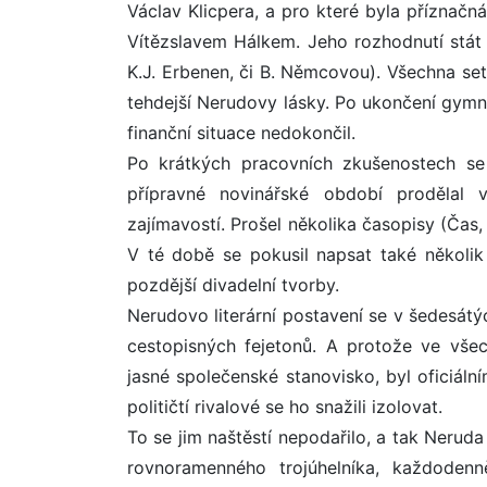
Václav Klicpera, a pro které byla příznačná
Vítězslavem Hálkem. Jeho rozhodnutí stát s
K.J. Erbenen, či B. Němcovou). Všechna se
tehdejší Nerudovy lásky. Po ukončení gymná
finanční situace nedokončil.
Po krátkých pracovních zkušenostech se 
přípravné novinářské období prodělal 
zajímavostí. Prošel několika časopisy (Čas, 
V té době se pokusil napsat také několik 
pozdější divadelní tvorby.
Nerudovo literární postavení se v šedesátý
cestopisných fejetonů. A protože ve vše
jasné společenské stanovisko, byl oficiáln
političtí rivalové se ho snažili izolovat.
To se jim naštěstí nepodařilo, a tak Neru
rovnoramenného trojúhelníka, každoden