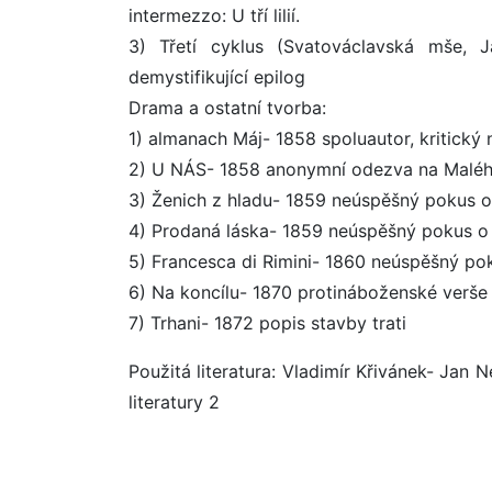
intermezzo: U tří lilií.
3) Třetí cyklus (Svatováclavská mše, 
demystifikující epilog
Drama a ostatní tvorba:
1) almanach Máj- 1858 spoluautor, kritický
2) U NÁS- 1858 anonymní odezva na Malého
3) Ženich z hladu- 1859 neúspěšný pokus o
4) Prodaná láska- 1859 neúspěšný pokus o
5) Francesca di Rimini- 1860 neúspěšný pok
6) Na koncílu- 1870 protináboženské verše
7) Trhani- 1872 popis stavby trati
Použitá literatura: Vladimír Křivánek- Jan
literatury 2