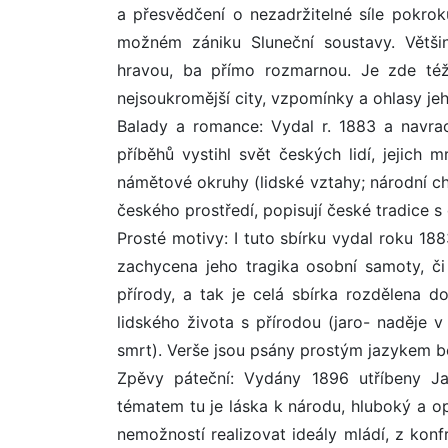
a přesvědčení o nezadržitelné síle pokroku
možném zániku Sluneční soustavy. Větši
hravou, ba přímo rozmarnou. Je zde též 
nejsoukromější city, vzpomínky a ohlasy je
Balady a romance: Vydal r. 1883 a navrací
příběhů vystihl svět českých lidí, jejich m
námětové okruhy (lidské vztahy; národní ch
českého prostředí, popisují české tradice 
Prosté motivy: I tuto sbírku vydal roku 18
zachycena jeho tragika osobní samoty, či
přírody, a tak je celá sbírka rozdělena d
lidského života s přírodou (jaro- naděje v
smrt). Verše jsou psány prostým jazykem b
Zpěvy páteční: Vydány 1896 utříbeny J
tématem tu je láska k národu, hluboký a o
nemožností realizovat ideály mládí, z konfr