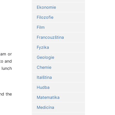
Ekonomie
Filozofie
Film
Francouzština
Fyzika
jam or
Geologie
ato and
Chemie
l lunch
Italština
Hudba
And the
Matematika
Medicína