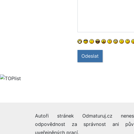
Odeslat
Autoři stránek Odmaturuj.cz nenes
odpovědnost za správnost ani pův
uveřejněných prací.