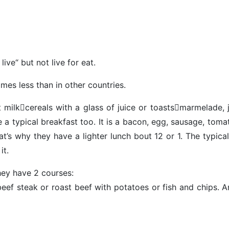
ive“ but not live for eat.
mes less than in other countries.
st milkcereals with a glass of juice or toastsmarmelade, 
 a typical breakfast too. It is a bacon, egg, sausage, tom
t’s why they have a lighter lunch bout 12 or 1. The typica
it.
hey have 2 courses:
beef steak or roast beef with potatoes or fish and chips. 