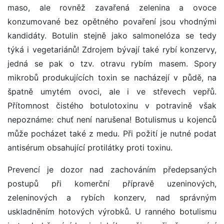
maso, ale rovněž zavařená zelenina a ovoce
konzumované bez opětného povaření jsou vhodnými
kandidáty. Botulin stejně jako salmonelóza se tedy
týká i vegetariánů! Zdrojem bývají také rybí konzervy,
jedná se pak o tzv. otravu rybím masem. Spory
mikrobů produkujících toxin se nacházejí v půdě, na
špatně umytém ovoci, ale i ve střevech vepřů.
Přítomnost čistého botulotoxinu v potravině však
nepoznáme: chuť není narušena! Botulismus u kojenců
může pocházet také z medu. Při požití je nutné podat
antisérum obsahující protilátky proti toxinu.
Prevencí je dozor nad zachováním předepsaných
postupů při komerční přípravě uzeninových,
zeleninových a rybích konzerv, nad správným
uskladněním hotových výrobků. U ranného botulismu