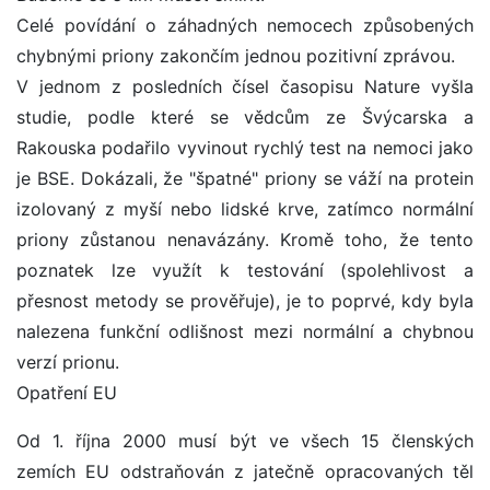
Celé povídání o záhadných nemocech způsobených
chybnými priony zakončím jednou pozitivní zprávou.
V jednom z posledních čísel časopisu Nature vyšla
studie, podle které se vědcům ze Švýcarska a
Rakouska podařilo vyvinout rychlý test na nemoci jako
je BSE. Dokázali, že "špatné" priony se váží na protein
izolovaný z myší nebo lidské krve, zatímco normální
priony zůstanou nenavázány. Kromě toho, že tento
poznatek lze využít k testování (spolehlivost a
přesnost metody se prověřuje), je to poprvé, kdy byla
nalezena funkční odlišnost mezi normální a chybnou
verzí prionu.
Opatření EU
Od 1. října 2000 musí být ve všech 15 členských
zemích EU odstraňován z jatečně opracovaných těl