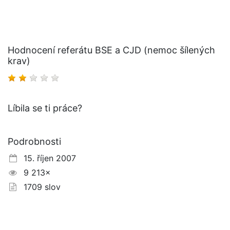
Hodnocení referátu BSE a CJD (nemoc šílených
krav)
Líbila se ti práce?
Podrobnosti
15. říjen 2007
9 213×
1709 slov