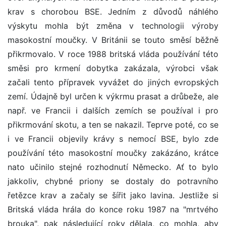
krav s chorobou BSE. Jedním z důvodů náhlého
výskytu mohla být změna v technologii výroby
masokostní moučky. V Británii se touto směsí běžně
přikrmovalo. V roce 1988 britská vláda používání této
směsi pro krmení dobytka zakázala, výrobci však
začali tento přípravek vyvážet do jiných evropských
zemí. Údajně byl určen k výkrmu prasat a drůbeže, ale
např. ve Francii i dalších zemích se používal i pro
přikrmování skotu, a ten se nakazil. Teprve poté, co se
i ve Francii objevily krávy s nemocí BSE, bylo zde
používání této masokostní moučky zakázáno, krátce
nato učinilo stejné rozhodnutí Německo. Ať to bylo
jakkoliv, chybné priony se dostaly do potravního
řetězce krav a začaly se šířit jako lavina. Jestliže si
Britská vláda hrála do konce roku 1987 na "mrtvého
brouka", pak následující roky dělala, co mohla, aby