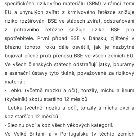
specifického rizikového materiálu (SRM) v rámci zemí
EU a uhynulých zvířat z krmivového řetězce snižuje
riziko rozšiřování BSE ve stádech zvířat, odstraňování
z potravního řetězce snižuje riziko BSE pro
spotřebitele. První případ BSE v Dánsku, zjištěný v
březnu tohoto roku dále osvětlil, jak je nezbytné
bojovat cíleně proti přenosu BSE ve všech zemích EU.
Ve všech členských státech odstraňují jatky, bourárny
a asanační ústavy tyto tkáně, považované za rizikový
materiál:
· Lebku (včetně mozku a očí), tonzily, míchu a ileum
(kyčelník) skotu staršího 12 měsíců
· Lebku (včetně mozku a očí), tonzily a míchu ovcí a
koz starších 12 měsíců
· Slezinu ovcí a koz všech věkových kategorií.
Ve Velké Británii a v Portugalsku (v těchto zemích