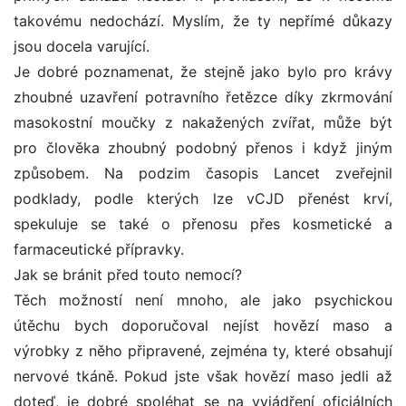
takovému nedochází. Myslím, že ty nepřímé důkazy
jsou docela varující.
Je dobré poznamenat, že stejně jako bylo pro krávy
zhoubné uzavření potravního řetězce díky zkrmování
masokostní moučky z nakažených zvířat, může být
pro člověka zhoubný podobný přenos i když jiným
způsobem. Na podzim časopis Lancet zveřejnil
podklady, podle kterých lze vCJD přenést krví,
spekuluje se také o přenosu přes kosmetické a
farmaceutické přípravky.
Jak se bránit před touto nemocí?
Těch možností není mnoho, ale jako psychickou
útěchu bych doporučoval nejíst hovězí maso a
výrobky z něho připravené, zejména ty, které obsahují
nervové tkáně. Pokud jste však hovězí maso jedli až
doteď, je dobré spoléhat se na vyjádření oficiálních