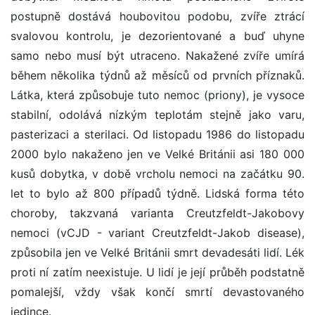
postupně dostává houbovitou podobu, zvíře ztrácí
svalovou kontrolu, je dezorientované a buď uhyne
samo nebo musí být utraceno. Nakažené zvíře umírá
během několika týdnů až měsíců od prvních příznaků.
Látka, která způsobuje tuto nemoc (priony), je vysoce
stabilní, odolává nízkým teplotám stejně jako varu,
pasterizaci a sterilaci. Od listopadu 1986 do listopadu
2000 bylo nakaženo jen ve Velké Británii asi 180 000
kusů dobytka, v době vrcholu nemoci na začátku 90.
let to bylo až 800 případů týdně. Lidská forma této
choroby, takzvaná varianta Creutzfeldt-Jakobovy
nemoci (vCJD - variant Creutzfeldt-Jakob disease),
způsobila jen ve Velké Británii smrt devadesáti lidí. Lék
proti ní zatím neexistuje. U lidí je její průběh podstatně
pomalejší, vždy však končí smrtí devastovaného
jedince.