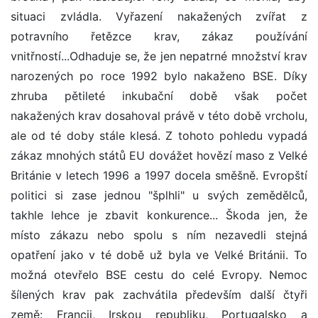
situaci zvládla. Vyřazení nakažených zvířat z
potravního řetězce krav, zákaz používání
vnitřností...Odhaduje se, že jen nepatrné množství krav
narozených po roce 1992 bylo nakaženo BSE. Díky
zhruba pětileté inkubační době však počet
nakažených krav dosahoval právě v této době vrcholu,
ale od té doby stále klesá. Z tohoto pohledu vypadá
zákaz mnohých států EU dovážet hovězí maso z Velké
Británie v letech 1996 a 1997 docela směšně. Evropští
politici si zase jednou "šplhli" u svých zemědělců,
takhle lehce je zbavit konkurence... Škoda jen, že
místo zákazu nebo spolu s ním nezavedli stejná
opatření jako v té době už byla ve Velké Británii. To
možná otevřelo BSE cestu do celé Evropy. Nemoc
šílených krav pak zachvátila především další čtyři
země: Francii, Irskou republiku, Portugalsko a