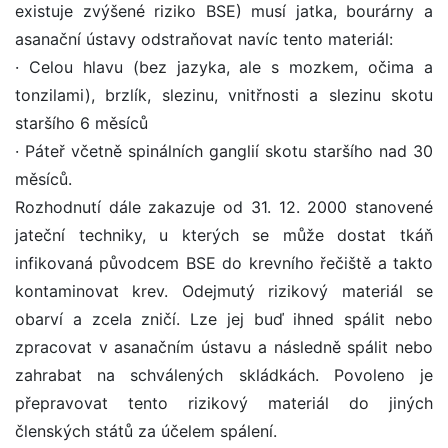
existuje zvýšené riziko BSE) musí jatka, bourárny a
asanační ústavy odstraňovat navíc tento materiál:
· Celou hlavu (bez jazyka, ale s mozkem, očima a
tonzilami), brzlík, slezinu, vnitřnosti a slezinu skotu
staršího 6 měsíců
· Páteř včetně spinálních ganglií skotu staršího nad 30
měsíců.
Rozhodnutí dále zakazuje od 31. 12. 2000 stanovené
jateční techniky, u kterých se může dostat tkáň
infikovaná původcem BSE do krevního řečiště a takto
kontaminovat krev. Odejmutý rizikový materiál se
obarví a zcela zničí. Lze jej buď ihned spálit nebo
zpracovat v asanačním ústavu a následně spálit nebo
zahrabat na schválených skládkách. Povoleno je
přepravovat tento rizikový materiál do jiných
členských států za účelem spálení.