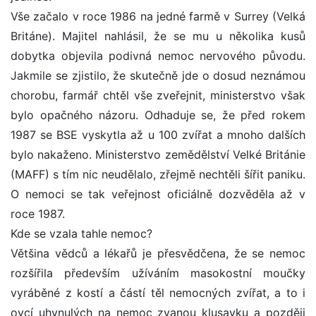
Vše začalo v roce 1986 na jedné farmě v Surrey (Velká
Británe). Majitel nahlásil, že se mu u několika kusů
dobytka objevila podivná nemoc nervového původu.
Jakmile se zjistilo, že skutečně jde o dosud neznámou
chorobu, farmář chtěl vše zveřejnit, ministerstvo však
bylo opačného názoru. Odhaduje se, že před rokem
1987 se BSE vyskytla až u 100 zvířat a mnoho dalších
bylo nakaženo. Ministerstvo zemědělství Velké Británie
(MAFF) s tím nic neudělalo, zřejmě nechtěli šířit paniku.
O nemoci se tak veřejnost oficiálně dozvěděla až v
roce 1987.
Kde se vzala tahle nemoc?
Většina vědců a lékařů je přesvědčena, že se nemoc
rozšířila především užíváním masokostní moučky
vyráběné z kostí a částí těl nemocných zvířat, a to i
ovcí uhynulých na nemoc zvanou klusavku a později