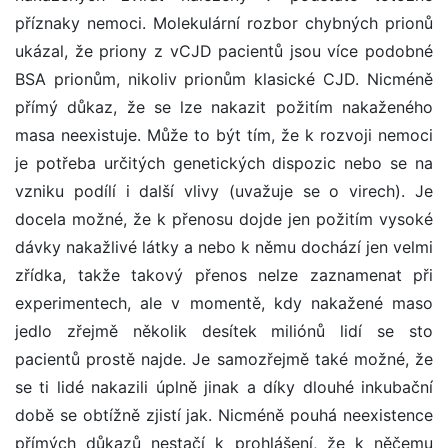
příznaky nemoci. Molekulární rozbor chybných prionů
ukázal, že priony z vCJD pacientů jsou více podobné
BSA prionům, nikoliv prionům klasické CJD. Nicméně
přímý důkaz, že se lze nakazit požitím nakaženého
masa neexistuje. Může to být tím, že k rozvoji nemoci
je potřeba určitých genetických dispozic nebo se na
vzniku podílí i další vlivy (uvažuje se o virech). Je
docela možné, že k přenosu dojde jen požitím vysoké
dávky nakažlivé látky a nebo k němu dochází jen velmi
zřídka, takže takový přenos nelze zaznamenat při
experimentech, ale v momentě, kdy nakažené maso
jedlo zřejmě několik desítek miliónů lidí se sto
pacientů prostě najde. Je samozřejmě také možné, že
se ti lidé nakazili úplně jinak a díky dlouhé inkubační
době se obtížně zjistí jak. Nicméně pouhá neexistence
přímých důkazů nestačí k prohlášení, že k něčemu