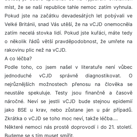
míst, že se naší republice tahle nemoc zatím vyhnula.
Pokud jste na začátku devadesátých let pobývali ve
Velké Británii, snad Vás utěší, že na vCJD onemocněla
zatím necelá stovka lidí. Pokud jste kuřáci, máte tedy
o několik řádů větší pravděpodobnost, že umřete na
rakovinu plic než na vCJD.
A co léčba?
Podle toho, co jsem našel v literatuře není vůbec
jednoduché vCJD správně diagnostikovat. O
nejrůznějších možnostech přenosu na člověka se
neustále spekuluje. Testy jsou finančně a časově
náročné. Neví se jestli vCJD bude stejnou epidemií
jako BSE u krav, nebo zůstane jen u pár případů.
Zkrátka o vCJD se toho moc neví, takže léčba….
Některé nemoci nás prostě doprovodí i do 21. století.
Budeme se s tím muset smířit.