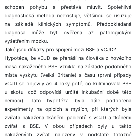
schopen pohybu a přestává mluvit. Spolehlivá
diagnostická metoda neexistuje, většinou se usuzuje
na základě klinických symptomů. Předpokládaná
diagnosa může být ověřena až patologickým
vyšetřením mozku.
Jaké jsou důkazy pro spojení mezi BSE a vCJD?
Hypotéza, že vCJD se přenáší na člověka z hovězího
masa nakaženého BSE vznikla na základě podobného
místa výskytu (Velká Britanie) a času (první případy
vCJD se objevily asi 4 roky poté, co kulminovala BSE
u skotu, což odpovídá určité inkubační době této
nemoci). Tato hypotéza byla dále podpořena
experimenty na opicích a myších, při kterých byla
zvířata nakažena tkáněmi pacientů s vCJD a tkáněmi
zvířat s BSE. V obou případech byly u takto
nakažených zvířat nalezeny v podstatě totožné