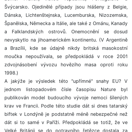
Švýcarsko. Ojedinělé případy jsou hlášeny z Belgie,
Dánska, Lichtenštejnska, Lucemburska, Nizozemska,
Španělska, Německa a Itálie, ale také z Ománu, Kanady
a Falklandských ostrovů. Onemocnění se dosud
nevyskytlo na jihoamerickém kontinentu. (V Argentině
a Brazílii, kde se údajně nikdy britská masokostní
moučka nepoužívala, se předpokládá v roce 2001
zdvojnásobení vývozu hovězího masa oproti roku
1998.)
A jakýže je výsledek této "upřímné" snahy EU? V
jednom listopadovém čísle časopisu Nature byl
publikován model budoucího vývoje nemoci šílených
krav ve Francii. Podle této studie dát si dnes tatarský
biftek v Londýně je podstatně méně nebezpečné než
dát si to samé v Paříži. Předpokládá se totiž, že ve
Velké Británii se do potravního řetězce dostala za