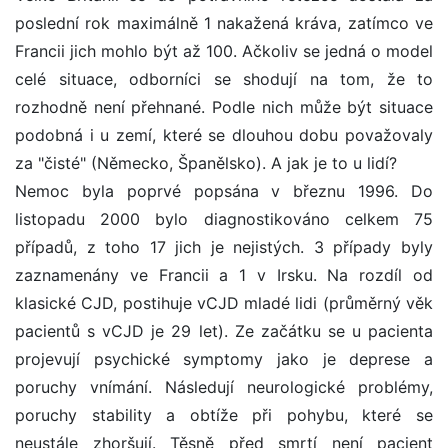
poslední rok maximálně 1 nakažená kráva, zatímco ve
Francii jich mohlo být až 100. Ačkoliv se jedná o model
celé situace, odborníci se shodují na tom, že to
rozhodně není přehnané. Podle nich může být situace
podobná i u zemí, které se dlouhou dobu považovaly
za "čisté" (Německo, Španělsko). A jak je to u lidí?
Nemoc byla poprvé popsána v březnu 1996. Do
listopadu 2000 bylo diagnostikováno celkem 75
případů, z toho 17 jich je nejistých. 3 případy byly
zaznamenány ve Francii a 1 v Irsku. Na rozdíl od
klasické CJD, postihuje vCJD mladé lidi (průměrný věk
pacientů s vCJD je 29 let). Ze začátku se u pacienta
projevují psychické symptomy jako je deprese a
poruchy vnímání. Následují neurologické problémy,
poruchy stability a obtíže při pohybu, které se
neustále zhoršují. Těsně před smrtí není pacient