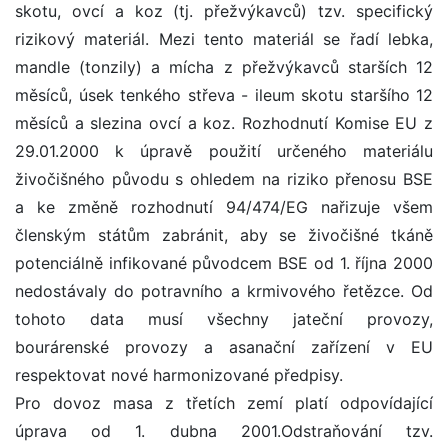
skotu, ovcí a koz (tj. přežvýkavců) tzv. specifický
rizikový materiál. Mezi tento materiál se řadí lebka,
mandle (tonzily) a mícha z přežvýkavců starších 12
měsíců, úsek tenkého střeva - ileum skotu staršího 12
měsíců a slezina ovcí a koz. Rozhodnutí Komise EU z
29.01.2000 k úpravě použití určeného materiálu
živočišného původu s ohledem na riziko přenosu BSE
a ke změně rozhodnutí 94/474/EG nařizuje všem
členským státům zabránit, aby se živočišné tkáně
potenciálně infikované původcem BSE od 1. října 2000
nedostávaly do potravního a krmivového řetězce. Od
tohoto data musí všechny jateční provozy,
bourárenské provozy a asanační zařízení v EU
respektovat nové harmonizované předpisy.
Pro dovoz masa z třetích zemí platí odpovídající
úprava od 1. dubna 2001.Odstraňování tzv.