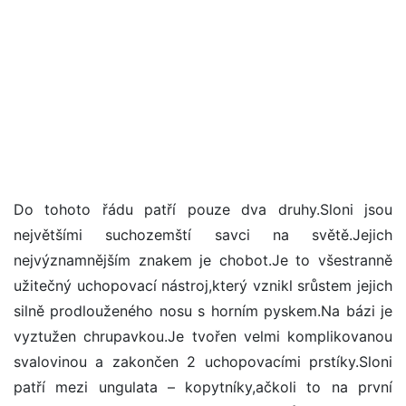
Do tohoto řádu patří pouze dva druhy.Sloni jsou
největšími suchozemští savci na světě.Jejich
nejvýznamnějším znakem je chobot.Je to všestranně
užitečný uchopovací nástroj,který vznikl srůstem jejich
silně prodlouženého nosu s horním pyskem.Na bázi je
vyztužen chrupavkou.Je tvořen velmi komplikovanou
svalovinou a zakončen 2 uchopovacími prstíky.Sloni
patří mezi ungulata – kopytníky,ačkoli to na první