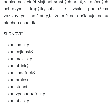
pohled není vidět.Mají pět srostlých prstů,zakončených
nehtovými kopýtky,noha je však podložena
vazivovitými polštářky,takže měkce došlapuje celou
plochou chodidla.
SLONOVITÍ
- slon indický
- slon cejlonský
- slon malajský
- slon africký
- slon jihoafrický
- slon pralesní
- slon stepní
- slon východoafrický
- slon atlaský