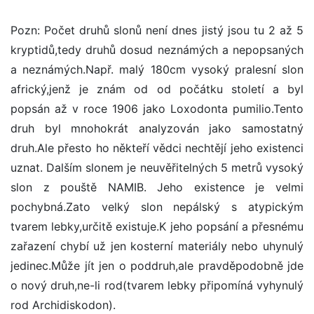
Pozn: Počet druhů slonů není dnes jistý jsou tu 2 až 5
kryptidů,tedy druhů dosud neznámých a nepopsaných
a neznámých.Např. malý 180cm vysoký pralesní slon
africký,jenž je znám od od počátku století a byl
popsán až v roce 1906 jako Loxodonta pumilio.Tento
druh byl mnohokrát analyzován jako samostatný
druh.Ale přesto ho někteří vědci nechtějí jeho existenci
uznat. Dalším slonem je neuvěřitelných 5 metrů vysoký
slon z pouště NAMIB. Jeho existence je velmi
pochybná.Zato velký slon nepálský s atypickým
tvarem lebky,určitě existuje.K jeho popsání a přesnému
zařazení chybí už jen kosterní materiály nebo uhynulý
jedinec.Může jít jen o poddruh,ale pravděpodobně jde
o nový druh,ne-li rod(tvarem lebky připomíná vyhynulý
rod Archidiskodon).