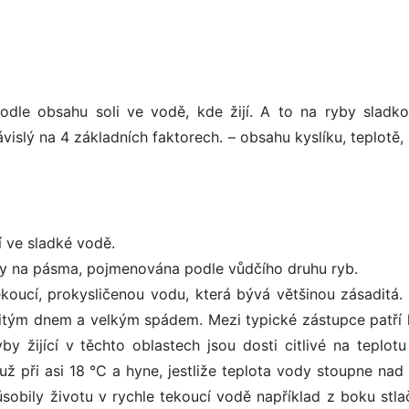
dle obsahu soli ve vodě, kde žijí. A to na ryby sladko
vislý na 4 základních faktorech. – obsahu kyslíku, teplotě,
jí ve sladké vodě.
leny na pásma, pojmenována podle vůdčího druhu ryb.
koucí, prokysličenou vodu, která bývá většinou zásaditá.
nitým dnem a velkým spádem. Mezi typické zástupce patří
y žijící v těchto oblastech jsou dosti citlivé na teplotu
 už při asi 18 °C a hyne, jestliže teplota vody stoupne nad
obily životu v rychle tekoucí vodě například z boku stl