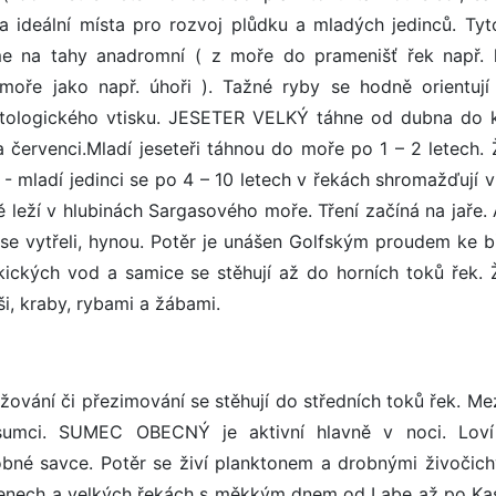
a ideální místa pro rozvoj plůdku a mladých jedinců. Tyt
eme na tahy anadromní ( z moře do pramenišť řek např. l
moře jako např. úhoři ). Tažné ryby se hodně orientují
etologického vtisku. JESETER VELKÝ táhne od dubna do 
a červenci.Mladí jeseteři táhnou do moře po 1 – 2 letech. Ž
 mladí jedinci se po 4 – 10 letech v řekách shromažďují v
ě leží v hlubinách Sargasového moře. Tření začíná na jaře. 
í se vytřeli, hynou. Potěr je unášen Golfským proudem ke 
ických vod a samice se stěhují až do horních toků řek. Ž
i, kraby, rybami a žábami.
ožování či přezimování se stěhují do středních toků řek. Me
o sumci. SUMEC OBECNÝ je aktivní hlavně v noci. Loví
robné savce. Potěr se živí planktonem a drobnými živočich
ramenech a velkých řekách s měkkým dnem od Labe až po Ka