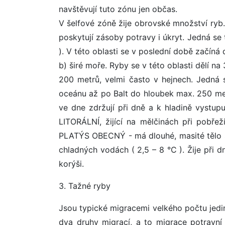
navštěvují tuto zónu jen občas.
V šelfové zóně žije obrovské množství ryb.
poskytují zásoby potravy i úkryt. Jedná se
). V této oblasti se v poslední době začíná
b) širé moře. Ryby se v této oblasti dělí n
200 metrů, velmi často v hejnech. Jedná 
oceánu až po Balt do hloubek max. 250 met
ve dne zdržují při dně a k hladině vystup
LITORÁLNÍ, žijící na mělčinách při pobřeží
PLATÝS OBECNÝ - má dlouhé, masité tělo s 
chladných vodách ( 2,5 – 8 °C ). Žije při d
korýši.
3. Tažné ryby
Jsou typické migracemi velkého počtu jed
dva druhy migrací, a to migrace potravní 