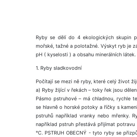
Ryby se dělí do 4 ekologických skupin po
mořské, tažné a polotažné. Výskyt ryb je zá
pH ( kyselosti ) a obsahu minerálních látek.
1. Ryby sladkovodní
Počítají se mezi ně ryby, které celý život ži
a) Ryby žijící v řekách – toky řek jsou dě
Pásmo pstruhové – má chladnou, rychle te
se hlavně o horské potoky a říčky s kame
pstruhů například vranky nebo mřenky. Ryb
například pstruh přestává přijímat potravu
°C. PSTRUH OBECNÝ - tyto ryby se přizpůs