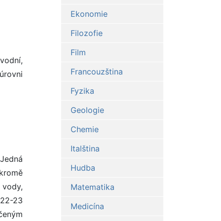
Ekonomie
Filozofie
Film
vodní,
Francouzština
 úrovni
Fyzika
Geologie
Chemie
Italština
 Jedná
Hudba
 kromě
 vody,
Matematika
 22-23
Medicína
ačeným