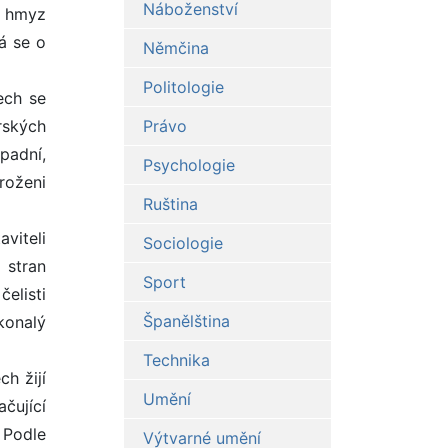
Náboženství
ě hmyz
ná se o
Němčina
Politologie
ech se
rských
Právo
padní,
Psychologie
roženi
Ruština
viteli
Sociologie
 stran
Sport
čelisti
Španělština
konalý
Technika
h žijí
Umění
ačující
 Podle
Výtvarné umění