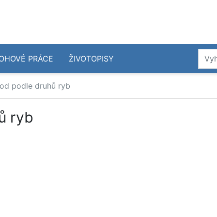
OHOVÉ PRÁCE
ŽIVOTOPISY
vod podle druhů ryb
ů ryb