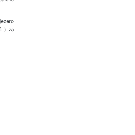
 jezero
ů ) za