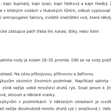
 kapr šupinatý, kapr lysec, kapr řádkový a kapr hladký. Ž
 se v klidných vodách v hlubokých tůních, odkud vyplouvají
í antropogenní faktory, zvláště znečištění vod, které někd
ké zástupce patří třeba líni, karasi, štiky, nebo lidmi
salinita vody je kolem 28-35 promile. Dělí se na vody pobř
oblastí. Na zónu příbojovou, přílivovou a šelfovou.
kyvům okolních životních podmínek. Například salinita 
to zóně nežije velké množství druhů ryb. Snad jenom k ži
vé, slizouni a některé vranky.
 výkyvům v podmínkách. V některých oblastech je rozdí
asti nežije dlouhodobě mnoho druhů ryb ( smačkové ). Velk