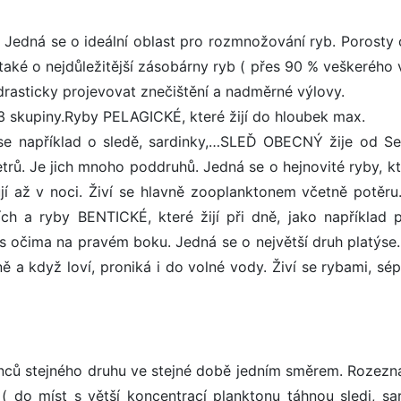
 Jedná se o ideální oblast pro rozmnožování ryb. Porosty 
 také o nejdůležitější zásobárny ryb ( přes 90 % veškerého 
 drasticky projevovat znečištění a nadměrné výlovy.
a 3 skupiny.Ryby PELAGICKÉ, které žijí do hloubek max.
se například o sledě, sardinky,…SLEĎ OBECNÝ žije od Sev
rů. Je jich mnoho poddruhů. Jedná se o hejnovité ryby, kt
ují až v noci. Živí se hlavně zooplanktonem včetně potěru
ch a ryby BENTICKÉ, které žijí při dně, jako například pl
očima na pravém boku. Jedná se o největší druh platýse. 
ně a když loví, proniká i do volné vody. Živí se rybami, sé
inců stejného druhu ve stejné době jedním směrem. Rozez
( do míst s větší koncentrací planktonu táhnou sledi, sar