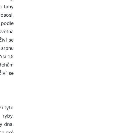
o tahy
ososi,
 podle
května
iví se
 srpnu
Asi 1,5
břehům
iví se
zi tyto
 ryby,
y dna.
spické