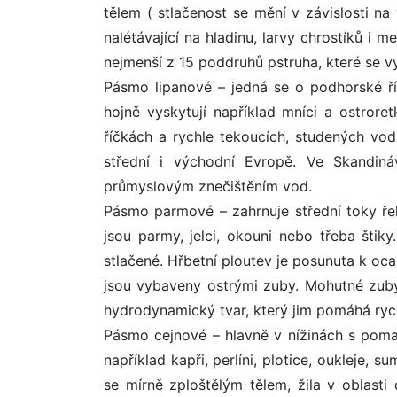
tělem ( stlačenost se mění v závislosti na
nalétávající na hladinu, larvy chrostíků i 
nejmenší z 15 poddruhů pstruha, které se vy
Pásmo lipanové – jedná se o podhorské ří
hojně vyskytují například mníci a ostror
říčkách a rychle tekoucích, studených vo
střední i východní Evropě. Ve Skandináv
průmyslovým znečištěním vod.
Pásmo parmové – zahrnuje střední toky ře
jsou parmy, jelci, okouni nebo třeba šti
stlačené. Hřbetní ploutev je posunuta k ocas
jsou vybaveny ostrými zuby. Mohutné zuby
hydrodynamický tvar, který jim pomáhá rychl
Pásmo cejnové – hlavně v nížinách s poma
například kapři, perlíni, plotice, oukleje,
se mírně zploštělým tělem, žila v oblast