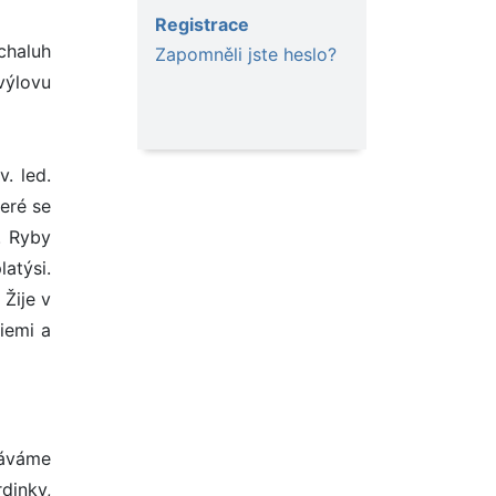
Registrace
chaluh
Zapomněli jste heslo?
výlovu
. led.
eré se
. Ryby
atýsi.
Žije v
piemi a
náváme
dinky,