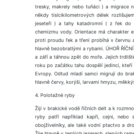
tresky, makrely nebo tuňáci ) a migrace n
někdy tisícikilometrových délek rozlišuj
jeseteři ) a tahy katadromní ( z řek do 
chemizmu vody. Orientace má charakter 
proti proudu řek a tření probíhá v červnu 
hlavně bezobratlými a rybami. ÚHOŘ ŘÍČNÍ -
a září a táhnou zpět do moře. Jejich trdlišt
roku po začátku tahu dospělí jedinci, kteř
Evropy. Odtud mladí samci migrují do brak
hlavně červy, korýši, larvami hmyzu, měkkýš
4. Polotažné ryby
Žijí v brakické vodě říčních delt a k rozmn
ryby patří například kapři, cejni, neb
obojživelníky, ale také vodní ptactvo a d
Žije hlavně v teplých jezerech, slepých 