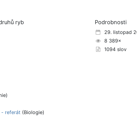
druhů ryb
Podrobnosti
29. listopad 
8 389×
1094 slov
ie)
 - referát
(Biologie)