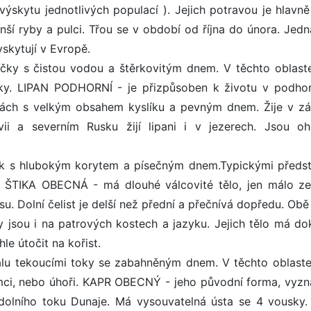
 výskytu jednotlivých populací ). Jejich potravou je hlavn
menší ryby a pulci. Třou se v období od října do února. Jed
skytují v Evropě.
čky s čistou vodou a štěrkovitým dnem. V těchto oblast
etky. LIPAN PODHORNÍ - je přizpůsoben k životu v podho
dách s velkým obsahem kyslíku a pevným dnem. Žije v zá
ii a severním Rusku žijí lipani i v jezerech. Jsou oh
k s hlubokým korytem a písečným dnem.Typickými předsta
ky. ŠTIKA OBECNÁ - má dlouhé válcovité tělo, jen málo ze
u. Dolní čelist je delší než přední a přečnívá dopředu. Obě 
 jsou i na patrových kostech a jazyku. Jejich tělo má do
e útočit na kořist.
lu tekoucími toky se zabahněným dnem. V těchto oblastec
 sumci, nebo úhoři. KAPR OBECNÝ - jeho původní forma, vyzn
i dolního toku Dunaje. Má vysouvatelná ústa se 4 vousky.