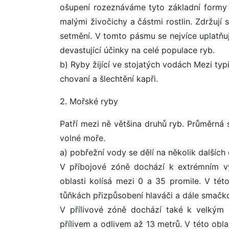
ošupení rozeznáváme tyto základní formy :
malými živočichy a částmi rostlin. Zdržují
setmění. V tomto pásmu se nejvíce uplatňuj
devastující účinky na celé populace ryb.
b) Ryby žijící ve stojatých vodách Mezi typic
chovaní a šlechtění kapři.
2. Mořské ryby
Patří mezi ně většina druhů ryb. Průměrná 
volné moře.
a) pobřežní vody se dělí na několik dalších 
V příbojové zóně dochází k extrémním vý
oblasti kolísá mezi 0 a 35 promile. V té
tůňkách přizpůsobení hlaváči a dále smačko
V přílivové zóně dochází také k velkým
přílivem a odlivem až 13 metrů. V této obl