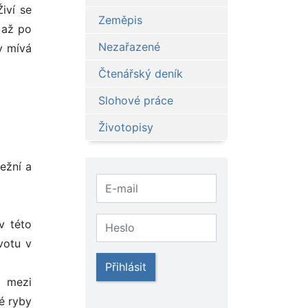
iví se
Zeměpis
 až po
Nezařazené
y mívá
Čtenářský deník
Slohové práce
Životopisy
ežní a
v této
votu v
Přihlásit
l mezi
é ryby