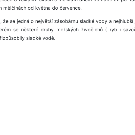
ch mělčinách od května do července.
, že se jedná o největší zásobárnu sladké vody a nejhlubší
terém se některé druhy mořských živočichů ( ryb i savc
přizpůsobily sladké vodě.