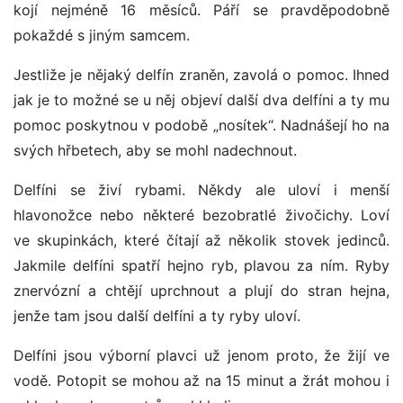
kojí nejméně 16 měsíců. Páří se pravděpodobně
pokaždé s jiným samcem.
Jestliže je nějaký delfín zraněn, zavolá o pomoc. Ihned
jak je to možné se u něj objeví další dva delfíni a ty mu
pomoc poskytnou v podobě „nosítek“. Nadnášejí ho na
svých hřbetech, aby se mohl nadechnout.
Delfíni se živí rybami. Někdy ale uloví i menší
hlavonožce nebo některé bezobratlé živočichy. Loví
ve skupinkách, které čítají až několik stovek jedinců.
Jakmile delfíni spatří hejno ryb, plavou za ním. Ryby
znervózní a chtějí uprchnout a plují do stran hejna,
jenže tam jsou další delfíni a ty ryby uloví.
Delfíni jsou výborní plavci už jenom proto, že žijí ve
vodě. Potopit se mohou až na 15 minut a žrát mohou i