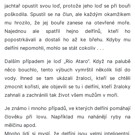
jachtař opustit svou loď, protože jeho loď se při bouři
poškodila. Spustil se na člun, ale každým okamžikem
mu hrozilo, že jej bouře zanese na otevřené moře.
Najednou ale spatřil hejno delfínů, kteří ho
popostrkávali a dostali ho až ke břehu. Kdyby mu
delfíni nepomohli, mohlo se stát cokoliv . . .
Dalším případem je loď „Rio Ataro“. Když na palubě
něco bouchlo, tento výbuch vymrštil několik lidí do
vody. Ihned se tam ukázali žraloci, kteří se chtěli
zmocnit kořisti, ale objevili se tu i delfíni, kteří žraloky
zahnali a zachránili tak život všem mužům v moři.
Je známo i mnoho případů, ve kterých delfíni pomáhají
člověku při lovu. Například mu nahánějí ryby na
mělčinu apod.
Mnoho lidí si myslí, že delfíni jsou velmi inteligentní.