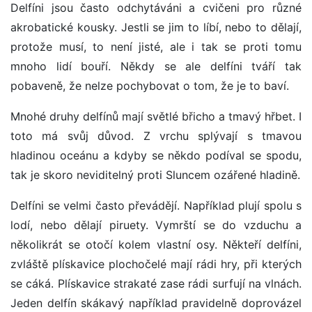
Delfíni jsou často odchytáváni a cvičeni pro různé
akrobatické kousky. Jestli se jim to líbí, nebo to dělají,
protože musí, to není jisté, ale i tak se proti tomu
mnoho lidí bouří. Někdy se ale delfíni tváří tak
pobaveně, že nelze pochybovat o tom, že je to baví.
Mnohé druhy delfínů mají světlé břicho a tmavý hřbet. I
toto má svůj důvod. Z vrchu splývají s tmavou
hladinou oceánu a kdyby se někdo podíval se spodu,
tak je skoro neviditelný proti Sluncem ozářené hladině.
Delfíni se velmi často převádějí. Například plují spolu s
lodí, nebo dělají piruety. Vymrští se do vzduchu a
několikrát se otočí kolem vlastní osy. Někteří delfíni,
zvláště plískavice plochočelé mají rádi hry, při kterých
se cáká. Plískavice strakaté zase rádi surfují na vlnách.
Jeden delfín skákavý například pravidelně doprovázel