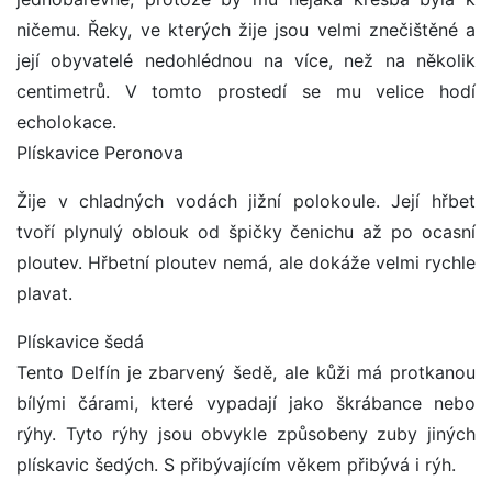
ničemu. Řeky, ve kterých žije jsou velmi znečištěné a
její obyvatelé nedohlédnou na více, než na několik
centimetrů. V tomto prostedí se mu velice hodí
echolokace.
Plískavice Peronova
Žije v chladných vodách jižní polokoule. Její hřbet
tvoří plynulý oblouk od špičky čenichu až po ocasní
ploutev. Hřbetní ploutev nemá, ale dokáže velmi rychle
plavat.
Plískavice šedá
Tento Delfín je zbarvený šedě, ale kůži má protkanou
bílými čárami, které vypadají jako škrábance nebo
rýhy. Tyto rýhy jsou obvykle způsobeny zuby jiných
plískavic šedých. S přibývajícím věkem přibývá i rýh.