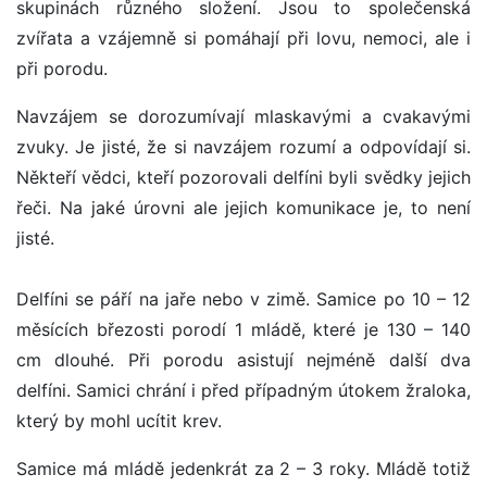
skupinách různého složení. Jsou to společenská
zvířata a vzájemně si pomáhají při lovu, nemoci, ale i
při porodu.
Navzájem se dorozumívají mlaskavými a cvakavými
zvuky. Je jisté, že si navzájem rozumí a odpovídají si.
Někteří vědci, kteří pozorovali delfíni byli svědky jejich
řeči. Na jaké úrovni ale jejich komunikace je, to není
jisté.
Delfíni se páří na jaře nebo v zimě. Samice po 10 – 12
měsících březosti porodí 1 mládě, které je 130 – 140
cm dlouhé. Při porodu asistují nejméně další dva
delfíni. Samici chrání i před případným útokem žraloka,
který by mohl ucítit krev.
Samice má mládě jedenkrát za 2 – 3 roky. Mládě totiž