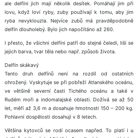
ale delfíni jich mají několik desítek. Pomáhají jim při
lovu, když loví ryby, zuby používají k tomu, aby jim
ryba nevyklouzla. Nejvíce zubů má pravděpodobně
delfín dlouholebý. Bylo jich napočítáno až 260.
I přesto, že všichni delfíni patří do stejné čeledi, liší se
jejich barva, tvar těla nebo např. způsob života.
Delfín skákavý
Tento druh delfínů není na rozdíl od ostatních
ohrožený. Vyskytuje se při pobřeží Atlanského oceánu,
ve většině severní časti Tichého oceánu a také v
Rudém moři a indomalajské oblasti. Dožívá se až 50
let, měří až 3,6 m a dosahuje hmotnosti 150 – 200 kg.
Pohlavní dospělosti dosahují v 8 letech.
Většina kytovců se rodí ocasem napřed. To platí i u