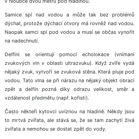
v hloubce dvou metrů pod hladinou.
Samice spí nad vodou a může tak bez problémů
dýchat, protože dýchací otvory má rovněž nad vodou.
Naopak samci spí pod vodou a musí se občas vynořit
na nadechnutí.
Delfíni se orientují pomocí echolokace (vnímaní
zvukových vln v oblasti ultrazvuku). Když zvíře vydá
nějaký zvuk, vytvoří se zvuková stěna. Která pluje pod
vodou. Tato vlna se při nárazu na nějaký objekt obrací
zpět a delfín pozná díky odrazu velikost, směr a
vzdálenost předmětu (např. kořisti).
Často někteří kytovci uvíznou na hladině. Někdy jsou
to mrtvá zvířata, ale stává se, že se tam zachytí živá
zvířata a nemohou se dostat zpět do vody.