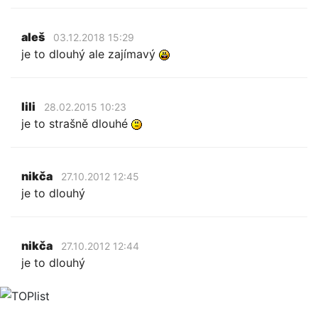
aleš
03.12.2018 15:29
je to dlouhý ale zajímavý
lili
28.02.2015 10:23
je to strašně dlouhé
nikča
27.10.2012 12:45
je to dlouhý
nikča
27.10.2012 12:44
je to dlouhý