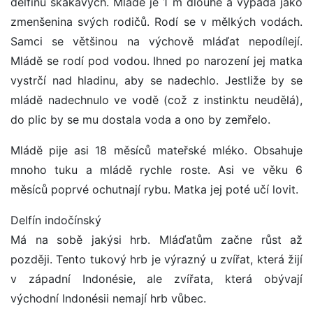
delfínů skákavých. Mládě je 1 m dlouhé a vypadá jako
zmenšenina svých rodičů. Rodí se v mělkých vodách.
Samci se většinou na výchově mláďat nepodílejí.
Mládě se rodí pod vodou. Ihned po narození jej matka
vystrčí nad hladinu, aby se nadechlo. Jestliže by se
mládě nadechnulo ve vodě (což z instinktu neudělá),
do plic by se mu dostala voda a ono by zemřelo.
Mládě pije asi 18 měsíců mateřské mléko. Obsahuje
mnoho tuku a mládě rychle roste. Asi ve věku 6
měsíců poprvé ochutnají rybu. Matka jej poté učí lovit.
Delfín indočínský
Má na sobě jakýsi hrb. Mláďatům začne růst až
později. Tento tukový hrb je výrazný u zvířat, která žijí
v západní Indonésie, ale zvířata, která obývají
východní Indonésii nemají hrb vůbec.