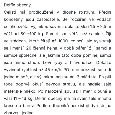
Delfín obecný
Čelisti má prodloužené v dlouhé rostrum. Přední
končetiny jsou zašpičatělé. Je rozšířen ve vodách
celého světa, výjimkou severní oblasti. Měří 1,5 – 2,5 m
váží od 80 –100 kg. Samci jsou větší než samice. Žijí
ve stádech, které čítají až 1000 jedinců, ale vyskytují
se i menší, 20 členná hejna. V době páření žijí samci a
samice společně, ale jakmile tato doba pomine, samci
jsou mimo stádo. Loví ryby a hlavonožce. Dokáže
vyvinout rychlost až 45 km/h. PO roce březosti se rodí
jedno mládě, ale výjimkou nejsou ani 3 mláďata. Po půl
roce poprvé okusí pevnou stravu, ale nadále saje
mateřské mléko. Po narození jsou až 1 metr dlouhá a
váží 11 – 16 kg. Delfín obecný má na svém těle mnoho
kreseb a barev. Podle odborníků neexistují dva stejně
zbarvení jedinci.