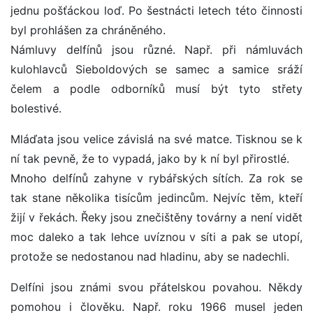
jednu pošťáckou loď. Po šestnácti letech této činnosti
byl prohlášen za chráněného.
Námluvy delfínů jsou různé. Např. při námluvách
kulohlavců Sieboldových se samec a samice sráží
čelem a podle odborníků musí být tyto střety
bolestivé.
Mláďata jsou velice závislá na své matce. Tisknou se k
ní tak pevně, že to vypadá, jako by k ní byl přirostlé.
Mnoho delfínů zahyne v rybářských sítích. Za rok se
tak stane několika tisícům jedincům. Nejvíc těm, kteří
žijí v řekách. Řeky jsou znečištěny továrny a není vidět
moc daleko a tak lehce uvíznou v síti a pak se utopí,
protože se nedostanou nad hladinu, aby se nadechli.
Delfíni jsou známi svou přátelskou povahou. Někdy
pomohou i člověku. Např. roku 1966 musel jeden