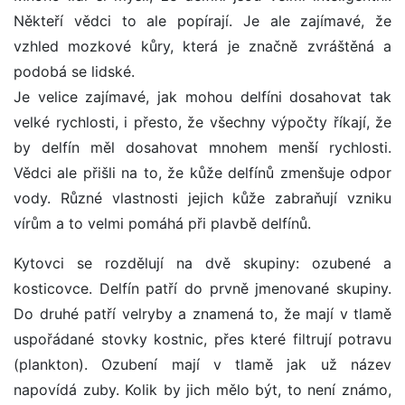
Někteří vědci to ale popírají. Je ale zajímavé, že
vzhled mozkové kůry, která je značně zvráštěná a
podobá se lidské.
Je velice zajímavé, jak mohou delfíni dosahovat tak
velké rychlosti, i přesto, že všechny výpočty říkají, že
by delfín měl dosahovat mnohem menší rychlosti.
Vědci ale přišli na to, že kůže delfínů zmenšuje odpor
vody. Různé vlastnosti jejich kůže zabraňují vzniku
vírům a to velmi pomáhá při plavbě delfínů.
Kytovci se rozdělují na dvě skupiny: ozubené a
kosticovce. Delfín patří do prvně jmenované skupiny.
Do druhé patří velryby a znamená to, že mají v tlamě
uspořádané stovky kostnic, přes které filtrují potravu
(plankton). Ozubení mají v tlamě jak už název
napovídá zuby. Kolik by jich mělo být, to není známo,