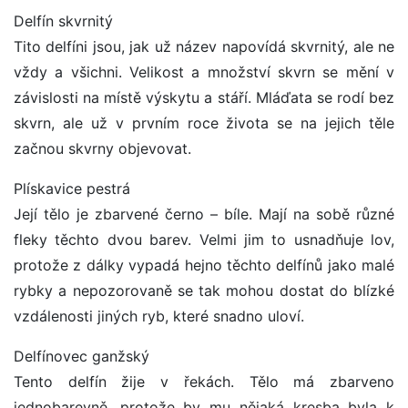
Delfín skvrnitý
Tito delfíni jsou, jak už název napovídá skvrnitý, ale ne
vždy a všichni. Velikost a množství skvrn se mění v
závislosti na místě výskytu a stáří. Mláďata se rodí bez
skvrn, ale už v prvním roce života se na jejich těle
začnou skvrny objevovat.
Plískavice pestrá
Její tělo je zbarvené černo – bíle. Mají na sobě různé
fleky těchto dvou barev. Velmi jim to usnadňuje lov,
protože z dálky vypadá hejno těchto delfínů jako malé
rybky a nepozorovaně se tak mohou dostat do blízké
vzdálenosti jiných ryb, které snadno uloví.
Delfínovec ganžský
Tento delfín žije v řekách. Tělo má zbarveno
jednobarevně, protože by mu nějaká kresba byla k