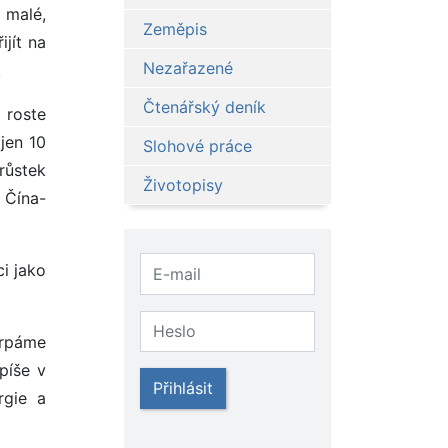
 malé,
Zeměpis
ijít na
Nezařazené
.
Čtenářský deník
 roste
 jen 10
Slohové práce
růstek
Životopisy
 Čína-
ci jako
čerpáme
píše v
Přihlásit
rgie a