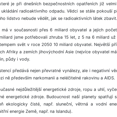
teré je při dnešních bezpečnostních opatřeních již velmi
o ukládání radioaktivního odpadu. Vědci se stále pokouší př
ouho lidstvo nebude vědět, jak se radioaktivních látek zbavit
 má v současnosti přes 6 miliard obyvatel a jejich počet
miliard jsme potřebovali zhruba 15 let, z 5 na 6 miliard už
tempem svět v roce 2050 10 miliard obyvatel. Největší pří
h Afriky a zemích jihovýchodní Asie (nejvíce obyvatel má
in, půdy i vody.
istencí předává nejen převratné vynálezy, ale i negativní vě
ezi ně především narkomanii a neléčitelné rakovinu a AIDS.
oučasné nejdůležitější energetické zdroje, ropu a uhlí, vy
lné energetické zdroje. Budoucnost naší planety spatřují s
eň ekologicky čisté, např. sluneční, větrná a vodní ene
řní energie Země, např. na Islandu).