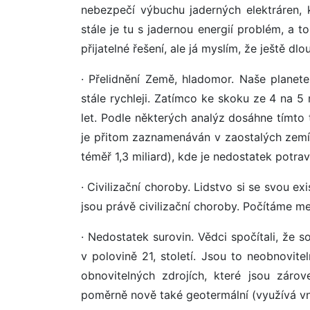
nebezpečí výbuchu jaderných elektráren, k
stále je tu s jadernou energií problém, a t
přijatelné řešení, ale já myslím, že ještě dl
· Přelidnění Země, hladomor. Naše planete
stále rychleji. Zatímco ke skoku ze 4 na 5 
let. Podle některých analýz dosáhne tímto 
je přitom zaznamenáván v zaostalých zemíc
téměř 1,3 miliard), kde je nedostatek potrav
· Civilizační choroby. Lidstvo si se svou ex
jsou právě civilizační choroby. Počítáme m
· Nedostatek surovin. Vědci spočítali, že s
v polovině 21, století. Jsou to neobnovite
obnovitelných zdrojích, které jsou zárov
poměrně nově také geotermální (využívá vnit