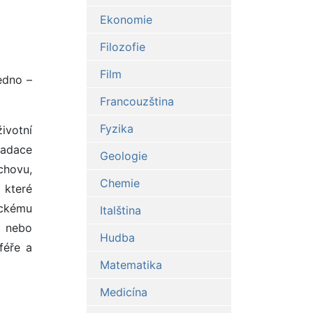
Ekonomie
Filozofie
Film
edno –
Francouzština
Fyzika
ivotní
nadace
Geologie
chovu,
Chemie
 které
ickému
Italština
h nebo
Hudba
féře a
Matematika
Medicína