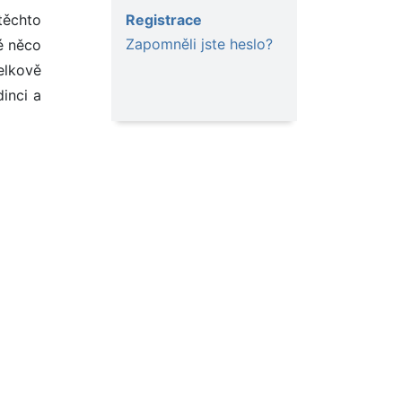
Registrace
těchto
Zapomněli jste heslo?
ké něco
elkově
inci a