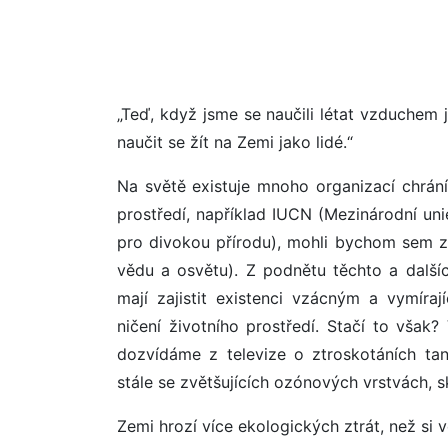
„Teď, když jsme se naučili létat vzduchem 
naučit se žít na Zemi jako lidé.“
Na světě existuje mnoho organizací chráníc
prostředí, například IUCN (Mezinárodní un
pro divokou přírodu), mohli bychom sem 
vědu a osvětu). Z podnětu těchto a další
mají zajistit existenci vzácným a vymíra
ničení životního prostředí. Stačí to vša
dozvídáme z televize o ztroskotáních tan
stále se zvětšujících ozónových vrstvách, s
Zemi hrozí více ekologických ztrát, než si vě