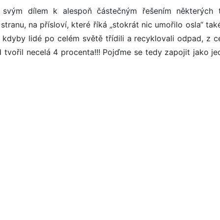
t svým dílem k alespoň částečným řešením některých 
stranu, na přísloví, které říká „stokrát nic umořilo osla“ ta
 kdyby lidé po celém světě třídili a recyklovali odpad, z c
ořil necelá 4 procenta!!! Pojďme se tedy zapojit jako jed