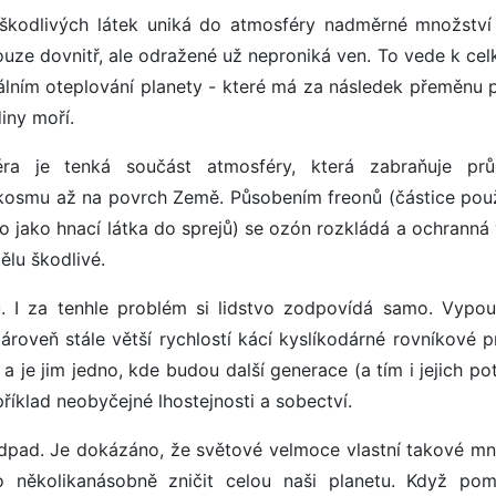
 škodlivých látek uniká do atmosféry nadměrné množství
 pouze dovnitř, ale odražené už neproniká ven. To vede k ce
álním oteplování planety - které má za následek přeměnu 
iny moří.
éra je tenká součást atmosféry, která zabraňuje pr
 z kosmu až na povrch Země. Působením freonů (částice pou
bo jako hnací látka do sprejů) se ozón rozkládá a ochranná 
ělu škodlivé.
u. I za tenhle problém si lidstvo zodpovídá samo. Vypou
roveň stále větší rychlostí kácí kyslíkodárné rovníkové pr
 je jim jedno, kde budou další generace (a tím i jejich po
 příklad neobyčejné lhostejnosti a sobectví.
odpad. Je dokázáno, že světové velmoce vlastní takové mn
o několikanásobně zničit celou naši planetu. Když po