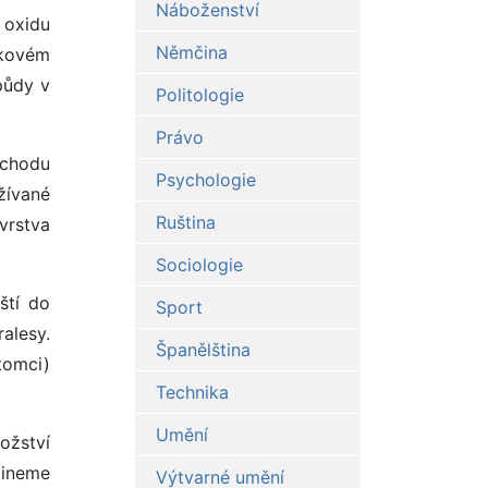
Náboženství
 oxidu
Němčina
lkovém
půdy v
Politologie
Právo
ůchodu
Psychologie
žívané
Ruština
vrstva
Sociologie
ští do
Sport
alesy.
Španělština
tomci)
Technika
Umění
ožství
mineme
Výtvarné umění