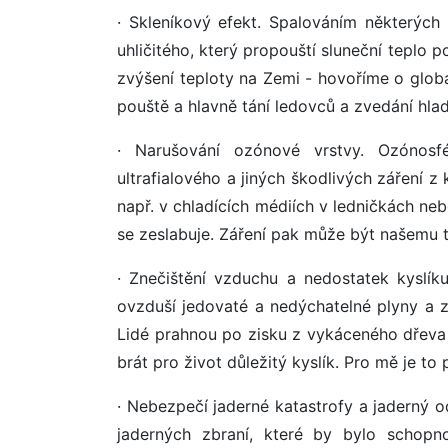
· Skleníkový efekt. Spalováním některých
uhličitého, který propouští sluneční teplo
zvýšení teploty na Zemi - hovoříme o glob
pouště a hlavně tání ledovců a zvedání hlad
· Narušování ozónové vrstvy. Ozónosf
ultrafialového a jiných škodlivých záření
např. v chladících médiích v ledničkách ne
se zeslabuje. Záření pak může být našemu t
· Znečištění vzduchu a nedostatek kyslík
ovzduší jedovaté a nedýchatelné plyny a zá
Lidé prahnou po zisku z vykáceného dřeva a
brát pro život důležitý kyslík. Pro mě je to
· Nebezpečí jaderné katastrofy a jaderný 
jaderných zbraní, které by bylo schopn