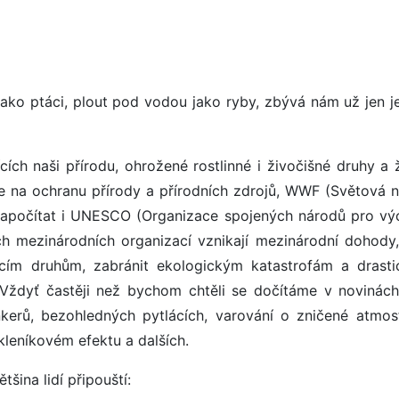
jako ptáci, plout pod vodou jako ryby, zbývá nám už jen j
ích naši přírodu, ohrožené rostlinné i živočišné druhy a ž
ie na ochranu přírody a přírodních zdrojů, WWF (Světová 
započítat i UNESCO (Organizace spojených národů pro vý
ch mezinárodních organizací vznikají mezinárodní dohody,
jícím druhům, zabránit ekologickým katastrofám a drast
k? Vždyť častěji než bychom chtěli se dočítáme v novinác
kerů, bezohledných pytlácích, varování o zničené atmos
kleníkovém efektu a dalších.
tšina lidí připouští: