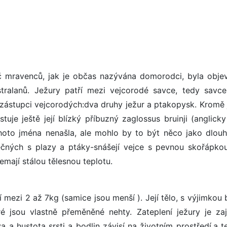
rač mravenců, jak je občas nazývána domorodci, byla obje
ralanů. Ježury patří mezi vejcorodé savce, tedy savce,
i zástupci vejcorodých:dva druhy ježur a ptakopysk. Kromě 
stuje ještě její blízký příbuzný zaglossus bruinji (anglick
hoto jména nenašla, ale mohlo by to být něco jako dlou
lečných s plazy a ptáky-snášejí vejce s pevnou skořápkou
emají stálou tělesnou teplotu.
mezi 2 až 7kg (samice jsou menší ). Její tělo, s výjimkou 
é jsou vlastně přeměněné nehty. Zateplení ježury je zaj
 a hustota srsti a bodlin závisí na životním prostředí,a t