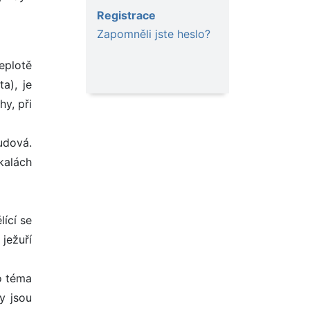
Registrace
Zapomněli jste heslo?
eplotě
a), je
hy, při
udová.
skalách
lící se
 ježuří
o téma
ry jsou