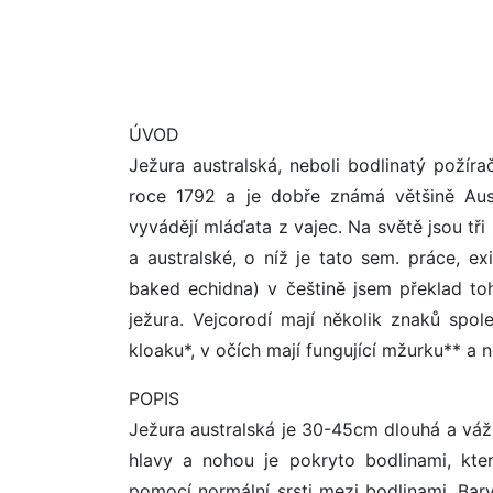
ÚVOD
Ježura australská, neboli bodlinatý poží
roce 1792 a je dobře známá většině Aust
vyvádějí mláďata z vajec. Na světě jsou tř
a australské, o níž je tato sem. práce, exi
baked echidna) v češtině jsem překlad to
ježura. Vejcorodí mají několik znaků spo
kloaku*, v očích mají fungující mžurku** a n
POPIS
Ježura australská je 30-45cm dlouhá a váží 
hlavy a nohou je pokryto bodlinami, kter
pomocí normální srsti mezi bodlinami. Barva