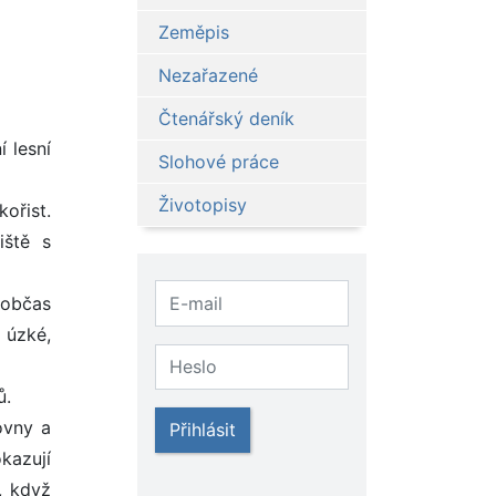
Zeměpis
Nezařazené
Čtenářský deník
 lesní
Slohové práce
Životopisy
kořist.
iště s
 občas
 úzké,
ů.
ovny a
Přihlásit
kazují
, když