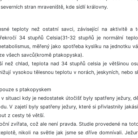
 severních stran mraveniště, kde sídlí královny.
sné teploty než ostatní savci, závisející na aktivitě a t
řekročí 34 stupňů Celsia(31-32 stupňů je normální teplot
 metabolismus, měřený jako spotřeba kyslíku na jednotku vá
, ze všech savců(kromě ptakopyska).
 než chlad, teplota nad 34 stupňů celsia je většinou os
snižují vysokou tělesnou teplotu v norách, jeskyních, nebo 
jí pouze s ptakopyskem
 situaci kdy je nedostatek útočišť byly spatřeny ježury, dě
V zajetí byly spatřeny ježury, které si přivlastnily jakási
ut z cesty té větší.
oční zvířata, což ale není pravda. Studie provedené na tot
teplotě, nikoli na světle jak jsme se dříve domnívali. Ježu