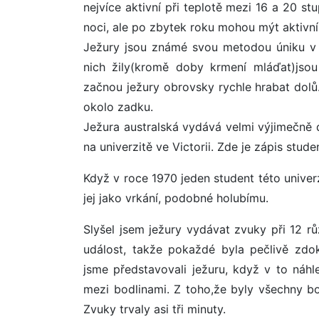
nejvíce aktivní při teplotě mezi 16 a 20 s
noci, ale po zbytek roku mohou mýt aktivní
Ježury jsou známé svou metodou úniku v n
nich žily(kromě doby krmení mláďat)jsou
začnou ježury obrovsky rychle hrabat dol
okolo zadku.
Ježura australská vydává velmi výjimečně 
na univerzitě ve Victorii. Zde je zápis studen
Když v roce 1970 jeden student této unive
jej jako vrkání, podobné holubímu.
Slyšel jsem ježury vydávat zvuky při 12 rů
událost, takže pokaždé byla pečlivě zdo
jsme představovali ježuru, když v to náhle
mezi bodlinami. Z toho,že byly všechny bod
Zvuky trvaly asi tři minuty.