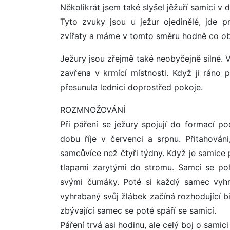
Několikrát jsem také slyšel jěžuří samici v
Tyto zvuky jsou u ježur ojedinělé, jde
zvířaty a máme v tomto směru hodně co ob
Ježury jsou zřejmě také neobyčejně silné. 
zavřena v krmící místnosti. Když ji ráno př
přesunula lednici doprostřed pokoje.
ROZMNOŽOVÁNÍ
Při páření se ježury spojují do formací 
dobu říje v červenci a srpnu. Přitahová
samcůvíce než čtyři týdny. Když je samice 
tlapami zarytými do stromu. Samci se po
svými čumáky. Poté si každý samec vyh
vyhrabaný svůj žlábek začíná rozhodující b
zbývající samec se poté spáří se samicí.
Páření trvá asi hodinu, ale celý boj o samici