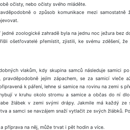
 době očisty, nebo očisty svého mláděte.
 pravděpodobně o způsob komunikace mezi samostatně ži
jevovat.
V jedné zoologické zahradě byla na jednu noc ježura bez d
išli ošetřovatelé přemístit, zjistili, ke svému zděšení, že
podobných vlakům, kdy skupina samců následuje samici po
ni, pravděpodobně jejím zápachem, se za samicí vleče 
připravená k páření, lehne si samice na rovinu na zemi s př
hybují v kruhu okolo stromu a samice a občas do ní dl
rabe žlábek v zemi svými drápy. Jakmile má každý ze
itva a samci se navzájem snaží vytlačit ze svých žlábků. Po
 a příprava na něj, může trvat i pět hodin a více.