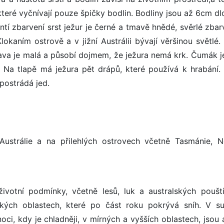
e které vyčnívají pouze špičky bodlin. Bodliny jsou až 6cm d
tí zbarvení srst ježur je černé a tmavě hnědé, svěrlé zbar
lokaním ostrově a v jižní Austrálii bývají věršinou světlé.
lava je malá a působí dojmem, že ježura nemá krk. Čumák j
. Na tlapě má ježura pět drápů, které používá k hrabání. 
postrádá jed.
 Austrálie a na přilehlých ostrovech včetně Tasmánie, 
životní podmínky, včetně lesů, luk a australských pouští
rských oblastech, které po část roku pokrývá sníh. V s
oci, kdy je chladněji, v mírných a vyšších oblastech, jsou 