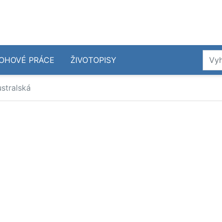
OHOVÉ PRÁCE
ŽIVOTOPISY
stralská