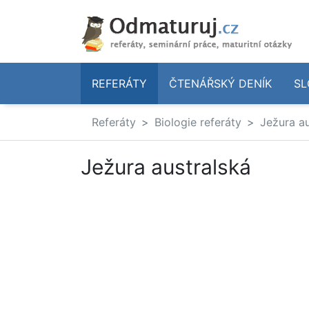
REFERÁTY
ČTENÁŘSKÝ DENÍK
SL
Referáty
Biologie referáty
Ježura au
Ježura australská