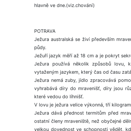
hlavně ve dne.(viz.chování)
POTRAVA
Ježura australská se živí především mraven
půdy.
Ježuří jazyk měří až 18 cm a je pokryt sekr
Ježura používá několik způsobů lovu, k
vytaženým jazykem, který čas od času zat
Ježura nemá zuby, jídlo zpracovává pomoc
vyhrabává díry do mravenišť, díry jsou růz
které vedou do líhnišť.
V lovu je ježura velice výkonná, tří kilog
Ježura dává přednost termitům před mrave
ostatní členy mraveniště, než obyčejné děl
velkou dovednost ve schopnosti vědět, kd