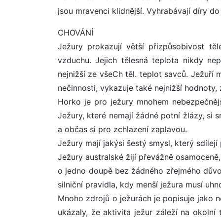
jsou mravenci klidnější. Vyhrabávají díry do
CHOVÁNÍ
Ježury prokazují větší přizpůsobivost těle
vzduchu. Jejich tělesná teplota nikdy nep
nejnižší ze všeCh těl. teplot savců. Ježuří
nečinnosti, vykazuje také nejnižší hodnoty
Horko je pro ježury mnohem nebezpečnější
Ježury, které nemají žádné potní žlázy, si 
a občas si pro zchlazení zaplavou.
Ježury mají jakýsi šestý smysl, který sdíle
Ježury australské žijí převážně osamoceně, v
o jedno doupě bez žádného zřejmého důvodu. 
silniční pravidla, kdy menší ježura musí uhno
Mnoho zdrojů o ježurách je popisuje jako n
ukázaly, že aktivita ježur záleží na okolní 