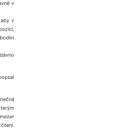
avně v
 aby v
ozici,
bodlin
edávno
popsal
imečná
kterým
 mezer
ilení.