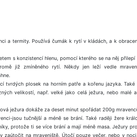
ci a termity. Používá čumák k rytí v kládách, a k obracení
etem s konzistencí hlenu, pomocí kterého se na něj přilepí 
romě již zmíněného rytí. Někdy jen leží vedle mraven
áhne.
í tvrdých plosek na horním patře a kořenu jazyka. Také
ných velikostí, např. velké jako celá ježura, nebo malé a
ramová ježura dokáže za deset minut spořádat 200g mravenc
nci-jsou tučnější a méně se brání. Také raději žere král
níky, protože ti se více brání a mají méně masa. Ježury pro
y zaútočit na mraveniště. Útočí pouze večer, nebo v noci