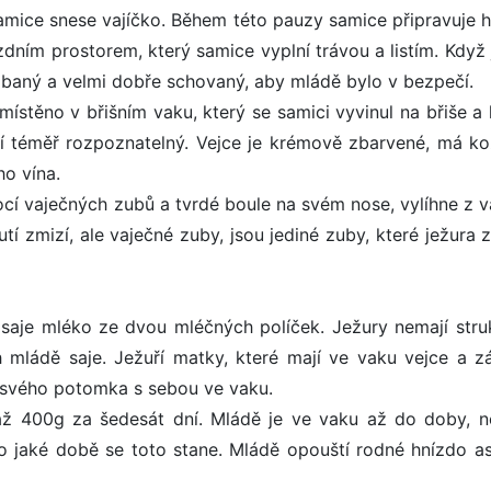
amice snese vajíčko. Během této pauzy samice připravuje h
ízdním prostorem, který samice vyplní trávou a listím. Když
abaný a velmi dobře schovaný, aby mládě bylo v bezpečí.
umístěno v břišním vaku, který se samici vyvinul na břiše a
í téměř rozpoznatelný. Vejce je krémově zbarvené, má ko
ho vína.
ocí vaječných zubů a tvrdé boule na svém nose, vylíhne z va
tí zmizí, ale vaječné zuby, jsou jediné zuby, které ježura 
 saje mléko ze dvou mléčných políček. Ježury nemají struk
 mládě saje. Ježuří matky, které mají ve vaku vejce a z
í svého potomka s sebou ve vaku.
 až 400g za šedesát dní. Mládě je ve vaku až do doby, 
o jaké době se toto stane. Mládě opouští rodné hnízdo as