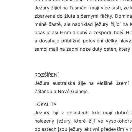
Ježury žijící na Tasmánii mají více srsti, z
zbarvené do žluta s černými flíčky. Dominan
méně časté, ale například ježury žijící na K
ocas je asi 9 cm dlouhý a zespodu holý. H
a dosahuje přibližně poloviční délky hlavy
samci mají na zadní noze dutý osten, který 
ROZŠÍŘENÍ
Ježura australská žije na většině území
Zélandu a Nové Guineje.
LOKALITA
Ježury žijí v oblastech, kde mají dobré 
nalezeny ježury, které žijí ve vysokoho
oblastech jsou ježury aktivní především v n