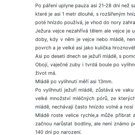
Po páření uplyne pauza asi 21-28 dní než s
které je asi 1 metr dlouhé, s rozšířeným hn
poté hnízdo používá, je vhod do nory zahr
Ježura vejce nezahřívá tělem ale vejce je 
doby, kdy v něm je vejce nebo mládě, nen
povrch a je velké asi jako kulička hroznové
Asi po deseti dnech se ježuří mládě, s pom
Obojí, vaječné zuby i tvrdá boule po vylíhnu
život má.
Mládě po vylíhnutí měří asi 13mm.
Po vylíhnutí ježuří mládě, zůstává ve vaku
velké množství mléčných pórů, ze kterých
mládě, nechávají často hnízdo volné a nos
Mládě roste velice rychle,a může přibrat
začnou narůstat bodliny, ale není známo p
140 dní po narození.