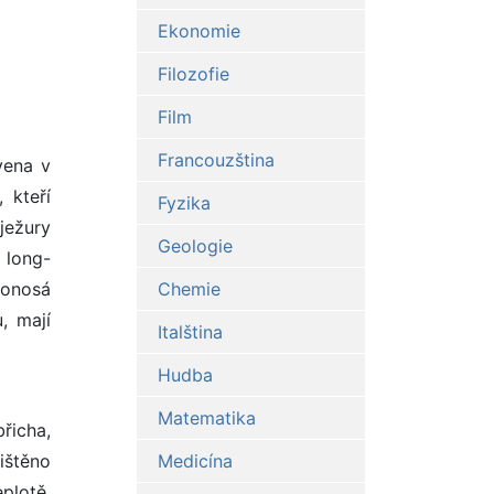
Ekonomie
Filozofie
Film
Francouzština
vena v
 kteří
Fyzika
ježury
Geologie
y long-
honosá
Chemie
, mají
Italština
Hudba
Matematika
břicha,
ištěno
Medicína
eplotě.