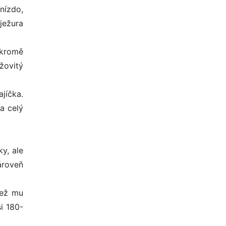
nízdo,
 ježura
 kromě
žovitý
jíčka.
za celý
y, ale
ároveň
než mu
i 180-