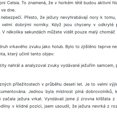
tupni Celsia. To znamená, že v horkém létě budou aktivní hl
 ve dne.
ebezpečí. Přesto, že ježury nevyhrabávají nory k tomu,
 velmi dobrými norníky. Když jsou chyceny v odkryté p
ů. V několika sekundách můžete vidět pouze malý chomáč 
druh vrkavého zvuku jako holub. Bylo to zjištěno teprve n
ta, který učinil tento objev:
rzity nahrál a analyzoval zvuky vydávané ježuřím samcem, 
zných příležitostech v průběhu deseti let. Je to velmi výj
kumentována. Jednou byla místnost plná dobrovolníků, 
 začala ježura vrkat. Vyndávali jsme jí zrovna klíšťata z
liny v klidné pozici, jsem usoudil, že ježura nevrká z rozč