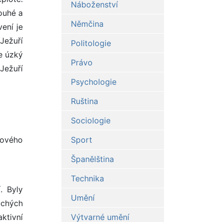
Náboženství
louhé a
Němčina
vení je
 Ježuří
Politologie
e úzký
Právo
Ježuří
Psychologie
Ruština
Sociologie
Nového
Sport
Španělština
Technika
. Byly
Umění
uchých
aktivní
Výtvarné umění