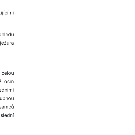
jícími
ohledu
 ježura
 celou
až osm
edními
oubnou
 samců
slední