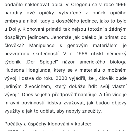
podařilo naklonovat opici. V Oregonu se v roce 1996
narodily dvě opičky vytvořené z buňek opičího
embrya a nikoli tady z dospělého jedince, jako to bylo
u Dolly. Klonovaní primáti tak nejsou totožní s žádným
dospělým jedincem. Jenomže jak daleko je primát od
člověka? Manipulace s genovým materiálem je
nezvratnou skutečností. V r. 1966 otiskl německý
týdeník „Der Spiegel“ názor amerického biologa
Hudsona Hoaglunda, který se v materiálu o možném
vývoji lidstva do roku 2000 vyjádřil, že „ člověk bude
jediným živočichem, který dokáže řídit svůj vlastní
vývoj “. Dnes se jeho předpověď naplňuje. A tím více je
mravní povinností lidstva zvažovat, jak budou objevy
využity a jak to udělat, aby nebyly zneužity.
Počátky a úspěchy klonování v kostce: