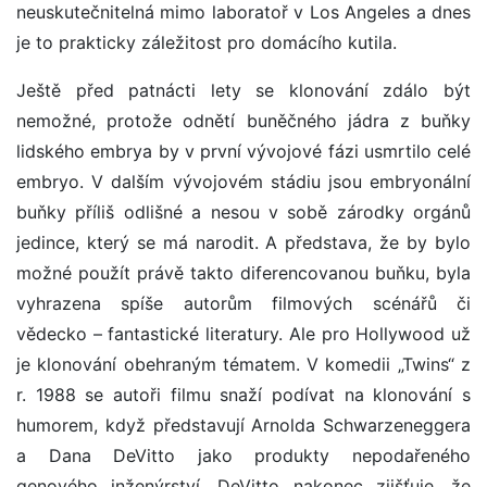
neuskutečnitelná mimo laboratoř v Los Angeles a dnes
je to prakticky záležitost pro domácího kutila.
Ještě před patnácti lety se klonování zdálo být
nemožné, protože odnětí buněčného jádra z buňky
lidského embrya by v první vývojové fázi usmrtilo celé
embryo. V dalším vývojovém stádiu jsou embryonální
buňky příliš odlišné a nesou v sobě zárodky orgánů
jedince, který se má narodit. A představa, že by bylo
možné použít právě takto diferencovanou buňku, byla
vyhrazena spíše autorům filmových scénářů či
vědecko – fantastické literatury. Ale pro Hollywood už
je klonování obehraným tématem. V komedii „Twins“ z
r. 1988 se autoři filmu snaží podívat na klonování s
humorem, když představují Arnolda Schwarzeneggera
a Dana DeVitto jako produkty nepodařeného
genového inženýrství. DeVitto nakonec zjišťuje, že