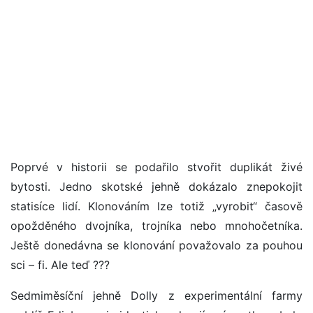
Poprvé v historii se podařilo stvořit duplikát živé
bytosti. Jedno skotské jehně dokázalo znepokojit
statisíce lidí. Klonováním lze totiž „vyrobit“ časově
opožděného dvojníka, trojníka nebo mnohočetníka.
Ještě donedávna se klonování považovalo za pouhou
sci – fi. Ale teď ???
Sedmiměsíční jehně Dolly z experimentální farmy