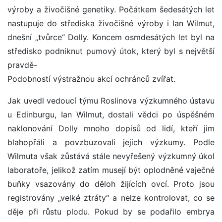
výroby a živočišné genetiky. Počátkem šedesátých let
nastupuje do střediska živočišné výroby i Ian Wilmut,
dnešní „tvůrce“ Dolly. Koncem osmdesátých let byl na
středisko podniknut pumový útok, který byl s největší
pravdě-
Podobností výstražnou akcí ochránců zvířat.
Jak uvedl vedoucí týmu Roslinova výzkumného ústavu
u Edinburgu, Ian Wilmut, dostali vědci po úspěšném
naklonování Dolly mnoho dopisů od lidí, kteří jim
blahopřáli a povzbuzovali jejich výzkumy. Podle
Wilmuta však zůstává stále nevyřešený výzkumný úkol
laboratoře, jelikož zatím musejí být oplodněné vaječné
buňky vsazovány do děloh žijících ovcí. Proto jsou
registrovány „velké ztráty“ a nelze kontrolovat, co se
děje při růstu plodu. Pokud by se podařilo embrya