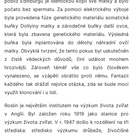
poblíž Edinburgu je identickou kopií své matky a bylo
počato bez spermatu. Za pomoci elektrického výboje
byla provedena fúze genetického materiálu somatické
buňky Dollyiny matky a zárodečné buňky další ovce,
která byla zbavena genetického materiálu. Výsledná
buňka byla inplantována do dělohy náhradní ovčí
matky. Obvyklá tvrzení, že tento pokus byl uskutečněn
z čistě vědeckých důvodů, činí událost mnohem
hrozivější. Zároveň téměř vše co bylo člověkem
vynalezeno, se vzápětí obrátilo proti němu. Fantazii
každého tak dráždí nejvíce otázka, zda se bude moci
využít klonování i u lidí.
Roslin je největším institutem na výzkum života zvířat
v Anglii. Byl založen roku 1919 jako stanice pro
výzkum života zvířat. V r. 1947 došlo k rozdělení na tři
střediska: středisko výzkumu drůbeže, živočišné