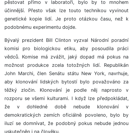
pěstovat přímo v laboratoři, bylo by to mnohem
účinnější. Přesto však lze touto technikou vyvinout
genetické kopie lidí. Je proto otázkou času, než k
podobnému experimentu dojde.
Bývalý prezident Bill Clinton vyzval Národní poradní
komisi pro biologickou etiku, aby posoudila práci
vědců. Komise má zvážit, jaký dopad má pokus na
možnost produkce zcela totožných lidí. Republikán
John Marchi, člen Senátu státu New York, navrhuje,
aby klonování lidských bytostí bylo považováno za
těžký zločin. Klonování je podle něj naprosto v
rozporu se všemi kulturami. I když lze předpokládat,
že v dohledné době nebude klonování v
demokratických zemích oficiálně povoleno, bylo by
iluzí se domnívat, že podobný pokus nebude jednou
uskutečněn i na člověku.