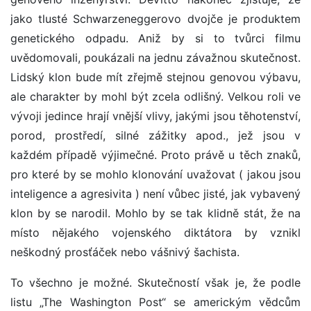
jako tlusté Schwarzeneggerovo dvojče je produktem
genetického odpadu. Aniž by si to tvůrci filmu
uvědomovali, poukázali na jednu závažnou skutečnost.
Lidský klon bude mít zřejmě stejnou genovou výbavu,
ale charakter by mohl být zcela odlišný. Velkou roli ve
vývoji jedince hrají vnější vlivy, jakými jsou těhotenství,
porod, prostředí, silné zážitky apod., jež jsou v
každém případě výjimečné. Proto právě u těch znaků,
pro které by se mohlo klonování uvažovat ( jakou jsou
inteligence a agresivita ) není vůbec jisté, jak vybavený
klon by se narodil. Mohlo by se tak klidně stát, že na
místo nějakého vojenského diktátora by vznikl
neškodný prosťáček nebo vášnivý šachista.
To všechno je možné. Skutečností však je, že podle
listu „The Washington Post“ se americkým vědcům