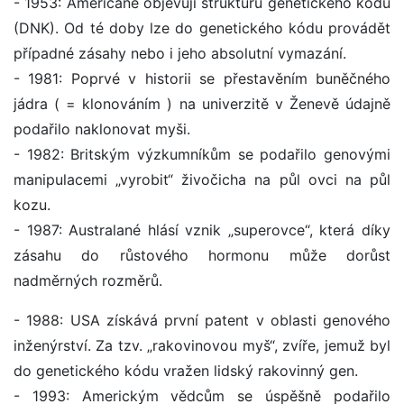
- 1953: Američané objevují strukturu genetického kódu
(DNK). Od té doby lze do genetického kódu provádět
případné zásahy nebo i jeho absolutní vymazání.
- 1981: Poprvé v historii se přestavěním buněčného
jádra ( = klonováním ) na univerzitě v Ženevě údajně
podařilo naklonovat myši.
- 1982: Britským výzkumníkům se podařilo genovými
manipulacemi „vyrobit“ živočicha na půl ovci na půl
kozu.
- 1987: Australané hlásí vznik „superovce“, která díky
zásahu do růstového hormonu může dorůst
nadměrných rozměrů.
- 1988: USA získává první patent v oblasti genového
inženýrství. Za tzv. „rakovinovou myš“, zvíře, jemuž byl
do genetického kódu vražen lidský rakovinný gen.
- 1993: Americkým vědcům se úspěšně podařilo