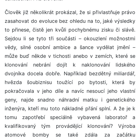
Člověk již několikrát prokázal, že si přivlastňuje právo
zasahovat do evoluce bez ohledu na to, jaké výsledky
to přinese, čistě jen kvůli pochybnému zisku či slávě.
Sejdou li se tyto tři součásti – okouzlení možnostmi
vědy, silné osobní ambice a šance vydělat jmění –
může buď někde v tichosti anebo v zemích, které se
klonování nebrání dojít k naklonování lidského
dvojníka docela dobře. Například bezdětný miliardář,
hvězda šoubiznisu toužící po bytosti, která by
pokračovala v jeho díle a navíc nesoucí jeho vlastní
geny, najde snadno náhradní matku i genetického
inženýra, kteří mu toto nákladné přání splní. A že je k
tomu zapotřebí speciálně vybavená laboratoř a
kvalifikovaný tým provádějící klonování? Výroba
atomové bomby se také zdála za začátku